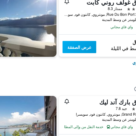
ق غولف روني كابت
ممتاز 8.3
33-35 Rue Du Bon Port, مونتروي, كانتون فود, سويسرا
واي فاي مجاني
عرض الصفقة
ط في الليلة
ي
 بارك آند ليك
جيد 7.8
نتروي, كانتون فود, سويسرا
واي فاي مجاني
خدمة النقل من وإلى المطار