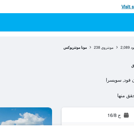
Visit 
ود
2,089
مونتروي
238
مونا مونتريوكس
ق
ح 16/8