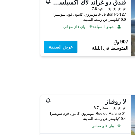
فندق دو غراند لاك اكسيلسيور
4 نجوم
جيد 7.8
Rue Bon Port 27, مونتروي, كانتون فود, سويسرا
0.0 كيلومتر عن وسط المدينة
حوض السباحة
واي فاي مجاني
907 ﷼
عرض الصفقة
المتوسط في الليلة
لا روفناز
3 نجوم
ممتاز 8.7
01 Rue du Marché, مونتروي, كانتون فود, سويسرا
0.4 كيلومتر عن وسط المدينة
واي فاي مجاني