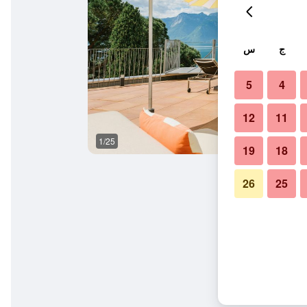
ج
س
5
4
12
11
1/25
مطعم
19
18
26
25