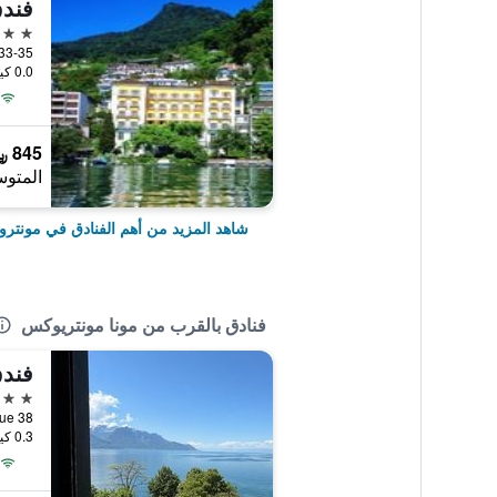
فند
4 نجوم
0.0 كيلومتر عن وسط المدينة
845 ﷼
المتوس
شاهد المزيد من أهم الفنادق في مونترو
فنادق بالقرب من مونا مونتريوكس
فندق
3 نجوم
Grand Rue 38, مو
0.3 كيلومتر عن وسط المدينة