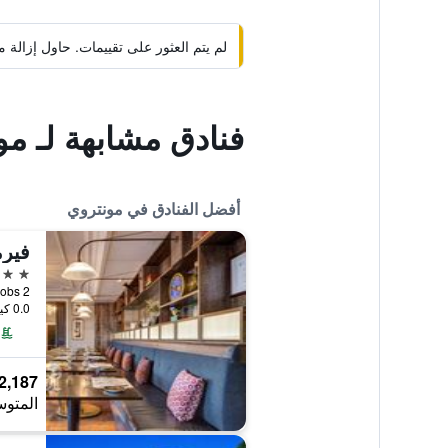
لم يتم العثور على تقييمات. حاول إزال
فنادق مشابهة لـ م
أفضل الفنادق في مونتروي
فيرم
5 نجوم
0.0 كيلومتر عن وسط المدينة
2,187 ﷼
المتوس