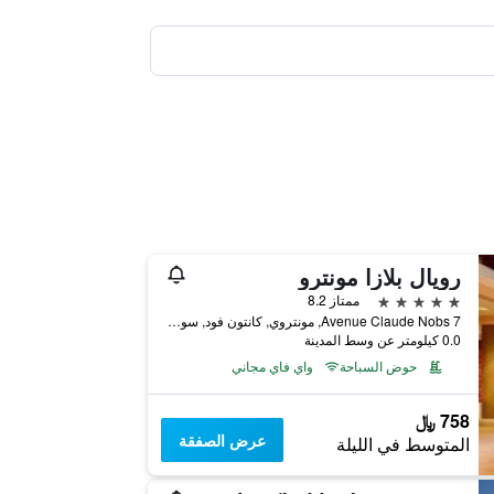
رويال بلازا مونترو
5 نجوم
ممتاز 8.2
Avenue Claude Nobs 7, مونتروي, كانتون فود, سويسرا
0.0 كيلومتر عن وسط المدينة
حوض السباحة
واي فاي مجاني
758 ﷼
عرض الصفقة
المتوسط في الليلة