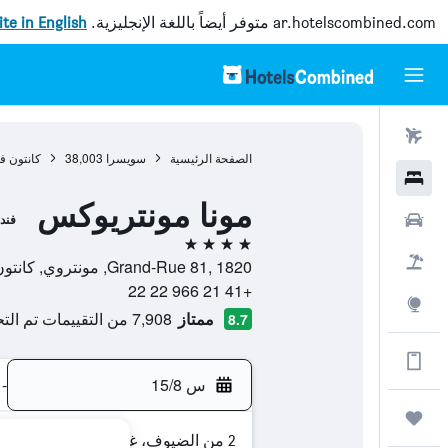
ar.hotelscombined.com
متوفر أيضاً باللغة الإنجليزية.
site in English
رحلات طيران
الصفحة الرئيسية
سويسرا
38,003
كانتون ف
فنادق
مونا مونتريوكس
سيارات
فند
4 نجوم
حزم العروض
Grand-Rue 81, 1820, مونتروي, كانتون فود, سويسرا
+41 21 966 22 22
استكشاف
ممتاز
7,908 من التقييمات تم التحقق منها
8.7
الحصول على المزيد على التطبيق
س 15/8
-
رحلات
2 من الضيوف، غرفة واحدة