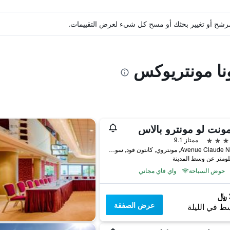
ة مرشح أو تغيير بحثك أو مسح كل شيء لعرض التقييمات.
ونا مونتريوكس
ونت لو مونترو بالاس
ممتاز 9.1
Avenue Claude Nobs 2, مونتروي, كانتون فود, سويسرا
حوض السباحة
واي فاي مجاني
عرض الصفقة
ط في الليلة