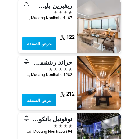
ريفيرين بليس هوتل آند ريزيدنس
4 نجوم
167 Phibulsongkram Road, Mueang Nonthaburi, تايلاند
122 ﷼
عرض الصفقة
جراند ريتشموند ستيليش كونفينشن هوتل
5 نجوم
282 Rattanathibeth Rd., Bangkrasau, Mueang Nonthaburi, تايلاند
212 ﷼
عرض الصفقة
نوفوتيل بانكوك إمباكت
4 نجوم
94 Popular Road, Mueang Nonthaburi, تايلاند