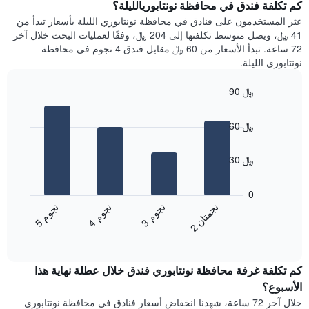
سعر
كم تكلفة فندق في محافظة نونتابوريالليلة؟
Y
غرفة
عثر المستخدمون على فنادق في محافظة نونتابوري الليلة بأسعار تبدأ من
الذي
كل
41 ﷼، ويصل متوسط تكلفتها إلى 204 ﷼، وفقًا لعمليات البحث خلال آخر
يعرض
يوم
72 ساعة. تبدأ الأسعار من 60 ﷼ مقابل فندق 4 نجوم في محافظة
متوسط
في
نونتابوري الليلة.
سعر
الأسبوع
غرفة
يتضمن
90 ﷼
المخطط
Bar
1
Chart
graphic.
chart
محور
60 ﷼
with
X
4
الذي
bars.
30 ﷼
يعرض
أيام
يعرض
الأسبوع.
المخطط
0
يتضمن
التالي
ن
ن
ن
م
ن
م
ن
م
المخطط
متوسط
3
ج
و
4
ج
و
5
ج
و
2
ج
م
ت
ا
التالي
End
سعر
1
of
الغرفة
interactive
محور
هذه
chart
Y
كم تكلفة غرفة محافظة نونتابوري فندق خلال عطلة نهاية هذا
الليلة
الذي
الذي
الأسبوع؟
يعرض
عُثر
خلال آخر 72 ساعة، شهدنا انخفاض أسعار فنادق في محافظة نونتابوري
متوسط