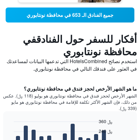
جميع الفنادق الـ 653 في محافظة نونتابوري
أفكار للسفر حول الفنادقفي
محافظة نونتابوري
استخدم نصائح HotelsCombined التي تدعمها البيانات لمساعدتك
في العثور على فندقك التالي في محافظة نونتابوري.
ما هو الشهر الأرخص لحجز فندق في محافظة نونتابوري؟
الشهر الأرخص لحجز فندق في محافظة نونتابوري هو يوليو (118 ﷼). عكس
من ذلك، فإن الشهر الأكثر تكلفة للإقامة في محافظة نونتابوري هو مايو
(339 ﷼).
360 ﷼
Bar
Chart
240 ﷼
graphic.
chart
with