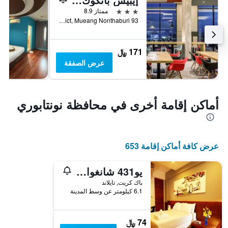
3 نجوم
ممتاز 8.9
93 Popular Road, Banmai Sub-District, Mueang Nonthaburi, تايلاند
171 ﷼
عرض الصفقة
أماكن إقامة أخرى في محافظة نونتابوري
عرض كافة أماكن إقامة 653
يو431 شانغواتانا
باك كريت, تايلاند
6.1 كيلومتر عن وسط المدينة
74 ﷼