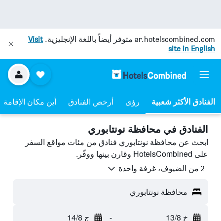
ar.hotelscombined.com
متوفر أيضاً باللغة الإنجليزية.
Visit
site in English
رؤى
أرخص الفنادق
أين مكان الإقامة
الفنادق في محافظة نونتابوري
ابحث عن محافظة نونتابوري فنادق من مئات مواقع السفر
على HotelsCombined وقارن بينها ووفّر.
2 من الضيوف، غرفة واحدة
محافظة نونتابوري
خ 13/8
-
ج 14/8