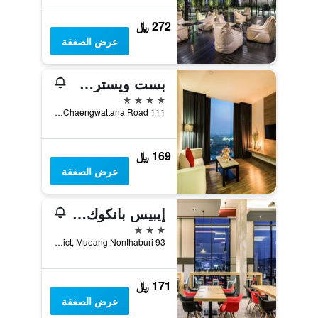
272 ﷼
عرض الصفقة
بست ويسترن بلس واندا جراند هوتل
4 نجوم
111 M.4 Chaengwattana Road, باك كريت, تايلاند
169 ﷼
عرض الصفقة
إيبيس بانكوك إمباكت
3 نجوم
93 Popular Road, Banmai Sub-District, Mueang Nonthaburi, تايلاند
171 ﷼
عرض الصفقة