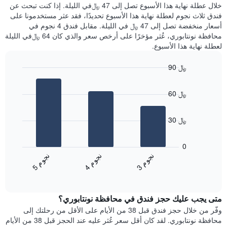
عليه
خلال عطلة نهاية هذا الأسبوع تصل إلى 47 ﷼في الليلة. إذا كنت تبحث عن
سعر
خلال
فندق ثلاث نجوم لعطلة نهاية هذا الأسبوع تحديدًا، فقد عثر مستخدمونا على
غرفة
آخر
أسعار منخفضة تصل إلى 47 ﷼ في الليلة. مقابل فندق 4 نجوم في
3
محافظة نونتابوري، عُثر مؤخرًا على أرخص سعر والذي كان 64 ﷼في الليلة
أيام
لعطلة نهاية هذا الأسبوع.
مع
التصنيف
90 ﷼
حسب
النجوم
Bar
Chart
graphic.
يتضمن
chart
60 ﷼
with
المخطط
3
1
bars.
محور
30 ﷼
X
يعرض
التي
المخطط
تعرض
0
التالي
فئات
ن
م
ن
م
ن
م
متوسط
الفنادق
3
ج
و
4
ج
و
5
ج
و
End
سعر
بالنجوم.
of
الغرفة
interactive
يتضمن
خلال
chart
المخطط
متى يجب عليك حجز فندق في محافظة نونتابوري؟
عطلة
1
نهاية
وفّر من خلال حجز فندق قبل 38 من الأيام على الأقل من رحلتك إلى
محور
هذا
محافظة نونتابوري. لقد كان أقل سعر عُثر عليه عند الحجز قبل 38 من الأيام
Y