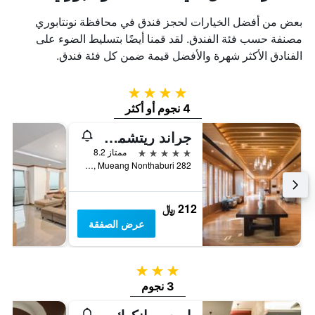
بعض من أفضل الخيارات لحجز فندق في محافظة نونتابوري
مصنفة حسب فئة الفندق. لقد قمنا أيضًا بتسليط الضوء على
الفنادق الأكثر شهرة والأفضل قيمة ضمن كل فئة فندق.
4 نجوم
4 نجوم أو أكثر
جراند ريتشموند ستيليش كونفينشن هوتل
5 نجوم
ممتاز 8.2
282 Rattanathibeth Rd., Bangkrasau, Mueang Nonthaburi, تايلاند
212 ﷼
عرض الصفقة
3 نجوم
3 نجوم
إيبيس بانكوك إمباكت