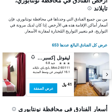
أرخص الفنادق في محافظة نونتابوري،
1
محور
تايلاند
X
محور
Y
الذي
الذي
يعرض
من بين جميع الفنادق التي وجدناها في محافظة نونتابوري، فإن
عدد
يعرض
أسعار أماكن الإقامة هذه هي الأرخص. إذا كان لديك مرونة في
الأيام
متوسط
التواريخ، قم بتغيير التواريخ المُختارة لمقارنة الأسعار.
قبل
سعر
غرفة
الإقامة
في
يتضمن
عرض كل الفنادق البالغ عددها 653
عطلة
المخطط
نهاية
التالي
1
هذا
ليفوتل إكسبرس هوتل بانج كرواي نونثابوري
محور
الأسبوع
3 نجوم
جيد 6.8
Y
خلال
60/111 Moo.2, بانج ياي, تايلاند
آخر
الذي
16.1 كيلومتر عن وسط المدينة
3
يعرض
أيام
متوسط
سعر
41 ﷼
غرفة
عرض الصفقة
أسعار الفنادق في محافظة نونتابوري