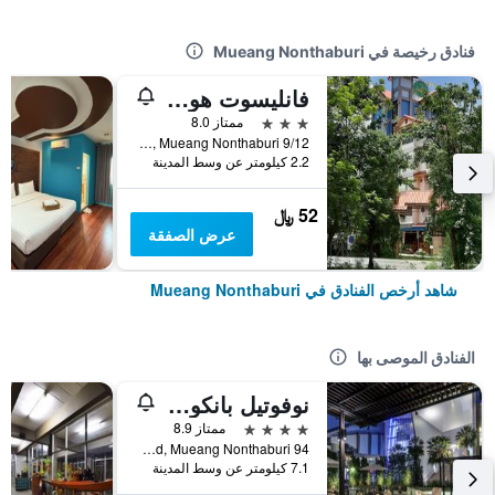
فنادق رخيصة في Mueang Nonthaburi
فانليسوت هوتل نجاموانجوان
3 نجوم
ممتاز 8.0
9/12 M. 2 Ngamwongwan Road, Mueang Nonthaburi, تايلاند
2.2 كيلومتر عن وسط المدينة
52 ﷼
عرض الصفقة
شاهد أرخص الفنادق في Mueang Nonthaburi
الفنادق الموصى بها
نوفوتيل بانكوك إمباكت
4 نجوم
ممتاز 8.9
94 Popular Road, Mueang Nonthaburi, تايلاند
7.1 كيلومتر عن وسط المدينة