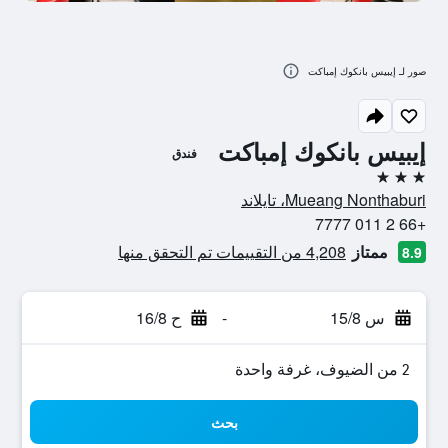
صور لـ إيبيس بانكوك إمباكت
إيبيس بانكوك إمباكت
فندق
3 نجوم
Mueang Nonthaburi، تايلاند
+66 2 011 7777
ممتاز
4,208 من التقييمات تم التحقق منها
8.9
س 15/8
-
ح 16/8
2 من الضيوف، غرفة واحدة
بحث