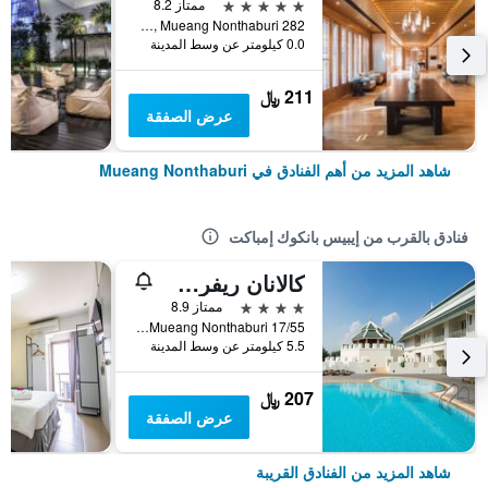
5 نجوم
ممتاز 8.2
282 Rattanathibeth Rd., Bangkrasau, Mueang Nonthaburi, تايلاند
0.0 كيلومتر عن وسط المدينة
211 ﷼
عرض الصفقة
شاهد المزيد من أهم الفنادق في Mueang Nonthaburi
فنادق بالقرب من إيبيس بانكوك إمباكت
كالانان ريفرسايد ريزورت
4 نجوم
ممتاز 8.9
17/55 Moo 7 Sukhaprachasan 2 Bangpood, Mueang Nonthaburi, تايلاند
5.5 كيلومتر عن وسط المدينة
207 ﷼
عرض الصفقة
شاهد المزيد من الفنادق القريبة