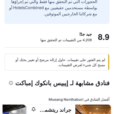
الحجوزات التي تم التحقق منها فقط والتي تم إجراؤها
بواسطة مستخدمين حقيقيين مع HotelsCombined أو
مع شركائنا الخارجيين الموثوقين.
8.9
جيد جدًا
4,208 من التقييمات تم التحقق منها
لم يتم العثور على تقييمات. حاول إزالة مرشح أو تغيير بحثك أو
مسح كل شيء لعرض التقييمات.
فنادق مشابهة لـ إيبيس بانكوك إمباكت
أفضل الفنادق في Mueang Nonthaburi
جراند ريتشموند ستيليش كونفينشن هوتل