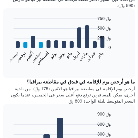
(590 ﷼).
750 ﷼
Bar
Chart
500 ﷼
graphic.
chart
with
250 ﷼
12
bars.
0
فبراير
مايو
أغسطس
نوفمبر
يناير
أبريل
يوليو
أكتوبر
مارس
يونيو
سبتمبر
ديسمبر
يعرض
المخطط
End
of
التالي
interactive
متوسط
chart
سعر
ما هو أرخص يوم للإقامة في فندق في مقاطعة بيرافيا؟
غرفة
أرخص يوم للإقامة في مقاطعة بيرافيا هو الاثنين (175 ﷼). من ناحية
كل
أخرى، يمكن للمسافرين توقع دفع أعلى سعر في الخميس، عندما يكون
شهر
السعر المتوسط لليلة الواحدة 809 ﷼.
يتضمن
المخطط
900 ﷼
1
Bar
محور
Chart
600 ﷼
graphic.
chart
X
with
الذي
300 ﷼
7