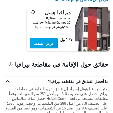
1
محور
دبرافيا هوتل إس آر إل
Y
3 نجوم
ممتاز 8.0
الذي
Av. Máximo Gómez 32, باني, جمهورية الدومينيكان
يعرض
0.3 كيلومتر عن وسط المدينة
متوسط
سعر
غرفة
173 ﷼
عرض الصفقة
حقائق حول الإقامة في مقاطعة بيرافيا
ما أفضل الفنادق في مقاطعة بيرافيا؟
يعتبر دبرافيا هوتل إس آر إل فندق شهير للغاية في مقاطعة
بيرافيا حصل على تصنيف 8.0 من أصل 239 من التقييمات.وفقاً
لتعليقات مستخدمي HotelsCombined حصل سافا ساليناس
(على تصنيف 7.8 من أصل 288 من التقييمات) وحصل هوتل 1325
(على تصنيف 8.6 من أصل 15 من التقييمات) وهو أيضاً من الفنادق
ذات التصنيف العالي في مقاطعة بيرافيا