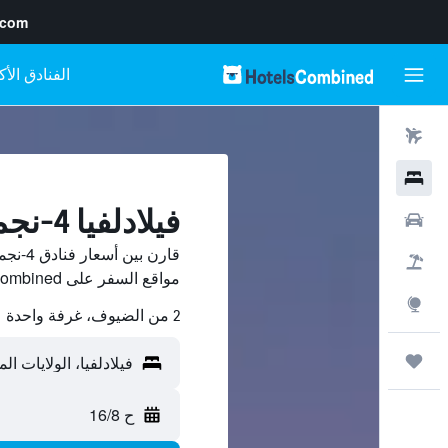
.com
رحلات طيران
فنادق
فيلادلفيا 4-نجمة فنادق
سيارات
قارن بي
حزم العروض
مواقع السفر على HotelsCombined.
استكشاف
2 من الضيوف، غرفة واحدة
رحلات
ح 16/8