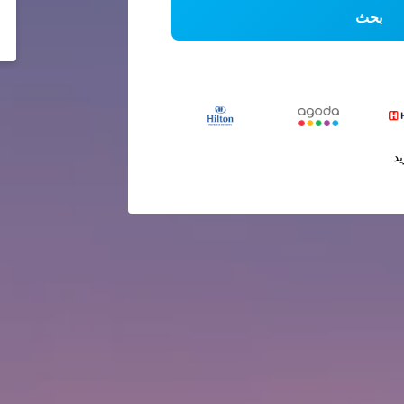
بحث
يد