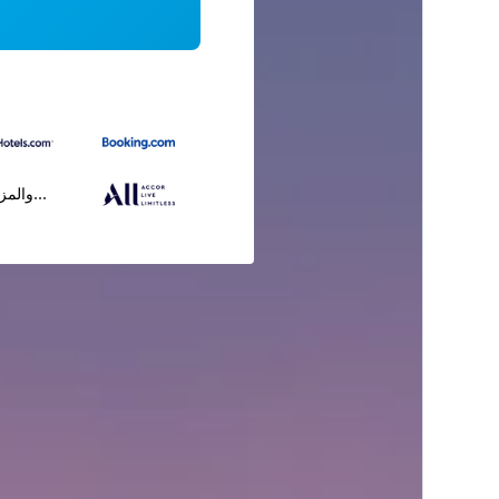
...والمز