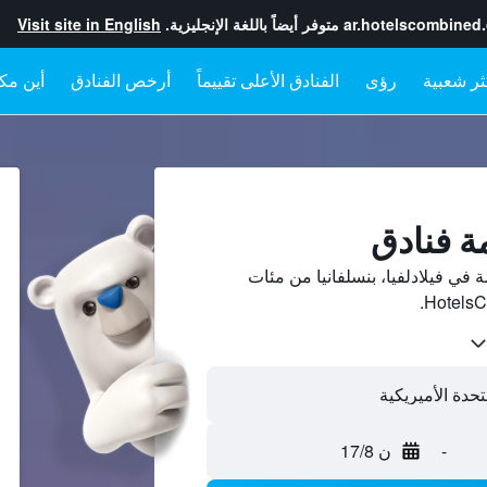
ar.hotelscombined
متوفر أيضاً باللغة الإنجليزية.
Visit site in English
رؤى
الفنادق الأعلى تقييماً
أرخص الفنادق
أين مكا
ن أسعار فنادق 4-نجمة في فيلادلفيا، بنسلفانيا من مئات
-
ن 17/8