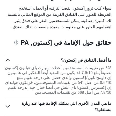
سواء كنت تزور إكستون بقصد الترفيه أو العمل، استخدم
الخريطة للعثور على الفنادق القريبة من الموقع المثالي بالنسبة
لك. كميزة إضافية، يمكن للمستخدمين النقر على فندق يثير
اهتمامهم للعثور على معلومات مفيدة وصفقات لذلك الفندق.
حقائق حول الإقامة في إكستون, PA
ما أفضل الفنادق في إكستون؟
628 من تقييمات المستخدمين أعطت سبارك باي هيلتون إكستون
تصنيفاً يبلغ 7.9/10.قد يكون من المفيد أيضاً التفكير في هامبتون
إن داوننج تاون/إكستون والذي حصل على درجة تقييم تبلغ
8.6/10 من اصل 541 من تقييمات المستخدمين. قد يكون هوليداي
إن إكسبرس إكستونا باي آيتش جي أيضاً خياراً جيداً بدرجة تقييم
7.8/10 من أصل 568 من تقييمات المستخدمين
ما هي المدن الأخرى التي يمكنك الإقامة فيها عند زيارة
بنسلفانيا؟