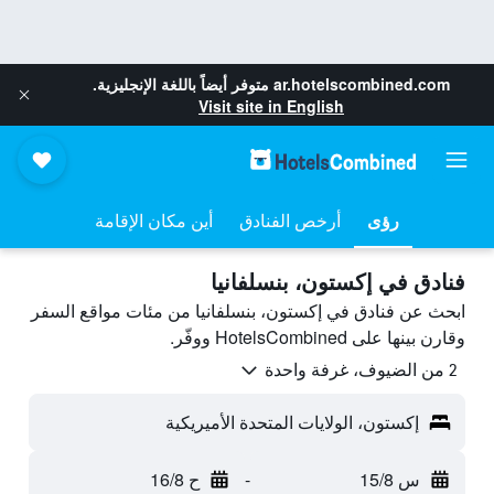
ar.hotelscombined.com
متوفر أيضاً باللغة الإنجليزية.
Visit site in English
رؤى
أرخص الفنادق
أين مكان الإقامة
فنادق في إكستون، بنسلفانيا
ابحث عن فنادق في إكستون، بنسلفانيا من مئات مواقع السفر
وقارن بينها على HotelsCombined ووفّر.
2 من الضيوف، غرفة واحدة
إكستون، الولايات المتحدة الأميريكية
س 15/8
-
ح 16/8