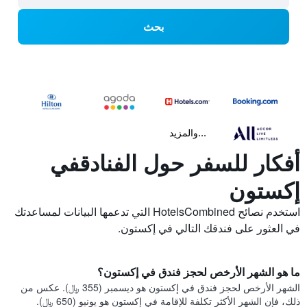
بحث
...والمزيد
أفكار للسفر حول الفنادقفي
إكستون
استخدم نصائح HotelsCombined التي تدعمها البيانات لمساعدتك
في العثور على فندقك التالي في إكستون.
ما هو الشهر الأرخص لحجز فندق في إكستون؟
الشهر الأرخص لحجز فندق في إكستون هو ديسمبر (355 ﷼). عكس من
ذلك، فإن الشهر الأكثر تكلفة للإقامة في إكستون هو يونيو (650 ﷼).