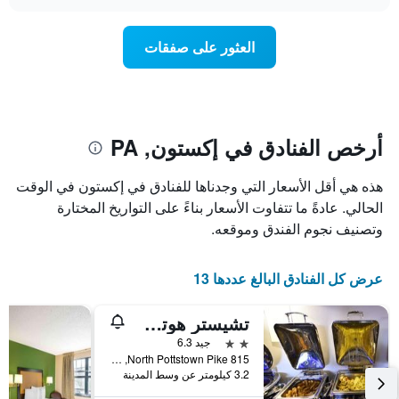
سعر
chart
محور
غرفة
Y
عند
العثور على صفقات
الذي
اقتراب
يعرض
تاريخ
متوسط
الإقامة
سعر
يتضمن
غرفة
المخطط
1
أرخص الفنادق في إكستون, PA
محور
X
هذه هي أقل الأسعار التي وجدناها للفنادق في إكستون في الوقت
الذي
يعرض
الحالي. عادةً ما تتفاوت الأسعار بناءً على التواريخ المختارة
عدد
وتصنيف نجوم الفندق وموقعه.
الأيام
قبل
الإقامة
عرض كل الفنادق البالغ عددها 13
يتضمن
المخطط
تشيستر هوتل آند كونفرنس سنتر
التالي
1
2 نجمتين
جيد 6.3
محور
815 North Pottstown Pike, إكستون, PA, الولايات المتحدة الأميريكية
Y
3.2 كيلومتر عن وسط المدينة
الذي