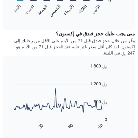
0
الشهور.
الاثنين
الثلاثاء
الأربعاء
الخميس
الجمعة
السبت
الأحد
يتضمن
يعرض
المخطط
المخطط
End
التالي
of
التالي
interactive
1
متوسط
chart
محور
سعر
متى يجب عليك حجز فندق في إكستون؟
Y
غرفة
وفّر من خلال حجز فندق قبل 71 من الأيام على الأقل من رحلتك إلى
الذي
كل
إكستون. لقد كان أقل سعر عُثر عليه عند الحجز قبل 71 من الأيام هو
يعرض
يوم
247 ﷼ في الليلة.
متوسط
في
سعر
الأسبوع
1,800 ﷼
غرفة
يتضمن
Line
المخطط
Chart
graphic.
chart
1
with
1,200 ﷼
محور
90
X
data
الذي
points.
600 ﷼
يعرض
أيام
يعرض
الأسبوع.
المخطط
0
يتضمن
التالي
60
90
30
المخطط
كيفية
End
of
التالي
تغير
interactive
1