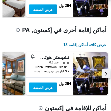
يعرض
264 ﷼
متوسط
عرض الصفقة
سعر
غرفة
أماكن إقامة أخرى في إكستون, PA
عرض كافة أماكن إقامة 13
تشيستر هوتل آند كونفرنس سنتر
2 نجمتين
جيد 6.3
815 North Pottstown Pike, إكستون, PA, الولايات المتحدة الأميريكية
3.2 كيلومتر عن وسط المدينة
264 ﷼
عرض الصفقة
أماكن للإقامة في إكستون