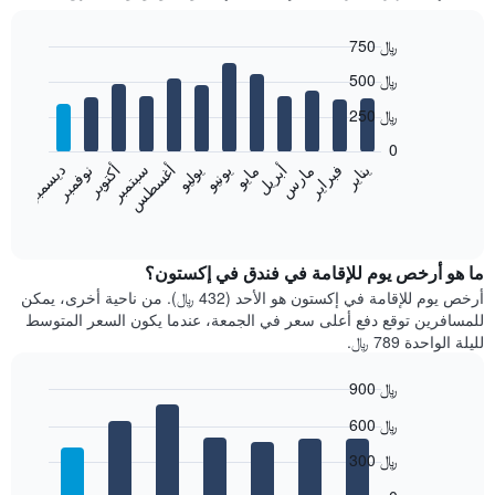
750 ﷼
Bar
Chart
500 ﷼
graphic.
chart
with
250 ﷼
12
bars.
0
فبراير
مايو
أغسطس
نوفمبر
يناير
أبريل
يوليو
أكتوبر
مارس
يونيو
سبتمبر
ديسمبر
يعرض
المخطط
End
of
التالي
interactive
متوسط
chart
سعر
ما هو أرخص يوم للإقامة في فندق في إكستون؟
غرفة
أرخص يوم للإقامة في إكستون هو الأحد (432 ﷼). من ناحية أخرى، يمكن
كل
للمسافرين توقع دفع أعلى سعر في الجمعة، عندما يكون السعر المتوسط
شهر
لليلة الواحدة 789 ﷼.
يتضمن
المخطط
900 ﷼
1
Bar
محور
Chart
600 ﷼
graphic.
chart
X
with
الذي
300 ﷼
7
يعرض
bars.