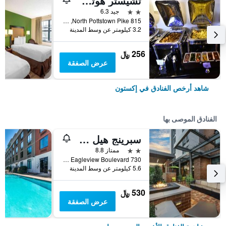
تشيستر هوتل آند كونفرنس سنتر
2 نجمتين
جيد 6.3
815 North Pottstown Pike, إكستون, PA, الولايات المتحدة الأميريكية
3.2 كيلومتر عن وسط المدينة
256 ﷼
عرض الصفقة
شاهد أرخص الفنادق في إكستون
الفنادق الموصى بها
سبرينج هيل سويتس باي ماريوت فيلادلفيا ويست تشيستر - إكستون
2 نجمتين
ممتاز 8.8
730 East Eagleview Boulevard, إكستون, PA, الولايات المتحدة الأميريكية
5.6 كيلومتر عن وسط المدينة
530 ﷼
عرض الصفقة