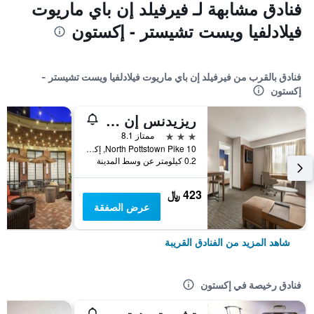
فنادق مشابهة لـ فيرفيلد إن باي ماريوت
فيلادلفيا ويست تشيستر - إكستون
فنادق بالقرب من فيرفيلد إن باي ماريوت فيلادلفيا ويست تشيستر -
إكستون
ريزيدنس إن باي ماريوت فيلادلفيا ويست تشيستر - إكستون
3 نجوم
ممتاز 8.1
10 North Pottstown Pike, إكستون, PA, الولايات المتحدة الأميريكية
0.2 كيلومتر عن وسط المدينة
423 ﷼
عرض الصفقة
شاهد المزيد من الفنادق القريبة
فنادق رخيصة في إكستون