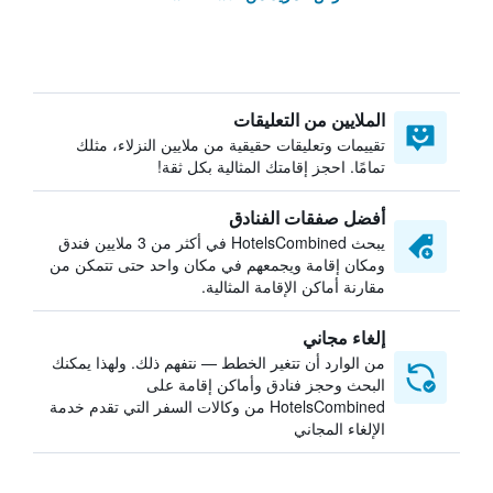
الملايين من التعليقات
تقييمات وتعليقات حقيقية من ملايين النزلاء، مثلك
تمامًا. احجز إقامتك المثالية بكل ثقة!
أفضل صفقات الفنادق
يبحث HotelsCombined في أكثر من 3 ملايين فندق
ومكان إقامة ويجمعهم في مكان واحد حتى تتمكن من
مقارنة أماكن الإقامة المثالية.
إلغاء مجاني
من الوارد أن تتغير الخطط — نتفهم ذلك. ولهذا يمكنك
البحث وحجز فنادق وأماكن إقامة على
HotelsCombined من وكالات السفر التي تقدم خدمة
الإلغاء المجاني