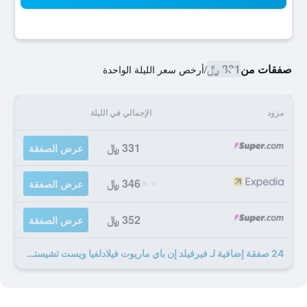
صفقات من
331 ﷼
/
أرخص سعر الليلة الواحدة
مزود
الإجمالي في الليلة
331 ﷼
عرض الصفقة
346 ﷼
عرض الصفقة
352 ﷼
عرض الصفقة
24 صفقة إضافية لـ فيرفيلد إن باي ماريوت فيلادلفيا ويست تشيستر - إكستون