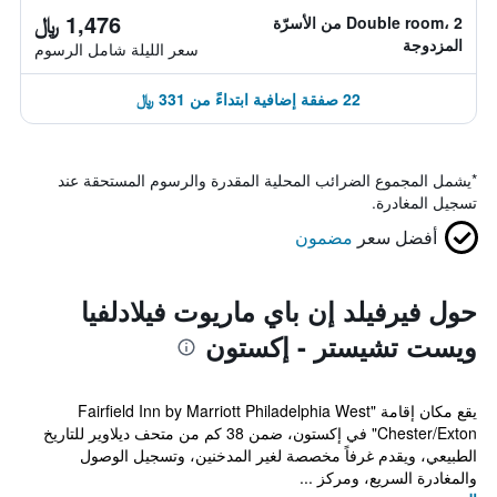
1,476 ﷼
Double room، 2 من الأسرّة
المزدوجة
سعر الليلة شامل الرسوم
22 صفقة إضافية ابتداءً من 331 ﷼
*
يشمل المجموع الضرائب المحلية المقدرة والرسوم المستحقة عند
تسجيل المغادرة.
أفضل سعر
مضمون
حول فيرفيلد إن باي ماريوت فيلادلفيا
ويست تشيستر - إكستون
يقع مكان إقامة "Fairfield Inn by Marriott Philadelphia West
Chester/Exton" في إكستون، ضمن 38 كم من متحف ديلاوير للتاريخ
الطبيعي، ويقدم غرفاً مخصصة لغير المدخنين، وتسجيل الوصول
والمغادرة السريع، ومركز ...