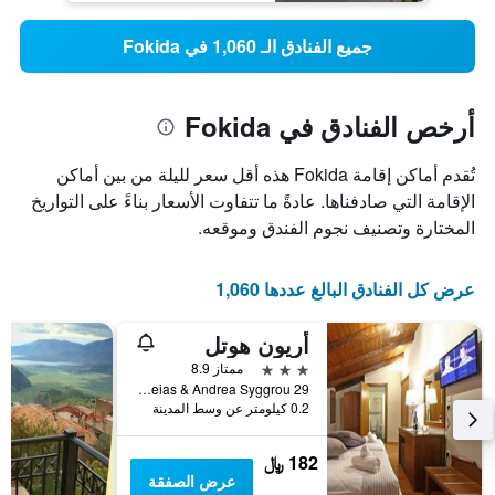
جميع الفنادق الـ 1,060 في Fokida
أرخص الفنادق في Fokida
تُقدم أماكن إقامة Fokida هذه أقل سعر لليلة من بين أماكن
الإقامة التي صادفناها. عادةً ما تتفاوت الأسعار بناءً على التواريخ
المختارة وتصنيف نجوم الفندق وموقعه.
عرض كل الفنادق البالغ عددها 1,060
أريون هوتل
3 نجوم
ممتاز 8.9
Ifigeneias & Andrea Syggrou 29, دلفي, اليونان
0.2 كيلومتر عن وسط المدينة
182 ﷼
عرض الصفقة