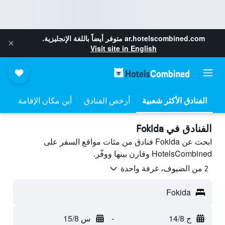
ar.hotelscombined.com
متوفر أيضاً باللغة الإنجليزية.
Visit site in English
أرخص الفنادق
أين مكان الإقامة
الفنادق في Fokida
ابحث عن Fokida فنادق من مئات مواقع السفر على
HotelsCombined وقارن بينها ووفّر.
2 من الضيوف، غرفة واحدة
Fokida
ج 14/8
-
س 15/8