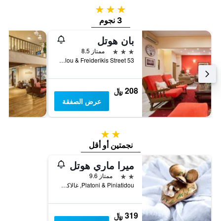
3 نجوم
3 نجوم
بان هوتل
3 نجوم
ممتاز 8.5
53 Pavlou & Freiderikis Street, دلفي, اليونان
208 ﷼
عرض الصفقة
2 نجمتين
نجمتين أو أقل
ميرا ماري هوتل
2 نجمتين
ممتاز 9.6
Platoni & Piniatidou, غالاكسيدي, اليونان
319 ﷼