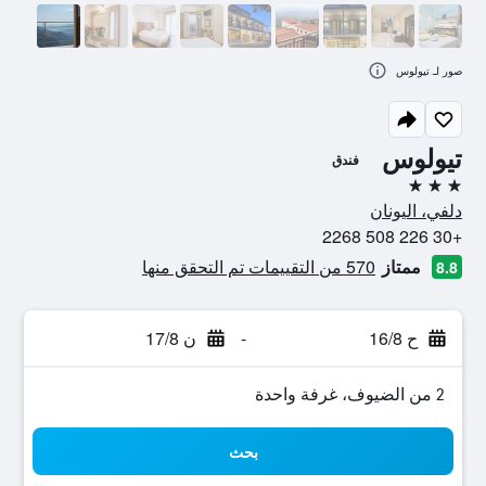
صور لـ تيولوس
تيولوس
فندق
3 نجوم
دلفي، اليونان
+30 226 508 2268
ممتاز
570 من التقييمات تم التحقق منها
8.8
ح 16/8
-
ن 17/8
2 من الضيوف، غرفة واحدة
بحث