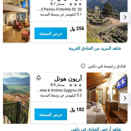
3 نجوم
ممتاز 8.7
32, V.Pavlou-Friderikis Str, دلفي, اليونان
0.1 كيلومتر عن وسط المدينة
256 ﷼
عرض الصفقة
شاهد المزيد من الفنادق القريبة
فنادق رخيصة في دلفي
أريون هوتل
3 نجوم
ممتاز 8.9
Ifigeneias & Andrea Syggrou 29, دلفي, اليونان
0.2 كيلومتر عن وسط المدينة
182 ﷼
عرض الصفقة
شاهد أرخص الفنادق في دلفي