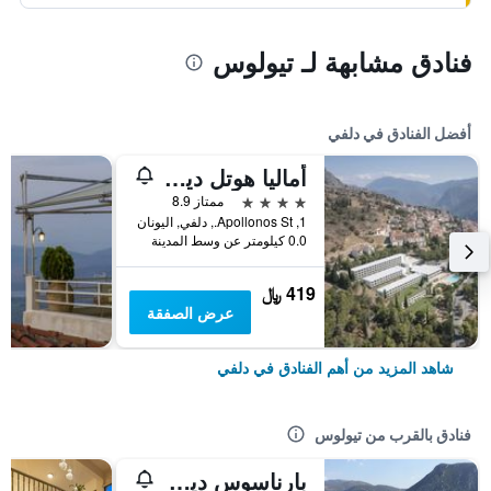
فنادق مشابهة لـ تيولوس
أفضل الفنادق في دلفي
أماليا هوتل ديلفي
4 نجوم
ممتاز 8.9
1, Apollonos St., دلفي, اليونان
0.0 كيلومتر عن وسط المدينة
419 ﷼
عرض الصفقة
شاهد المزيد من أهم الفنادق في دلفي
فنادق بالقرب من تيولوس
بارناسوس ديلفي هوتل