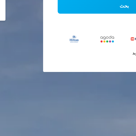
بحث
يد