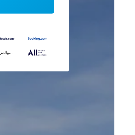
...والمز