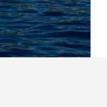
الصفحة الرئيسية
ميكرونيسيا
11
بوهنبي
3
أفكار للسفر حول ال
استخدم نصائح HotelsCombined التي تدعمها البيانات لمساعدتك في العثور على فندقك التالي في بوهنبي.