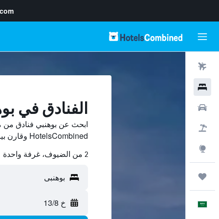
.com
رحلات طيران
فنادق
الفنادق في بو
سيارات
ابحث عن بوهنبي فنادق من م
حزم العروض
HotelsCombined وقارن بينها ووفّر.
استكشاف
2 من الضيوف، غرفة واحدة
رحلات
خ 13/8
العَرَبِيَّة