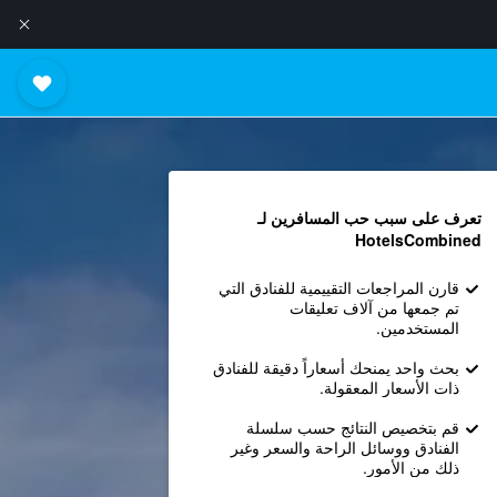
تعرف على سبب حب المسافرين لـ
HotelsCombined
قارن المراجعات التقييمية للفنادق التي
تم جمعها من آلاف تعليقات
المستخدمين.
بحث واحد يمنحك أسعاراً دقيقة للفنادق
ذات الأسعار المعقولة.
قم بتخصيص النتائج حسب سلسلة
الفنادق ووسائل الراحة والسعر وغير
ذلك من الأمور.