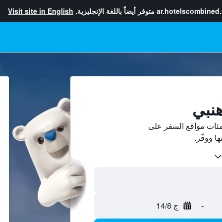
ar.hotelscombined
متوفر أيضاً باللغة الإنجليزية.
Visit site in English
هنبي
ئات مواقع السفر على
-
ج 14/8