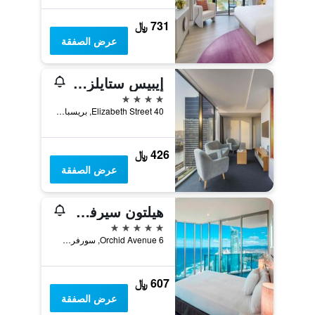
731 ﷼
عرض الصفقة
إيبيس ستايلز بريزباني إليزابيث ستريت
4 نجوم
40 Elizabeth Street, بريسبان, QLD, أستراليا
426 ﷼
عرض الصفقة
هيلتون سيرفرز بارادايس هوتل آند ريزيدنسيز
5 نجوم
6 Orchid Avenue, سورفرس باراديس, QLD, أستراليا
607 ﷼
عرض الصفقة