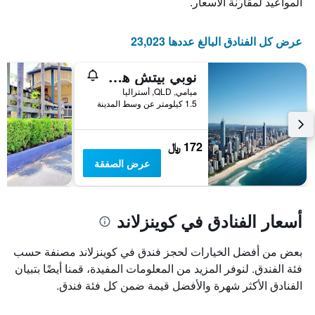
المواعيد لمقارنة الأسعار.
عرض كل الفنادق البالغ عددها 23,023
نوبي بيتش هوليداي فيليدج
ميامي, QLD, أستراليا
1.5 كيلومتر عن وسط المدينة
172 ﷼
عرض الصفقة
أسعار الفنادق في كوينزلاند
بعض من أفضل الخيارات لحجز فندق في كوينزلاند مصنفة حسب
فئة الفندق. لنوفر المزيد من المعلومات المفيدة، قمنا أيضًا بتبيان
الفنادق الأكثر شهرة والأفضل قيمة ضمن كل فئة فندق.