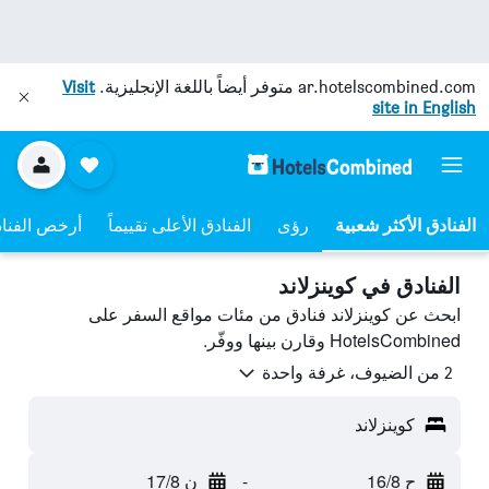
ar.hotelscombined.com
متوفر أيضاً باللغة الإنجليزية.
Visit
site in English
رؤى
الفنادق الأعلى تقييماً
أرخص الفنا
الفنادق في كوينزلاند
ابحث عن كوينزلاند فنادق من مئات مواقع السفر على
HotelsCombined وقارن بينها ووفّر.
2 من الضيوف، غرفة واحدة
كوينزلاند
ح 16/8
-
ن 17/8