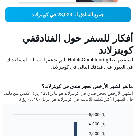
جميع الفنادق الـ 23,023 في كوينزلاند
أفكار للسفر حول الفنادقفي
كوينزلاند
استخدم نصائح HotelsCombined التي تدعمها البيانات لمساعدتك
في العثور على فندقك التالي في كوينزلاند.
ما هو الشهر الأرخص لحجز فندق في كوينزلاند؟
الشهر الأرخص لحجز فندق في كوينزلاند هو يناير (428 ﷼). عكس من ذلك،
فإن الشهر الأكثر تكلفة للإقامة في كوينزلاند هو أبريل (4,516 ﷼).
6,000 ﷼
Bar
Chart
4,000 ﷼
graphic.
chart
with
2,000 ﷼
12