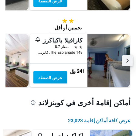
عرض الصفقة
2 نجمتين
نجمتين أو أقل
كارافيلا باكباكرز
2 نجمتين
ممتاز 8.7
149 The Esplanade, كايرنس, QLD, أستراليا
241 ﷼
عرض الصفقة
أماكن إقامة أخرى في كوينزلاند
عرض كافة أماكن إقامة 23,023
باكباكرز إن بارادايس ريزورت - هوستل