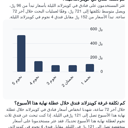
Y
غرفة
عثر المستخدمون على فنادق في كوينزلاند الليلة بأسعار تبدأ من 96 ﷼،
الذي
كل
ويصل متوسط تكلفتها إلى 721 ﷼، وفقًا لعمليات البحث خلال آخر 72
يعرض
يوم
ساعة. تبدأ الأسعار من 152 ﷼ مقابل فندق 4 نجوم في كوينزلاند الليلة.
متوسط
في
سعر
الأسبوع
600 ﷼
غرفة
يتضمن
Bar
المخطط
Chart
graphic.
chart
1
400 ﷼
with
محور
5
X
bars.
200 ﷼
الذي
يعرض
يعرض
أيام
المخطط
0
الأسبوع.
التالي
ن
م
ن
م
ن
م
ن
ة
ن
ن
يتضمن
متوسط
3
ج
و
4
ج
و
5
ج
و
1
ج
م
2
ج
م
ت
ا
المخطط
End
سعر
of
التالي
الغرفة
interactive
1
هذه
chart
محور
كم تكلفة غرفة كوينزلاند فندق خلال عطلة نهاية هذا الأسبوع؟
الليلة
Y
الذي
خلال آخر 72 ساعة، شهدنا انخفاض أسعار فنادق في كوينزلاند خلال عطلة
الذي
عُثر
نهاية هذا الأسبوع تصل إلى 121 ﷼في الليلة. إذا كنت تبحث عن فندق ثلاث
يعرض
عليه
نجوم لعطلة نهاية هذا الأسبوع تحديدًا، فقد عثر مستخدمونا على أسعار
متوسط
خلال
منخفضة تصل إلى 121 ﷼ في الليلة. مقابل فندق 4 نجوم في كوينزلاند،