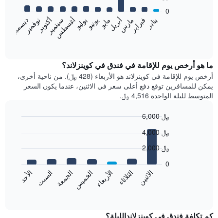
bars.
0
فبراير
مايو
أغسطس
نوفمبر
يناير
أبريل
يوليو
أكتوبر
مارس
يونيو
سبتمبر
ديسمبر
يعرض
المخطط
End
of
التالي
interactive
متوسط
chart
سعر
ما هو أرخص يوم للإقامة في فندق في كوينزلاند؟
غرفة
أرخص يوم للإقامة في كوينزلاند هو الأربعاء (428 ﷼). من ناحية أخرى،
كل
يمكن للمسافرين توقع دفع أعلى سعر في الاثنين، عندما يكون السعر
شهر
المتوسط لليلة الواحدة 4,516 ﷼.
يتضمن
المخطط
6,000 ﷼
1
Bar
محور
Chart
4,000 ﷼
graphic.
chart
X
with
الذي
2,000 ﷼
7
يعرض
bars.
0
الشهور.
الاثنين
الخميس
الأحد
الأربعاء
السبت
الثلاثاء
الجمعة
يتضمن
يعرض
المخطط
المخطط
End
التالي
of
التالي
interactive
1
متوسط
chart
محور
سعر
كم تكلفة فندق في كوينزلاندالليلة؟