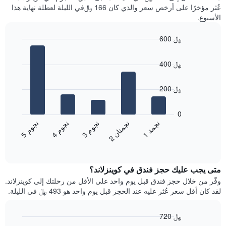
سعر
آخر
عُثر مؤخرًا على أرخص سعر والذي كان 166 ﷼في الليلة لعطلة نهاية هذا
غرفة
3
الأسبوع.
أيام
مع
600 ﷼
التصنيف
Bar
حسب
Chart
graphic.
chart
النجوم
400 ﷼
with
يتضمن
5
المخطط
bars.
200 ﷼
1
محور
يعرض
X
المخطط
0
التي
التالي
ن
م
ن
م
ن
م
ن
ة
ن
ن
تعرض
متوسط
3
ج
و
4
ج
و
5
ج
و
1
ج
م
2
ج
م
ت
ا
فئات
End
سعر
of
الفنادق
الغرفة
interactive
بالنجوم.
خلال
chart
يتضمن
متى يجب عليك حجز فندق في كوينزلاند؟
عطلة
المخطط
نهاية
وفّر من خلال حجز فندق قبل يوم واحد على الأقل من رحلتك إلى كوينزلاند.
1
هذا
لقد كان أقل سعر عُثر عليه عند الحجز قبل يوم واحد هو 493 ﷼ في الليلة.
محور
الأسبوع
Y
الذي
الذي
720 ﷼
عُثر
يعرض