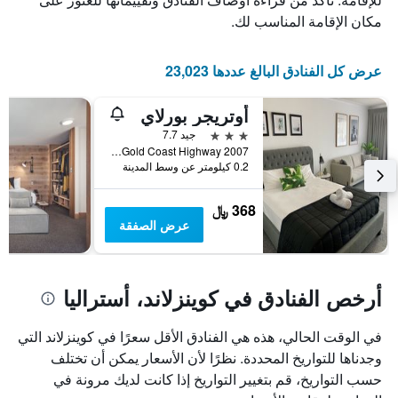
الذي
عدد
مكان الإقامة المناسب لك.
يعرض
الأيام
متوسط
قبل
سعر
الإقامة
عرض كل الفنادق البالغ عددها 23,023
غرفة
يتضمن
في
المخطط
عطلة
أوتريجر بورلاي
التالي
نهاية
1
3 نجوم
جيد 7.7
هذا
محور
2007 Gold Coast Highway, ميامي, QLD, أستراليا
الأسبوع
Y
0.2 كيلومتر عن وسط المدينة
خلال
الذي
آخر
يعرض
368 ﷼
3
متوسط
عرض الصفقة
أيام
سعر
غرفة
أرخص الفنادق في كوينزلاند، أستراليا
في الوقت الحالي، هذه هي الفنادق الأقل سعرًا في كوينزلاند التي
وجدناها للتواريخ المحددة. نظرًا لأن الأسعار يمكن أن تختلف
حسب التواريخ، قم بتغيير التواريخ إذا كانت لديك مرونة في