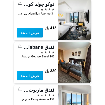
فوكو جولد كوست
4 نجوم
31 Hamilton Avenue, سورفرس باراديس, QLD, أستراليا
415 ﷼
عرض الصفقة
فندق Great Southern Brisbane
4 نجوم
103 George Street, بريسبان, QLD, أستراليا
330 ﷼
عرض الصفقة
فندق ماريوت فاغيشن كلوب آت سيرفرز بارادايس
5 نجوم
158 Ferny Avenue, سورفرس باراديس, QLD, أستراليا