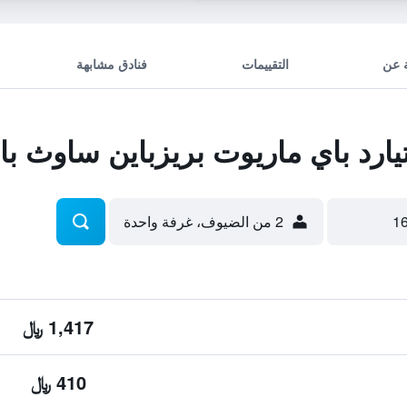
 عن
التقييمات
فنادق مشابهة
رد باي ماريوت بريزباين ساوث با
2 من الضيوف، غرفة واحدة
1,417 ﷼
410 ﷼