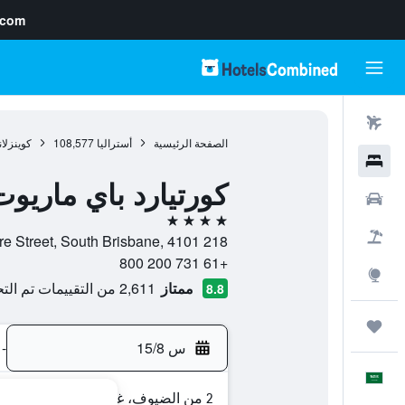
.com
رحلات طيران
الصفحة الرئيسية
أستراليا
108,577
كوينزلان
فنادق
كورتيارد باي ماريو
سيارات
4 نجوم
حزم العروض
218 Vulture Street, South Brisbane, 4101, بريسبان, كوينزلاند, أستراليا
+61 731 200 800
استكشاف
ممتاز
2,611 من التقييمات تم التحقق منها
8.8
رحلات
س 15/8
-
العَرَبِيَّة
2 من الضيوف، غرفة واحدة