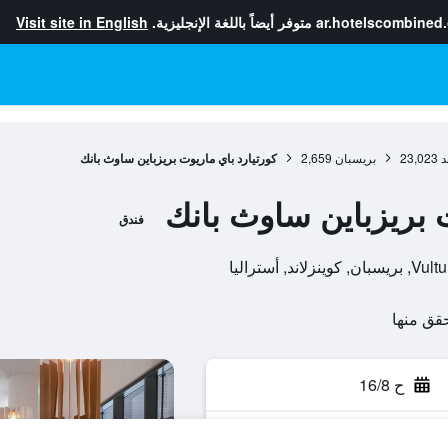
ar.hotelscombined
متوفر أيضاً باللغة الإنجليزية.
Visit site in English
د
23,023
بريسبان
2,659
كورتيارد باي ماريوت بريزباين ساوث بانك
ت بريزباين ساوث بانك
فندق
ح 16/8