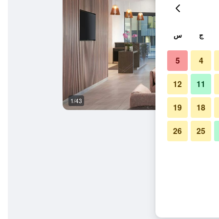
ج
س
5
4
12
11
1/43
آخر
19
18
26
25
ن ساوث بانك