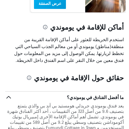
عرض الصفقة
أماكن للإقامة في يوموندي
استخدم الخريطة للعثور على أماكن الإقامة القريبة من
منطقة(مناطق) يوموندي أو من معالم الجذب السياحي التي
تخطط لزيارتها. يمكن الوصول إلى مزيد من المعلومات حول
فندق معين من خلال النقر على اسم الفندق داخل الخريطة.
حقائق حول الإقامة في يوموندي
ما أفضل الفنادق في يوموندي؟
يعد فندق يوموندي جريدلي هومستيد بي آند بي والذي يتمتع
بتصنيف 9.6 من أصل 323 من التقييمات ، أحد أكثر الفنادق شهرة
في يوموندي. تشمل أهم أماكن الإقامة الأخرى إمبيريال بوتيك
أكوموداشن بتصنيف وسطي يبلغ 9.2 من أصل 589 من تقييمات
المستخدمين و Eumundi Cottage in Town بتصنيف وسطي يبلغ