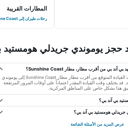
المطارات القريبة
رحلات طيران إلى Sunshine Coast
ند حجز يوموندي جريدلي هومستيد ب
بي من أقرب مطار، مطار Sunshine Coast؟
ضمن مسافة 32.9 كم فقط، يكون وقت القيادة المتوقع من أقرب مطار مطار Sunshine Coast إلى يوموندي
جريدلي هومستيد بي آند بي هو 0س 25د. قد يختلف وقت القيادة المقدر اعتماداً على أوقات المرور المرتفعة
بق هذا بشكل خاص على المناطق المركزية.
تيد بي آند بي؟
 جريدلي هومستيد بي آند بي؟
عرض المزيد من الأسئلة الشائعة