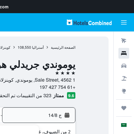
.com
رحلات طيران
الصفحة الرئيسية
أستراليا
108,550
كوينزلان
فنادق
يوموندي جريدلي هو
سيارات
4 نجوم
حزم العروض
1 Sale Street, 4562, يوموندي, كوينزلاند, أستراليا
+61 754 427 197
استكشاف
ممتاز
323 من التقييمات تم التحقق منها
9.6
رحلات
ج 14/8
-
العَرَبِيَّة
2 من الضيوف، غرفة واحدة