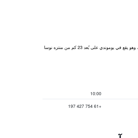
يوفر مكان إقامة "Gridley Homestead B&B" إطلالات على الجبل وخدمة واي فاي مجاني ومواقف خاصة للسيارات مجاناً، وهو يقع في يوموندي على بُعد 23 كم من منتزه نوسا
10:00
+61 754 427 197