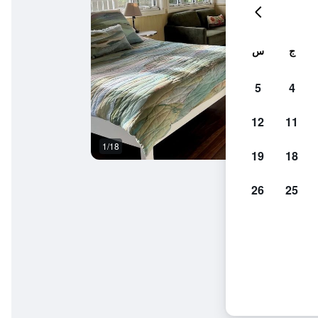
ج
س
5
4
12
11
1/18
آخر
19
18
26
25
آند بي