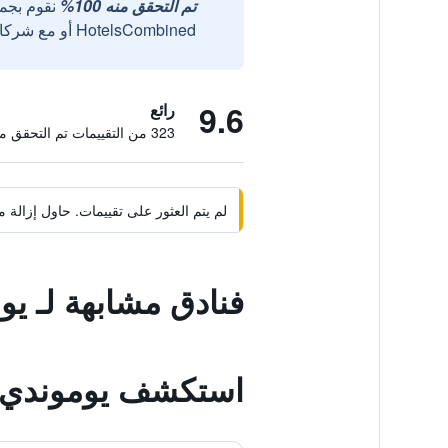
تم التحقق منه 100%
نقوم بجم
HotelsCombined أو مع شركائنا الخارجيين الموثوقين.
9.6
رائع
323 من التقييمات تم التحقق منها
لم يتم العثور على تقييمات. حاول إزال
فنادق مشابهة لـ ي
استكشف يوموندي