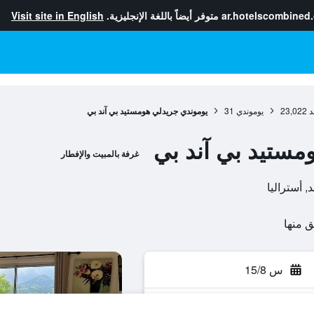
ar.hotelscombined
متوفر أيضاً باللغة الإنجليزية.
Visit site in English
د
23,022
يوموندي
31
يوموندي جريدلي هومستيد بي آند بي
مستيد بي آند بي
غرفة بالمبيت والإفطار
س 15/8