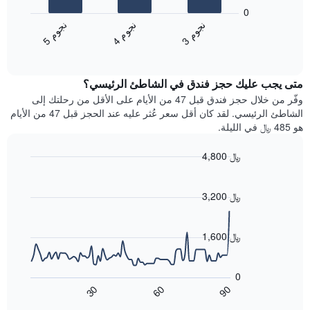
المخطط
1
0
التالي
محور
ن
م
ن
م
ن
م
متوسط
Y
4
ج
و
3
ج
و
5
ج
و
End
سعر
الذي
of
الغرفة
يعرض
interactive
خلال
chart
متوسط
متى يجب عليك حجز فندق في الشاطئ الرئيسي؟
عطلة
سعر
نهاية
وفّر من خلال حجز فندق قبل 47 من الأيام على الأقل من رحلتك إلى
غرفة
هذا
الشاطئ الرئيسي. لقد كان أقل سعر عُثر عليه عند الحجز قبل 47 من الأيام
الأسبوع
هو 485 ﷼ في الليلة.
الذي
عُثر
4,800 ﷼
عليه
Line
Chart
خلال
graphic.
chart
آخر
with
3,200 ﷼
3
90
أيام
data
points.
مع
1,600 ﷼
التصنيف
حسب
يعرض
النجوم
المخطط
0
التالي
يتضمن
60
90
30
كيفية
المخطط
End
of
1
تغير