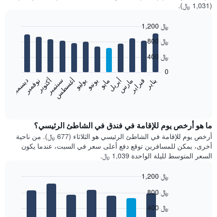
(1,031 ﷼).
1,200 ﷼
Bar
Chart
800 ﷼
graphic.
chart
with
400 ﷼
12
bars.
0
فبراير
مايو
أغسطس
نوفمبر
يناير
أبريل
يوليو
أكتوبر
مارس
يونيو
سبتمبر
ديسمبر
يعرض
المخطط
End
of
التالي
interactive
متوسط
chart
سعر
ما هو أرخص يوم للإقامة في فندق في الشاطئ الرئيسي؟
غرفة
أرخص يوم للإقامة في الشاطئ الرئيسي هو الثلاثاء (677 ﷼). من ناحية
كل
أخرى، يمكن للمسافرين توقع دفع أعلى سعر في السبت، عندما يكون
شهر
السعر المتوسط لليلة الواحدة 1,039 ﷼.
يتضمن
المخطط
1,200 ﷼
1
Bar
محور
Chart
800 ﷼
graphic.
chart
X
with
الذي
400 ﷼
7
يعرض