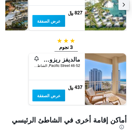
827 ﷼
عرض الصفقة
3 نجوم
3 نجوم
مالديفز ريزورت
46-52 Pacific Street, الشاطئ الرئيسي, QLD, أستراليا
437 ﷼
عرض الصفقة
أماكن إقامة أخرى في الشاطئ الرئيسي