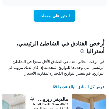
interactive
سعر
محور
chart
X
غرفة
عند
الذي
العثور على صفقات
يعرض
اقتراب
تاريخ
فئات
الإقامة
الفنادق
يتضمن
بالنجوم.
يتضمن
المخطط
1
المخطط
أرخص الفنادق في الشاطئ الرئيسي،
1
محور
أستراليا
X
محور
Y
الذي
الذي
يعرض
في الوقت الحالي، هذه هي الفنادق الأقل سعرًا في الشاطئ
عدد
يعرض
الرئيسي التي وجدناها للتواريخ المحددة. إذا كان لديك مرونة في
الأيام
متوسط
التواريخ، قم بتغيير التواريخ المُختارة لمقارنة الأسعار.
قبل
سعر
غرفة
الإقامة
في
يتضمن
عرض كل الفنادق البالغ عددها 69
عطلة
المخطط
نهاية
التالي
1
هذا
مالديفز ريزورت
محور
الأسبوع
46-52 Pacific Street, الشاطئ الرئيسي, QLD, أستراليا
Y
خلال
1.9 كيلومتر عن وسط المدينة