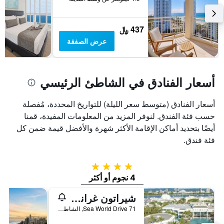
آخر
الذي
3
يعرض
أيام
متوسط
437 ﷼
سعر
غرفة
عرض الصفقة
أسعار الفنادق في الشاطئ الرئيسي
أسعار الفنادق (متوسط سعر الليلة) للتواريخ المحددة، مُفصلة
حسب فئة الفندق. لنوفر المزيد من المعلومات المفيدة، قمنا
أيضًا بتحديد أماكن الإقامة الأكثر شهرة والأفضل قيمة ضمن كل
فئة فندق.
4 نجوم
4 نجوم أو أكثر
شيراتون غراند ميراج ريزروت غولد كوست
71 Sea World Drive, الشاطئ الرئيسي, QLD, أستراليا