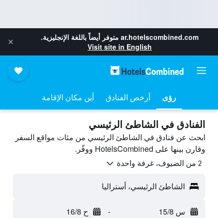
ar.hotelscombined.com
متوفر أيضاً باللغة الإنجليزية.
Visit site in English
رؤى
أرخص الفنادق
أين مكان الإقامة
الفنادق في الشاطئ الرئيسي
ابحث عن فنادق في الشاطئ الرئيسي من مئات مواقع السفر
وقارن بينها على HotelsCombined ووفّر.
2 من الضيوف، غرفة واحدة
الشاطئ الرئيسي، أستراليا
س 15/8
-
ح 16/8