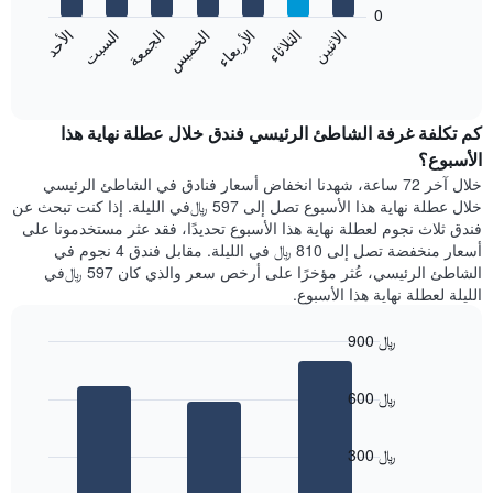
bars.
0
الشهور.
الاثنين
الخميس
الأحد
الأربعاء
السبت
الثلاثاء
الجمعة
يتضمن
يعرض
المخطط
المخطط
End
التالي
of
التالي
interactive
1
متوسط
chart
محور
سعر
كم تكلفة غرفة الشاطئ الرئيسي فندق خلال عطلة نهاية هذا
Y
غرفة
الأسبوع؟
الذي
كل
خلال آخر 72 ساعة، شهدنا انخفاض أسعار فنادق في الشاطئ الرئيسي
يعرض
يوم
خلال عطلة نهاية هذا الأسبوع تصل إلى 597 ﷼في الليلة. إذا كنت تبحث عن
متوسط
في
سعر
فندق ثلاث نجوم لعطلة نهاية هذا الأسبوع تحديدًا، فقد عثر مستخدمونا على
الأسبوع
غرفة
أسعار منخفضة تصل إلى 810 ﷼ في الليلة. مقابل فندق 4 نجوم في
يتضمن
الشاطئ الرئيسي، عُثر مؤخرًا على أرخص سعر والذي كان 597 ﷼في
المخطط
الليلة لعطلة نهاية هذا الأسبوع.
1
محور
X
900 ﷼
الذي
Bar
Chart
يعرض
graphic.
chart
600 ﷼
أيام
with
3
الأسبوع.
bars.
يتضمن
300 ﷼
المخطط
يعرض
التالي