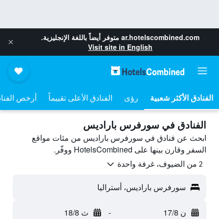
ar.hotelscombined.com
متوفر أيضاً باللغة الإنجليزية.
Visit site in English
رؤى
الفنادق الأعلى تقييماً
أرخص الفنا
الفنادق في سورفرس باراديس
ابحث عن فنادق في سورفرس باراديس من مئات مواقع
السفر وقارن بينها على HotelsCombined ووفّر.
2 من الضيوف، غرفة واحدة
سورفرس باراديس، أستراليا
ن 17/8
-
ث 18/8