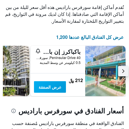
تُقدم أماكن إقامة سورفرس باراديس هذه أقل سعر لليلة من بين
أماكن الإقامة التي صادفناها. إذا كان لديك مرونة في التواريخ، قم
بتغيير التواريخ المُختارة لمقارنة الأسعار.
عرض كل الفنادق البالغ عددها 1,200
باكباكرز إن بارادايس ريزورت - هوستل
40 Peninsular Drive, سورفرس باراديس, QLD, أستراليا
0.5 كيلومتر عن وسط المدينة
212 ﷼
عرض الصفقة
أسعار الفنادق في سورفرس باراديس
الفنادق الواقعة في منطقة سورفرس باراديس مُصنفة حسب