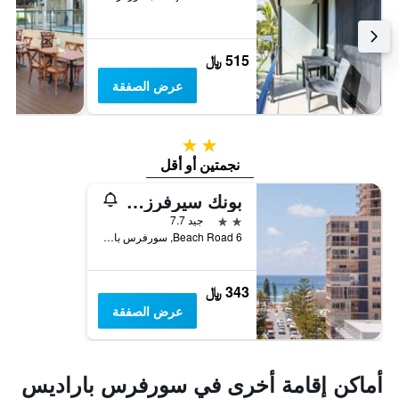
515 ﷼
عرض الصفقة
2 نجمتين
نجمتين أو أقل
بونك سيرفرز بارادايس - مسكن باكباكر المشترك الدولي
2 نجمتين
جيد 7.7
6 Beach Road, سورفرس باراديس, QLD, أستراليا
343 ﷼
عرض الصفقة
أماكن إقامة أخرى في سورفرس باراديس