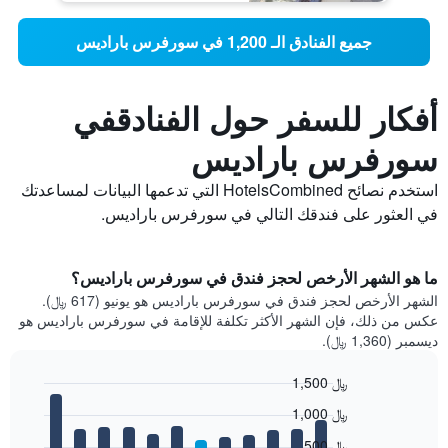
جميع الفنادق الـ 1,200 في سورفرس باراديس
أفكار للسفر حول الفنادقفي
سورفرس باراديس
استخدم نصائح HotelsCombined التي تدعمها البيانات لمساعدتك
في العثور على فندقك التالي في سورفرس باراديس.
ما هو الشهر الأرخص لحجز فندق في سورفرس باراديس؟
الشهر الأرخص لحجز فندق في سورفرس باراديس هو يونيو (617 ﷼).
عكس من ذلك، فإن الشهر الأكثر تكلفة للإقامة في سورفرس باراديس هو
ديسمبر (1,360 ﷼).
1,500 ﷼
Bar
Chart
1,000 ﷼
graphic.
chart
with
500 ﷼