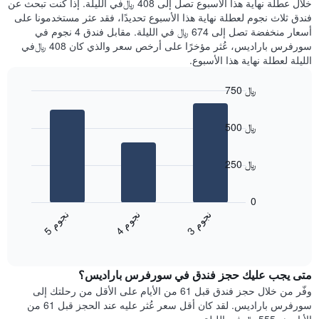
خلال عطلة نهاية هذا الأسبوع تصل إلى 408 ﷼في الليلة. إذا كنت تبحث عن
سعر
خلال
فندق ثلاث نجوم لعطلة نهاية هذا الأسبوع تحديدًا، فقد عثر مستخدمونا على
غرفة
آخر
أسعار منخفضة تصل إلى 674 ﷼ في الليلة. مقابل فندق 4 نجوم في
3
سورفرس باراديس، عُثر مؤخرًا على أرخص سعر والذي كان 408 ﷼في
أيام
الليلة لعطلة نهاية هذا الأسبوع.
مع
التصنيف
750 ﷼
حسب
النجوم
Bar
Chart
graphic.
يتضمن
chart
500 ﷼
with
المخطط
3
1
bars.
محور
250 ﷼
X
يعرض
التي
المخطط
تعرض
0
التالي
فئات
ن
م
ن
م
ن
م
متوسط
الفنادق
4
ج
و
3
ج
و
5
ج
و
End
سعر
بالنجوم.
of
الغرفة
interactive
يتضمن
خلال
chart
المخطط
متى يجب عليك حجز فندق في سورفرس باراديس؟
عطلة
1
نهاية
وفّر من خلال حجز فندق قبل 61 من الأيام على الأقل من رحلتك إلى
محور
هذا
سورفرس باراديس. لقد كان أقل سعر عُثر عليه عند الحجز قبل 61 من
Y
الأسبوع