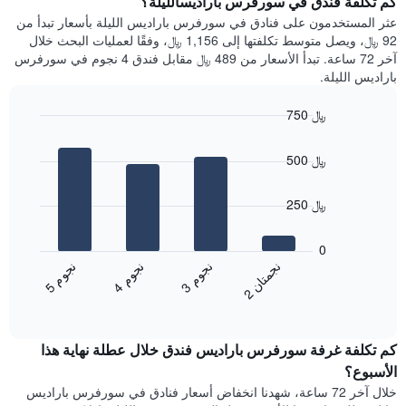
كم تكلفة فندق في سورفرس باراديسالليلة؟
Y
غرفة
عثر المستخدمون على فنادق في سورفرس باراديس الليلة بأسعار تبدأ من
الذي
كل
92 ﷼، ويصل متوسط تكلفتها إلى 1,156 ﷼، وفقًا لعمليات البحث خلال
يعرض
يوم
آخر 72 ساعة. تبدأ الأسعار من 489 ﷼ مقابل فندق 4 نجوم في سورفرس
متوسط
في
باراديس الليلة.
سعر
الأسبوع
غرفة
يتضمن
750 ﷼
المخطط
Bar
1
Chart
graphic.
chart
محور
500 ﷼
with
X
4
الذي
bars.
250 ﷼
يعرض
أيام
يعرض
الأسبوع.
المخطط
0
يتضمن
التالي
ن
ن
ن
م
ن
م
ن
م
المخطط
متوسط
3
ج
و
4
ج
و
5
ج
و
2
ج
م
ت
ا
التالي
End
سعر
1
of
الغرفة
interactive
محور
هذه
chart
Y
كم تكلفة غرفة سورفرس باراديس فندق خلال عطلة نهاية هذا
الليلة
الذي
الذي
الأسبوع؟
يعرض
عُثر
خلال آخر 72 ساعة، شهدنا انخفاض أسعار فنادق في سورفرس باراديس
متوسط
عليه