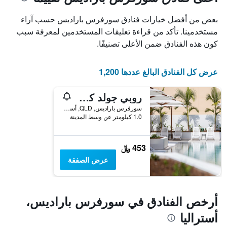
1
محور
X
محور
بعض من أفضل خيارات فنادق سورفرس باراديس حسب آراء
Y
الذي
الذي
يعرض
مستخدمينا. تأكد من قراءة تعليقات المستخدمين لمعرفة سبب
عدد
يعرض
كون هذه الفنادق ضمن الأعلى تصنيفًا.
الأيام
متوسط
قبل
سعر
غرفة
الإقامة
عرض كل الفنادق البالغ عددها 1,200
في
يتضمن
عطلة
المخطط
روبي جولد كوست باي كليكس
نهاية
التالي
1
هذا
سورفرس باراديس, QLD, أستراليا
محور
الأسبوع
1.0 كيلومتر عن وسط المدينة
Y
خلال
آخر
الذي
3
يعرض
453 ﷼
أيام
متوسط
عرض الصفقة
سعر
غرفة
أرخص الفنادق في سورفرس باراديس،
أستراليا