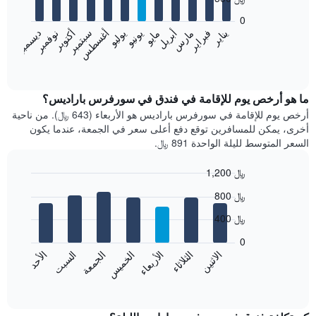
12
bars.
0
فبراير
مايو
أغسطس
نوفمبر
يناير
أبريل
يوليو
أكتوبر
مارس
يونيو
سبتمبر
ديسمبر
يعرض
المخطط
End
of
التالي
interactive
متوسط
chart
سعر
ما هو أرخص يوم للإقامة في فندق في سورفرس باراديس؟
غرفة
أرخص يوم للإقامة في سورفرس باراديس هو الأربعاء (643 ﷼). من ناحية
كل
أخرى، يمكن للمسافرين توقع دفع أعلى سعر في الجمعة، عندما يكون
شهر
السعر المتوسط لليلة الواحدة 891 ﷼.
يتضمن
المخطط
1,200 ﷼
1
Bar
محور
Chart
800 ﷼
graphic.
chart
X
with
الذي
400 ﷼
7
يعرض
bars.
0
الشهور.
الاثنين
الخميس
الأحد
الأربعاء
السبت
الثلاثاء
الجمعة
يتضمن
يعرض
المخطط
المخطط
End
التالي
of
التالي
interactive
1
متوسط
chart
محور
سعر