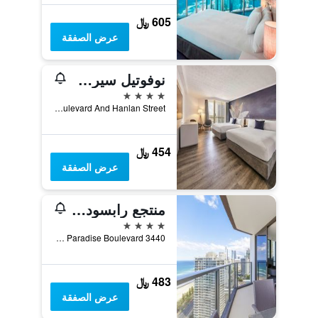
605 ﷼
عرض الصفقة
نوفوتيل سيرفرز بارادايس
4 نجوم
Cnr Surfers Paradise Boulevard And Hanlan Street, سورفرس باراديس, QLD, أستراليا
454 ﷼
عرض الصفقة
منتجع رابسودي - الرسمي
4 نجوم
3440 Surfers Paradise Boulevard, سورفرس باراديس, QLD, أستراليا
483 ﷼
عرض الصفقة