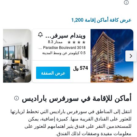
عرض كافة أماكن إقامة 1,200
ويندام سيرفرز بارادايس
4 نجوم
ممتاز 8.3
3018 Surfers Paradise Boulevard, سورفرس باراديس, QLD, أستراليا
0.5 كيلومتر عن وسط المدينة
574 ﷼
عرض الصفقة
أماكن للإقامة في سورفرس باراديس
انتقل إلى المناطق في سورفرس باراديس التي تخطط لزيارتها
للعثور على الفنادق القريبة منها. كميزة إضافية، يمكن
للمستخدمين النقر على فندق يثير اهتمامهم للعثور على
معلومات مفيدة وصفقات لذلك الفندق.