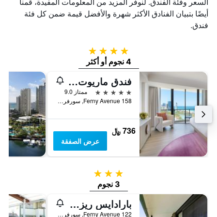
السعر وفئة الفندق. لنوفر المزيد من المعلومات المفيدة، قمنا
أيضًا بتبيان الفنادق الأكثر شهرة والأفضل قيمة ضمن كل فئة
فندق.
4 نجوم
4 نجوم أو أكثر
فندق ماريوت فاغيشن كلوب آت سيرفرز بارادايس
5 نجوم
ممتاز 9.0
158 Ferny Avenue, سورفرس باراديس, QLD, أستراليا
736 ﷼
عرض الصفقة
3 نجوم
3 نجوم
بارادايس ريزورت غولد كوست
122 Ferny Avenue, سورفرس باراديس, QLD, أستراليا