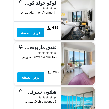
فوكو جولد كوست
4 نجوم
31 Hamilton Avenue, سورفرس باراديس, QLD, أستراليا
418 ﷼
عرض الصفقة
فندق ماريوت فاغيشن كلوب آت سيرفرز بارادايس
5 نجوم
158 Ferny Avenue, سورفرس باراديس, QLD, أستراليا
736 ﷼
عرض الصفقة
هيلتون سيرفرز بارادايس هوتل آند ريزيدنسيز
5 نجوم
6 Orchid Avenue, سورفرس باراديس, QLD, أستراليا