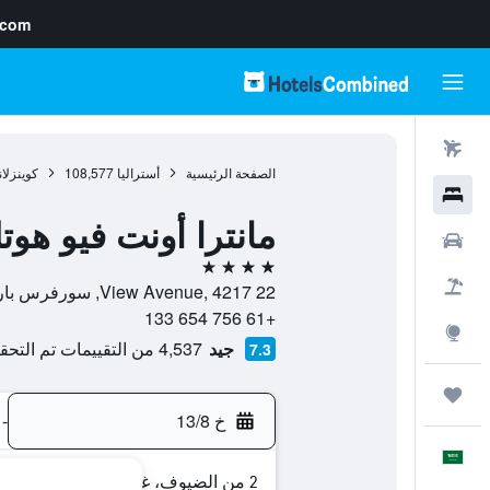
.com
رحلات طيران
الصفحة الرئيسية
أستراليا
108,577
كوينزلان
فنادق
مانترا أونت فيو هوت
سيارات
4 نجوم
حزم العروض
22 View Avenue, 4217, سورفرس باراديس, كوينزلاند, أستراليا
+61 756 654 133
استكشاف
جيد
4,537 من التقييمات تم التحقق منها
7.3
رحلات
خ 13/8
-
العَرَبِيَّة
2 من الضيوف، غرفة واحدة