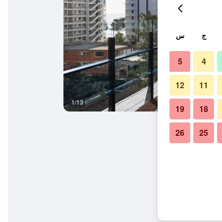
ج
س
5
4
12
11
1/13
غرفة نوم
19
18
26
25