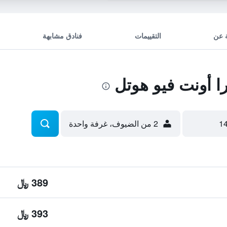
 عن
التقييمات
فنادق مشابهة
 أونت فيو هوتل
2 من الضيوف، غرفة واحدة
389 ﷼
393 ﷼