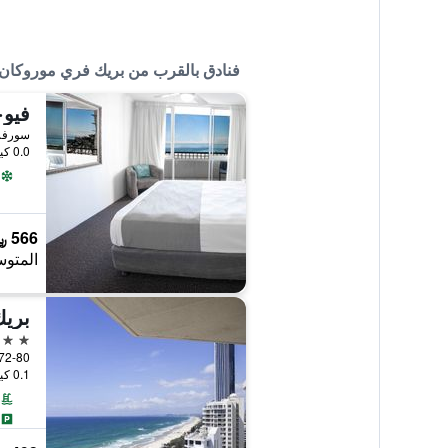
فنادق بالقرب من بريك فري موروكان
سورفرس با
0.0 كيلومتر عن وسط المدينة
566 ﷼
المتوس
بري
3 نجوم
0.1 كيلومتر عن وسط المدينة