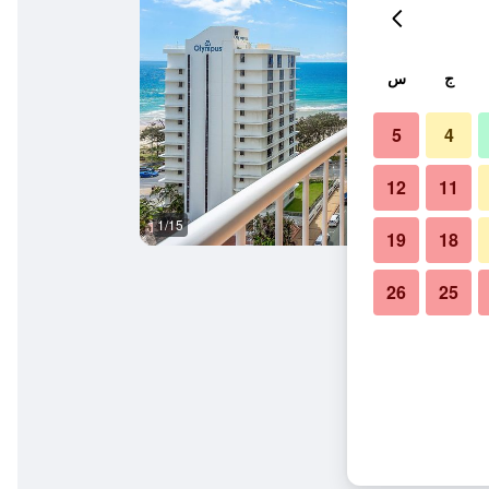
ج
س
5
4
12
11
1/15
آخر
19
18
26
25