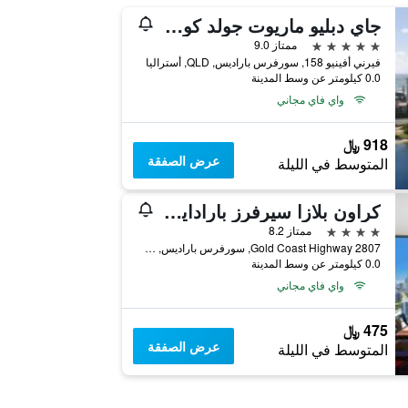
جاي دبليو ماريوت جولد كوست ريزورت آند سبا
5 نجوم
ممتاز 9.0
فيرني أفينيو 158, سورفرس باراديس, QLD, أستراليا
0.0 كيلومتر عن وسط المدينة
واي فاي مجاني
918 ﷼
عرض الصفقة
المتوسط في الليلة
كراون بلازا سيرفرز بارادايس
4 نجوم
ممتاز 8.2
2807 Gold Coast Highway, سورفرس باراديس, QLD, أستراليا
0.0 كيلومتر عن وسط المدينة
واي فاي مجاني
475 ﷼
عرض الصفقة
المتوسط في الليلة