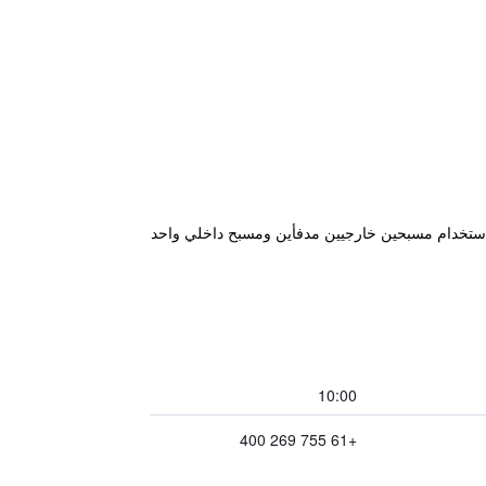
1 متر من شاطئ سرفرس براديس الذي يبلغ طوله 3 كم، وتوفر إمكانية استخدام مسبحين خارجيين مدفأين ومسبح داخلي واحد
10:00
+61 755 269 400