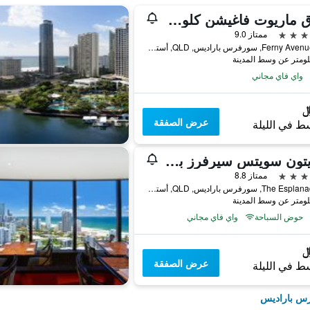
فندق ماريوت فاغيشن كلوب آت سيرفرز بارادايس
ممتاز 9.0
158 Ferny Avenue, سورفرس باراديس, QLD, أستراليا
واي فاي مجاني
عرض الصفقة
ط في الليلة
ميريتون سويتس سيرفرز بارادايس
ممتاز 8.8
86 The Esplanade, سورفرس باراديس, QLD, أستراليا
حوض السباحة
واي فاي مجاني
عرض الصفقة
ط في الليلة
رس باراديس