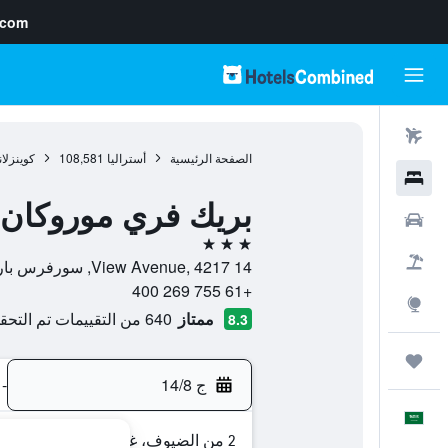
.com
رحلات طيران
الصفحة الرئيسية
أستراليا
108,581
كوينزلان
فنادق
بريك فري موروكان
سيارات
3 نجوم
حزم العروض
14 View Avenue, 4217, سورفرس باراديس, كوينزلاند, أستراليا
+61 755 269 400
استكشاف
ممتاز
640 من التقييمات تم التحقق منها
8.3
رحلات
ج 14/8
-
العَرَبِيَّة
2 من الضيوف، غرفة واحدة