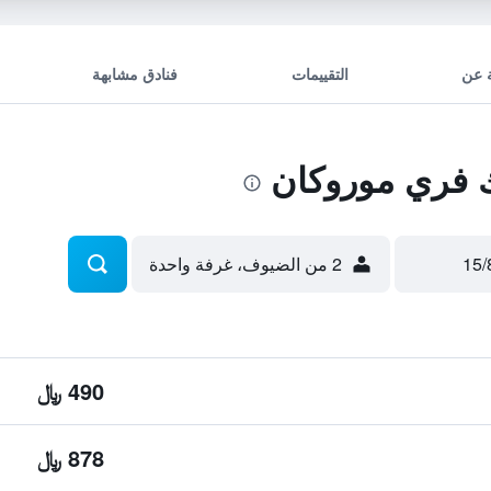
 عن
التقييمات
فنادق مشابهة
 فري موروكان
2 من الضيوف، غرفة واحدة
490 ﷼
878 ﷼