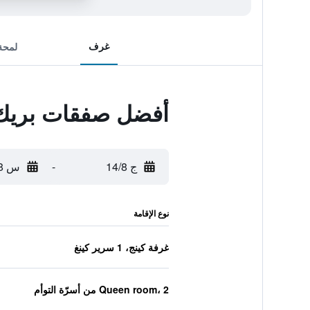
غرف
لمحة
أفضل صفقات بريك
ج 14/8
-
س 15/8
نوع الإقامة
غرفة كينج، 1 سرير كينغ
Queen room، 2 من أسرّة التوأم