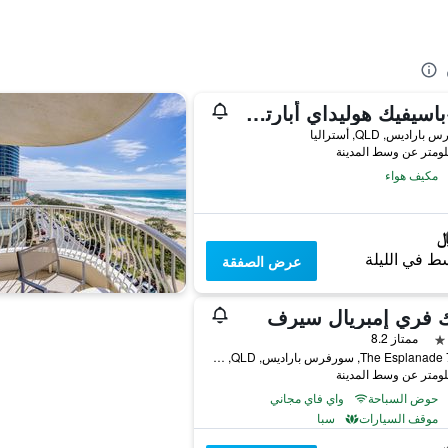
فيو·باسيفيك هوليداي أبارتمنتس
راديس, QLD, أستراليا
مكيف هواء
ط في الليلة
عرض الصفقة
ك فري إمبريال سيرف
ممتاز 8.2
72-80 The Esplanade, سورفرس باراديس, QLD, أستراليا
حوض السباحة
واي فاي مجاني
موقف السيارات
سبا