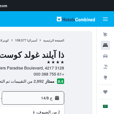
.com
رحلات طيران
الصفحة الرئيسية
أستراليا
108,577
كوينزلان
فنادق
ذا آيلند غولد كوست
سيارات
4 نجوم
حزم العروض
3128 Surfers Paradise Boulevard, 4217, سورفرس باراديس, كوينزلاند, أستراليا
+61 755 388 000
استكشاف
ممتاز
2,892 من التقييمات تم التحقق منها
8.4
رحلات
ج 14/8
-
العَرَبِيَّة
2 من الضيوف، غرفة واحدة