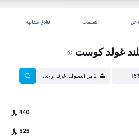
 عن
التقييمات
فنادق مشابهة
لند غولد كوست
2 من الضيوف، غرفة واحدة
440 ﷼
525 ﷼