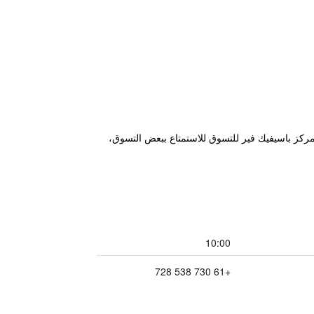
Oak على بعد 400 متر فقط من الشاطئ، حيث يمكنك القيام بنزهة، كما يبعد مسافة 3.5 كم من مركز باسيفيك فير للتسوق للاستمتاع ببعض التسوق،
10:00
+61 730 538 728