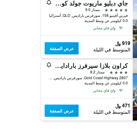
جاي دبليو ماريوت جولد كوست ريزورت آند سبا
5 نجوم
ممتاز 9.0
فيرني أفينيو 158, سورفرس باراديس, QLD, أستراليا
0.0 كيلومتر عن وسط المدينة
واي فاي مجاني
919 ﷼
عرض الصفقة
المتوسط في الليلة
كراون بلازا سيرفرز بارادايس
4 نجوم
ممتاز 8.2
2807 Gold Coast Highway, سورفرس باراديس, QLD, أستراليا
0.0 كيلومتر عن وسط المدينة
واي فاي مجاني
471 ﷼
عرض الصفقة
المتوسط في الليلة