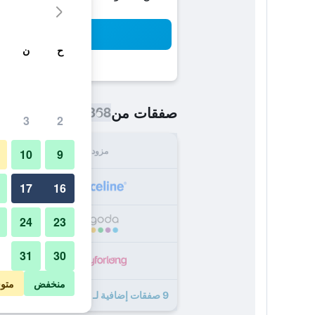
بح
ح
ن
368 ﷼
صفقات من
/
أرخص سعر اللي
3
2
مزود
الإجما
10
9
368
17
16
24
23
400
31
30
422
منخفض
متو
9 صفقات إضافية لـ أوكس جولد كوست هوتل