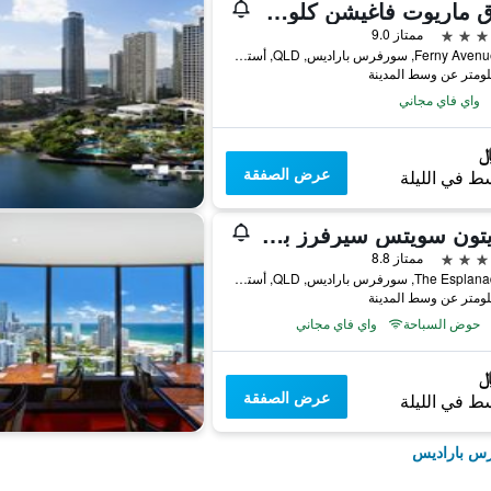
فندق ماريوت فاغيشن كلوب آت سيرفرز بارادايس
ممتاز 9.0
158 Ferny Avenue, سورفرس باراديس, QLD, أستراليا
واي فاي مجاني
عرض الصفقة
ط في الليلة
ميريتون سويتس سيرفرز بارادايس
ممتاز 8.8
86 The Esplanade, سورفرس باراديس, QLD, أستراليا
حوض السباحة
واي فاي مجاني
عرض الصفقة
ط في الليلة
رس باراديس