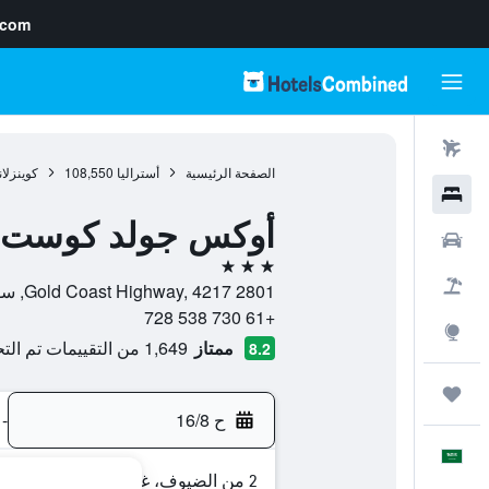
.com
رحلات طيران
الصفحة الرئيسية
أستراليا
108,550
كوينزلان
فنادق
أوكس جولد كوست 
سيارات
3 نجوم
حزم العروض
2801 Gold Coast Highway, 4217, سورفرس باراديس, كوينزلاند, أستراليا
+61 730 538 728
استكشاف
ممتاز
1,649 من التقييمات تم التحقق منها
8.2
رحلات
ح 16/8
-
العَرَبِيَّة
2 من الضيوف، غرفة واحدة