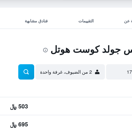
 عن
التقييمات
فنادق مشابهة
 جولد كوست هوتل
2 من الضيوف، غرفة واحدة
503 ﷼
695 ﷼