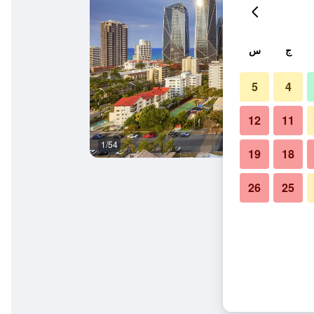
ج
س
5
4
12
11
1/54
مبنى
19
18
26
25