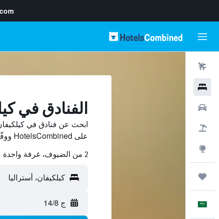
.com
رحلات طيران
فنادق
الفنادق في كي
سيارات
ابحث عن فنادق في كيلكيفان
حزم العروض
على HotelsCombined ووفّر.
استكشاف
2 من الضيوف، غرفة واحدة
رحلات
ج 14/8
العَرَبِيَّة