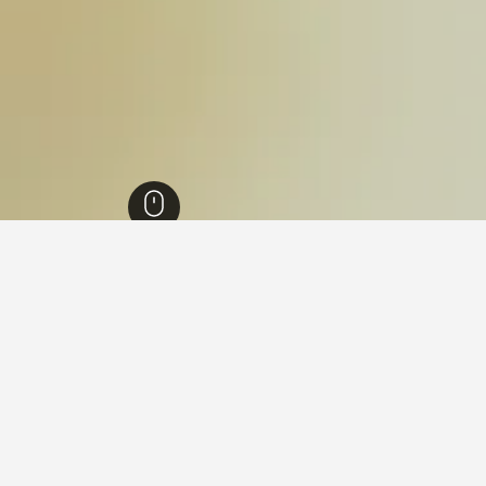
د
23,023
كيلكيفان
2
 في كيلكيفان