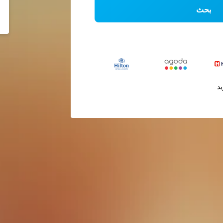
بحث
يد