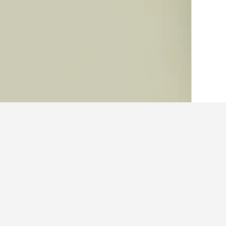
الصفحة الرئيسية
أستراليا
108,577
كوينزلان
حقائق حول الإقامة