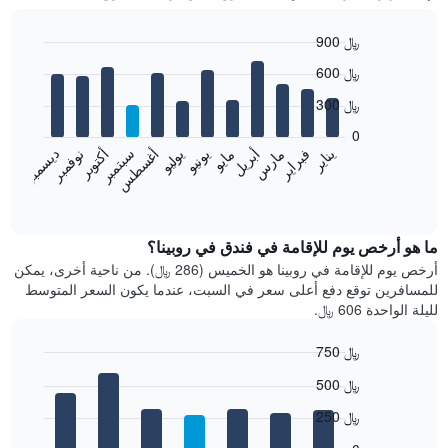
900 ﷼
Bar
Chart
600 ﷼
graphic.
chart
with
300 ﷼
12
bars.
0
فبراير
مايو
أغسطس
نوفمبر
يناير
أبريل
يوليو
أكتوبر
مارس
يونيو
سبتمبر
ديسمبر
يعرض
المخطط
End
of
التالي
interactive
متوسط
chart
سعر
ما هو أرخص يوم للإقامة في فندق في روبينا؟
غرفة
أرخص يوم للإقامة في روبينا هو الخميس (286 ﷼). من ناحية أخرى، يمكن
كل
للمسافرين توقع دفع أعلى سعر في السبت، عندما يكون السعر المتوسط
شهر
لليلة الواحدة 606 ﷼.
يتضمن
المخطط
750 ﷼
1
Bar
محور
Chart
500 ﷼
graphic.
chart
X
with
الذي
250 ﷼
7
يعرض
bars.