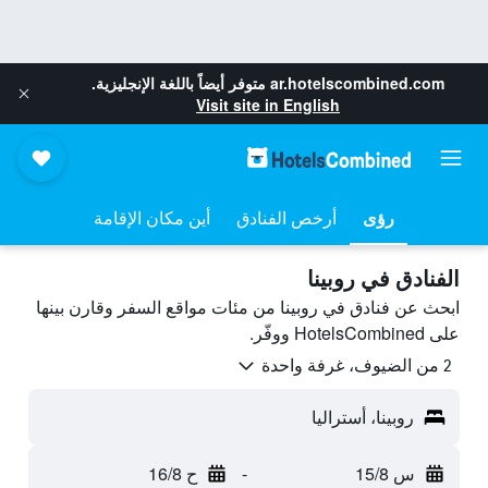
ar.hotelscombined.com
متوفر أيضاً باللغة الإنجليزية.
Visit site in English
رؤى
أرخص الفنادق
أين مكان الإقامة
الفنادق في روبينا
ابحث عن فنادق في روبينا من مئات مواقع السفر وقارن بينها
على HotelsCombined ووفّر.
2 من الضيوف، غرفة واحدة
روبينا، أستراليا
س 15/8
-
ح 16/8