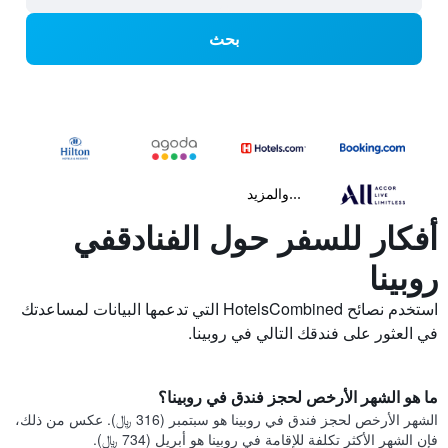
بحث
...والمزيد
أفكار للسفر حول الفنادقفي
روبينا
استخدم نصائح HotelsCombined التي تدعمها البيانات لمساعدتك
في العثور على فندقك التالي في روبينا.
ما هو الشهر الأرخص لحجز فندق في روبينا؟
الشهر الأرخص لحجز فندق في روبينا هو سبتمبر (316 ﷼). عكس من ذلك،
فإن الشهر الأكثر تكلفة للإقامة في روبينا هو أبريل (734 ﷼).