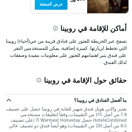
عرض الصفقة
أماكن للإقامة في روبينا
تصفح عبر الخريطة للعثور على فنادق قريبة من حي(أحياء) روبينا
التي تخطط لزيارتها. كميزة إضافية، يمكن للمستخدمين النقر
على فندق يثير اهتمامهم للعثور على معلومات مفيدة وصفقات
لذلك الفندق.
حقائق حول الإقامة في روبينا
ما أفضل الفنادق في روبينا؟
يعتبر والابي هوتل فندق شهير للغاية في روبينا حصل على تصنيف
7.8 من أصل 175 من التقييمات.وفقاً لتعليقات مستخدمي
HotelsCombined حصل Tl Warmest Homestay (على تصنيف
8.5 من أصل 233 من التقييمات) وهو أيضاً فندق ذو تصنيف عالي
في روبينا