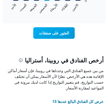
0
الشهور.
الاثنين
الثلاثاء
الأربعاء
الخميس
الجمعة
السبت
الأحد
يتضمن
يعرض
المخطط
المخطط
End
التالي
of
التالي
interactive
1
متوسط
chart
محور
سعر
Y
غرفة
العثور على صفقات
الذي
كل
يعرض
يوم
متوسط
في
سعر
الأسبوع
غرفة
يتضمن
المخطط
أرخص الفنادق في روبينا، أستراليا
1
محور
من بين جميع الفنادق التي وجدناها في روبينا، فإن أسعار أماكن
X
الذي
الإقامة هذه هي الأرخص. نظرًا لأن الأسعار يمكن أن تختلف
يعرض
حسب التواريخ، قم بتغيير التواريخ إذا كانت لديك مرونة في
أيام
المواعيد لمقارنة الأسعار.
الأسبوع.
يتضمن
المخطط
عرض كل الفنادق البالغ عددها 15
التالي
1