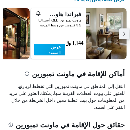
فيراندا هاوس كانتري إيستايت
ماونت تمبورين, QLD, أستراليا
3.2 كيلومتر عن وسط المدينة
1,144 ﷼
عرض
الصفقة
أماكن للإقامة في ماونت تمبورين
انتقل إلى المناطق في ماونت تمبورين التي تخطط لزيارتها
للعثور على بيوت العطلات القريبة منها. يمكنك العثور على مزيد
من المعلومات حول بيت عطلة معين داخل الخريطة من خلال
النقر على اسمه.
حقائق حول الإقامة في ماونت تمبورين