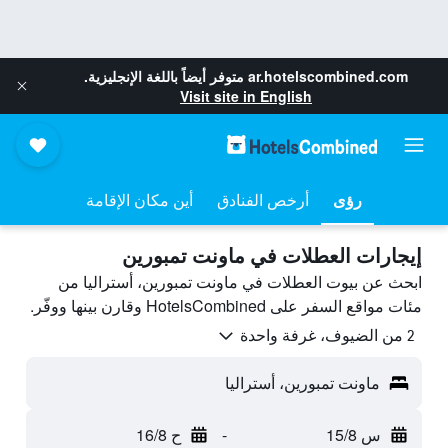
ar.hotelscombined.com
متوفر أيضاً باللغة الإنجليزية.
Visit site in English
رؤى
أرخص الفنادق
أين مكان الإقامة
إيجارات العطلات في ماونت تمبورين
ابحث عن بيوت العطلات في ماونت تمبورين، أستراليا من
مئات مواقع السفر على HotelsCombined وقارن بينها ووفّر.
2 من الضيوف، غرفة واحدة
ماونت تمبورين، أستراليا
س 15/8
-
ح 16/8