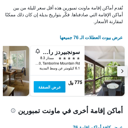
الذي
تُقدم أماكن إقامة ماونت تمبورين هذه أقل سعر لليلة من بين
يعرض
أماكن الإقامة التي صادفناها. فكّر بتواريخ بديلة إن كان ذلك ممكنًا
أيام
لمقارنة الأسعار.
الأسبوع.
يتضمن
المخطط
عرض بيوت العطلات الـ 76 جميعها
التالي
1
محور
سونجبيردز راينفوريست ريتريت
Y
5 نجوم
ممتاز 8.3
الذي
Lot 10, Tamborine Mountain Rd, ماونت تمبورين, QLD, أستراليا
يعرض
6.1 كيلومتر عن وسط المدينة
متوسط
سعر
غرفة
775 ﷼
عرض الصفقة
أماكن إقامة أخرى في ماونت تمبورين
عرض كافة أماكن إقامة 76