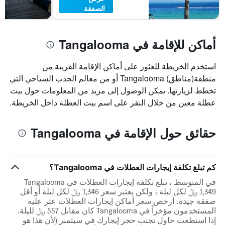
الصفقة
أماكن للإقامة في Tangalooma
استخدم الخريطة للعثور على أماكن الإقامة القريبة من
منطقة(مناطق) Tangalooma أو من معالم الجذب السياحي التي
تخطط لزيارتها. يمكن الوصول إلى مزيد من المعلومات حول بيت
عطلة معين من خلال النقر على اسم بيت العطلة داخل الخريطة.
حقائق حول الإقامة في Tangalooma
كم تبلغ تكلفة إيجارات العطلات في Tangalooma؟
في المتوسط ، تبلغ تكلفة إيجارات العطلات في Tangalooma
1,349 ﷼ لكل ليلة ، ولكن يعتبر سعر 1,346 ﷼ لكل ليلة أو أقل
صفقة جيدة. أرخص سعر أماكن إيجارات العطلات عثر عليه
المستخدمون مؤخراً في Tangalooma كان مقابل 557 ﷼ لليلة.
إذا استطعت حاول تجنب حجز إيجارك في سبتمبر (لأن هذا هو