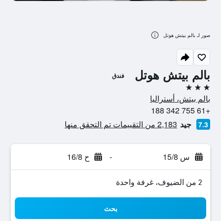
صور لـ بالم بيتش هوتل
بالم بيتش هوتل
فندق
3 نجوم
بالم بيتش، أستراليا
+61 755 342 188
جيد
2,183 من التقييمات تم التحقق منها
7.3
س 15/8
-
ح 16/8
2 من الضيوف، غرفة واحدة
بحث