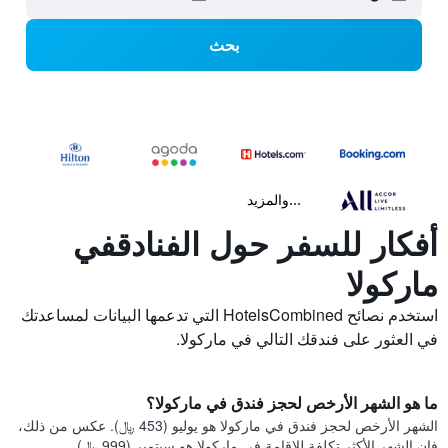
بحث
...والمزيد
أفكار للسفر حول الفنادقفي
ماركولا
استخدم نصائح HotelsCombined التي تدعمها البيانات لمساعدتك
في العثور على فندقك التالي في ماركولا.
ما هو الشهر الأرخص لحجز فندق في ماركولا؟
الشهر الأرخص لحجز فندق في ماركولا هو يوليو (453 ﷼). عكس من ذلك،
فإن الشهر الأكثر تكلفة للإقامة في ماركولا هو سبتمبر (999 ﷼).