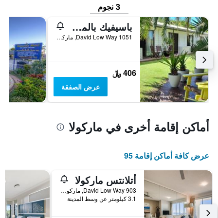
3 نجوم
باسيفيك بالمز موتور إن
1051 David Low Way, ماركولا, QLD, أستراليا
406 ﷼
عرض الصفقة
أماكن إقامة أخرى في ماركولا
عرض كافة أماكن إقامة 95
أتلانتس ماركولا
903 David Low Way, ماركولا, QLD, أستراليا
3.1 كيلومتر عن وسط المدينة