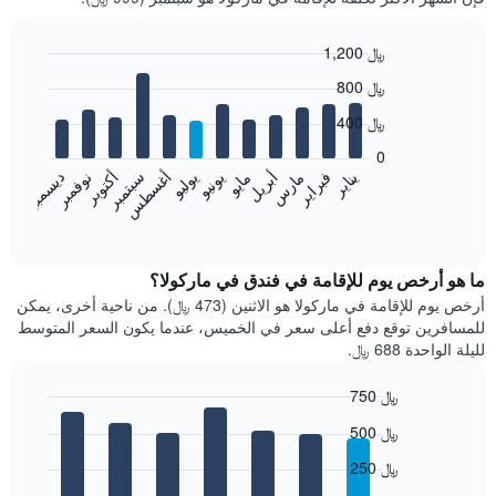
1,200 ﷼
Bar
Chart
800 ﷼
graphic.
chart
with
400 ﷼
12
bars.
0
فبراير
مايو
أغسطس
نوفمبر
يناير
أبريل
يوليو
أكتوبر
مارس
يونيو
سبتمبر
ديسمبر
يعرض
المخطط
End
of
التالي
interactive
متوسط
chart
سعر
ما هو أرخص يوم للإقامة في فندق في ماركولا؟
غرفة
أرخص يوم للإقامة في ماركولا هو الاثنين (473 ﷼). من ناحية أخرى، يمكن
كل
للمسافرين توقع دفع أعلى سعر في الخميس، عندما يكون السعر المتوسط
شهر
لليلة الواحدة 688 ﷼.
يتضمن
المخطط
750 ﷼
1
Bar
محور
Chart
500 ﷼
graphic.
chart
X
with
الذي
250 ﷼
7
يعرض
bars.