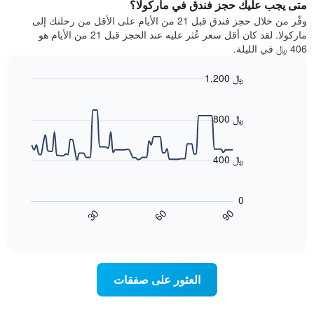
يتضمن
متى يجب عليك حجز فندق في ماركولا؟
عطلة
المخطط
نهاية
وفّر من خلال حجز فندق قبل 21 من الأيام على الأقل من رحلتك إلى
1
هذا
ماركولا. لقد كان أقل سعر عُثر عليه عند الحجز قبل 21 من الأيام هو
محور
الأسبوع
406 ﷼ في الليلة.
Y
الذي
الذي
عُثر
1,200 ﷼
يعرض
عليه
متوسط
Line
Chart
خلال
graphic.
chart
سعر
آخر
with
800 ﷼
الغرفة
3
90
هذه
أيام
data
الليلة
points.
مع
400 ﷼
الذي
التصنيف
عُثر
حسب
يعرض
عليه
النجوم
المخطط
0
خلال
التالي
يتضمن
60
90
30
آخر
كيفية
المخطط
End
3
of
1
تغير
interactive
أيام
سعر
محور
chart
X
غرفة
عند
الذي
العثور على صفقات
يعرض
اقتراب
تاريخ
فئات
الإقامة
الفنادق