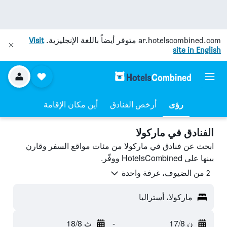
ar.hotelscombined.com
متوفر أيضاً باللغة الإنجليزية.
Visit
site in English
رؤى
أرخص الفنادق
أين مكان الإقامة
الفنادق في ماركولا
ابحث عن فنادق في ماركولا من مئات مواقع السفر وقارن
بينها على HotelsCombined ووفّر.
2 من الضيوف، غرفة واحدة
ماركولا، أستراليا
ن 17/8
-
ث 18/8