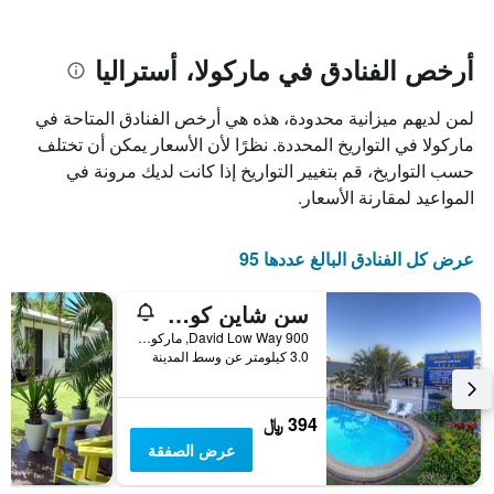
يتضمن
بالنجوم.
يتضمن
المخطط
1
المخطط
أرخص الفنادق في ماركولا، أستراليا
1
محور
X
محور
لمن لديهم ميزانية محدودة، هذه هي أرخص الفنادق المتاحة في
Y
الذي
الذي
يعرض
ماركولا في التواريخ المحددة. نظرًا لأن الأسعار يمكن أن تختلف
عدد
يعرض
حسب التواريخ، قم بتغيير التواريخ إذا كانت لديك مرونة في
الأيام
متوسط
المواعيد لمقارنة الأسعار.
قبل
سعر
غرفة
الإقامة
في
يتضمن
عرض كل الفنادق البالغ عددها 95
عطلة
المخطط
نهاية
التالي
سن شاين كوست إيربورت موتل
1
هذا
محور
الأسبوع
900 David Low Way, ماركولا, QLD, أستراليا
Y
خلال
3.0 كيلومتر عن وسط المدينة
آخر
الذي
3
يعرض
أيام
متوسط
394 ﷼
سعر
عرض الصفقة
غرفة