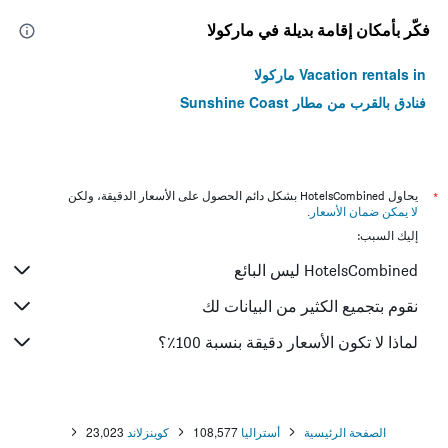
فكّر بأمكان إقامة بديلة في ماركولا
Vacation rentals in ماركولا
فنادق بالقرب من مطار Sunshine Coast
*
يحاول HotelsCombined بشكل دائم الحصول على الأسعار الدقيقة، ولكن
لا يمكن ضمان الأسعار
.
إليك السبب:
HotelsCombined ليس البائع
نقوم بتجميع الكثير من البيانات لك
لماذا لا تكون الأسعار دقيقة بنسبة 100٪؟
الصفحة الرئيسية
أستراليا
108,577
كوينزلاند
23,023