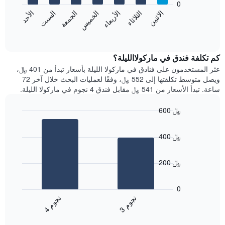
0
الشهور.
الاثنين
الثلاثاء
الأربعاء
الخميس
الجمعة
السبت
الأحد
يتضمن
يعرض
المخطط
المخطط
End
التالي
of
التالي
interactive
1
متوسط
chart
محور
سعر
كم تكلفة فندق في ماركولاالليلة؟
Y
غرفة
عثر المستخدمون على فنادق في ماركولا الليلة بأسعار تبدأ من 401 ﷼،
الذي
كل
ويصل متوسط تكلفتها إلى 552 ﷼، وفقًا لعمليات البحث خلال آخر 72
يعرض
يوم
ساعة. تبدأ الأسعار من 541 ﷼ مقابل فندق 4 نجوم في ماركولا الليلة.
متوسط
في
سعر
الأسبوع
600 ﷼
غرفة
يتضمن
Bar
المخطط
Chart
graphic.
chart
1
400 ﷼
with
محور
2
X
bars.
الذي
200 ﷼
يعرض
يعرض
أيام
المخطط
0
الأسبوع.
التالي
ن
م
ن
م
يتضمن
متوسط
3
ج
و
4
ج
و
المخطط
End
سعر
of
التالي
الغرفة
interactive