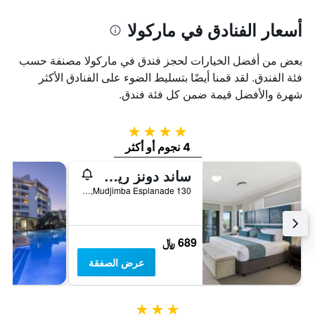
أسعار الفنادق في ماركولا
بعض من أفضل الخيارات لحجز فندق في ماركولا مصنفة حسب
فئة الفندق. لقد قمنا أيضًا بتسليط الضوء على الفنادق الأكثر
شهرة والأفضل قيمة ضمن كل فئة فندق.
4 نجوم
4 نجوم أو أكثر
ساند دونز ريزورت
130 Mudjimba Esplanade, ماركولا, QLD, أستراليا
689 ﷼
عرض الصفقة
3 نجوم