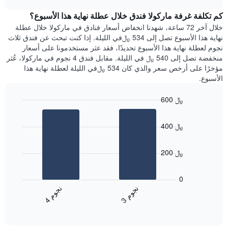
1
هذه
chart
محور
كم تكلفة غرفة ماركولا فندق خلال عطلة نهاية هذا الأسبوع؟
الليلة
Y
الذي
خلال آخر 72 ساعة، شهدنا انخفاض أسعار فنادق في ماركولا خلال عطلة
الذي
عُثر
نهاية هذا الأسبوع تصل إلى 534 ﷼في الليلة. إذا كنت تبحث عن فندق ثلاث
يعرض
عليه
نجوم لعطلة نهاية هذا الأسبوع تحديدًا، فقد عثر مستخدمونا على أسعار
متوسط
خلال
منخفضة تصل إلى 540 ﷼ في الليلة. مقابل فندق 4 نجوم في ماركولا، عُثر
سعر
آخر
مؤخرًا على أرخص سعر والذي كان 534 ﷼في الليلة لعطلة نهاية هذا
غرفة
3
الأسبوع.
أيام
مع
600 ﷼
التصنيف
Bar
حسب
Chart
graphic.
chart
النجوم
400 ﷼
with
يتضمن
2
المخطط
bars.
1
200 ﷼
محور
يعرض
X
المخطط
0
التي
التالي
ن
م
ن
م
تعرض
متوسط
3
ج
و
4
ج
و
فئات
End
سعر
of
الفنادق
الغرفة
interactive
بالنجوم.
خلال
chart