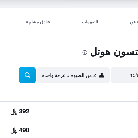
 عن
التقييمات
فنادق مشابهة
تسون هوتل
2 من الضيوف، غرفة واحدة
392 ﷼
498 ﷼