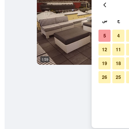
ج
س
5
4
12
11
1/39
حمام
19
18
26
25