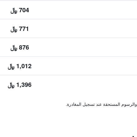
704 ﷼
771 ﷼
876 ﷼
1,012 ﷼
1,396 ﷼
والرسوم المستحقة عند تسجيل المغادرة.