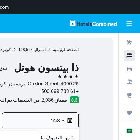
.com
رحلات طيران
الصفحة الرئيسية
أستراليا
108,577
كوينزلان
فنادق
ذا بيتسون هوتل
سيارات
فندق
4 نجوم
حزم العروض
29 Caxton Street, 4000, بريسبان, كوينزلاند, أستراليا
+61 733 699 500
استكشاف
ممتاز
2,036 من التقييمات تم التحقق منها
8.3
رحلات
ج 14/8
-
العَرَبِيَّة
2 من الضيوف، غرفة واحدة