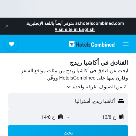
ar.hotelscombined.com
متوفر أيضاً باللغة الإنجليزية.
Visit site in English
الفنادق في أكاشيا ريدج
ابحث عن فنادق في أكاشيا ريدج من مئات مواقع السفر
وقارن بينها على HotelsCombined ووفّر.
2 من الضيوف، غرفة واحدة
أكاشيا ريدج، أستراليا
خ 13/8
-
ج 14/8
بحث