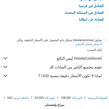
الفنادق في فرنسا
الفنادق في المملكة المتحدة
الفنادق في إيطاليا
الفنادق في تايلاند
*
يحاول HotelsCombined بشكل دائم الحصول على الأسعار الدقيقة، ولكن
لا يمكن ضمان الأسعار
.
إليك السبب:
HotelsCombined ليس البائع
نقوم بتجميع الكثير من البيانات لك
لماذا لا تكون الأسعار دقيقة بنسبة 100٪؟
الصفحة الرئيسية
أستراليا
108,581
كوينزلاند
23,023
شاطئ إيرلي
540
ميراج وايتصندايز