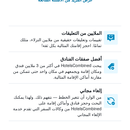
الملايين من التعليقات
تقييمات وتعليقات حقيقية من ملايين النزلاء، مثلك
تمامًا. احجز إقامتك المثالية بكل ثقة!
أفضل صفقات الفنادق
يبحث HotelsCombined في أكثر من 3 ملايين فندق
ومكان إقامة ويجمعهم في مكان واحد حتى تتمكن من
مقارنة أماكن الإقامة المثالية.
إلغاء مجاني
من الوارد أن تتغير الخطط — نتفهم ذلك. ولهذا يمكنك
البحث وحجز فنادق وأماكن إقامة على
HotelsCombined من وكالات السفر التي تقدم خدمة
الإلغاء المجاني