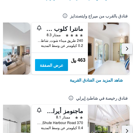
فنادق بالقرب من ميراج وايتصندايز
مانترا كلوب كروك
4 نجوم
ممتاز 8.3
240 طريق ميناء شوت, شاطئ إيرلي, QLD, أستراليا
0.2 كيلومتر عن وسط المدينة
463 ﷼
عرض الصفقة
شاهد المزيد من الفنادق القريبة
فنادق رخيصة في شاطئ إيرلي
ماجنومز أيرلي بيتش
2 نجمتين
ممتاز 8.1
370 Shute Harbour Road, شاطئ إيرلي, QLD, أستراليا
0.4 كيلومتر عن وسط المدينة