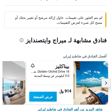
لم يتم العثور على تقييمات. حاول إزالة مرشح أو تغيير بحثك أو
مسح كل شيء لعرض التقييمات.
فنادق مشابهة لـ ميراج وايتصندايز
أفضل الفنادق في شاطئ إيرلي
بيناكليز
16 Golden Orchid Drive, شاطئ إيرلي, QLD, أستراليا
0.0 كيلومتر عن وسط المدينة
914 ﷼
عرض الصفقة
شاهد المزيد من أهم الفنادق في شاطئ إيرلي