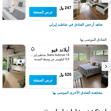
247 ﷼
عرض الصفقة
شاهد أرخص الفنادق في شاطئ إيرلي
الفنادق الموصى بها
أيلاند فيو
19 Nara Avenue, شاطئ إيرلي, QLD, أستراليا
0.5 كيلومتر عن وسط المدينة
520 ﷼
عرض الصفقة
مشاهدة الفنادق الأخرى الموصى بها