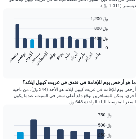
ديسمبر (1,011 ﷼).
1,200 ﷼
Bar
Chart
800 ﷼
graphic.
chart
with
400 ﷼
12
bars.
0
فبراير
مايو
أغسطس
نوفمبر
يناير
أبريل
يوليو
أكتوبر
مارس
يونيو
سبتمبر
ديسمبر
يعرض
المخطط
End
of
التالي
interactive
متوسط
chart
سعر
ما هو أرخص يوم للإقامة في فندق في غريت كيبيل ايلاند؟
غرفة
أرخص يوم للإقامة في غريت كيبيل ايلاند هو الأحد (344 ﷼). من ناحية
كل
أخرى، يمكن للمسافرين توقع دفع أعلى سعر في السبت، عندما يكون
شهر
السعر المتوسط لليلة الواحدة 648 ﷼.
يتضمن
المخطط
750 ﷼
1
Bar
محور
Chart
500 ﷼
graphic.
chart
X
with
الذي
250 ﷼
7