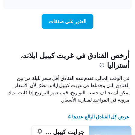
تغير
interactive
1
سعر
chart
محور
غرفة
Y
عند
العثور على صفقات
الذي
اقتراب
يعرض
تاريخ
متوسط
الإقامة
سعر
يتضمن
غرفة
المخطط
1
أرخص الفنادق في غريت كيبيل ايلاند،
محور
أستراليا
X
الذي
يعرض
في الوقت الحالي، تقدم هذه الفنادق أقل سعر لليلة من بين
عدد
الفنادق التي وجدناها في غريت كيبيل ايلاند. نظرًا لأن الأسعار
الأيام
يمكن أن تختلف حسب التواريخ، قم بتغيير التواريخ إذا كانت لديك
قبل
الإقامة
مرونة في المواعيد لمقارنة الأسعار.
يتضمن
المخطط
التالي
عرض كل الفنادق البالغ عددها 4
1
محور
جرايت كيبيل آيلاند هايداواي
Y