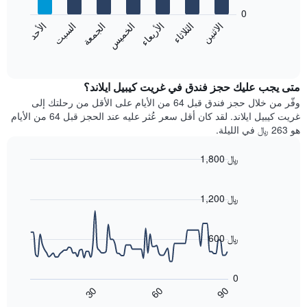
يعرض
bars.
0
الشهور.
الاثنين
الثلاثاء
الأربعاء
الخميس
الجمعة
السبت
الأحد
يتضمن
يعرض
المخطط
المخطط
End
التالي
of
التالي
interactive
1
متوسط
chart
محور
سعر
متى يجب عليك حجز فندق في غريت كيبيل ايلاند؟
Y
غرفة
وفّر من خلال حجز فندق قبل 64 من الأيام على الأقل من رحلتك إلى
الذي
كل
غريت كيبيل ايلاند. لقد كان أقل سعر عُثر عليه عند الحجز قبل 64 من الأيام
يعرض
يوم
هو 263 ﷼ في الليلة.
متوسط
في
سعر
الأسبوع
1,800 ﷼
غرفة
يتضمن
Line
المخطط
Chart
graphic.
chart
1
with
1,200 ﷼
محور
90
X
data
الذي
points.
600 ﷼
يعرض
أيام
يعرض
الأسبوع.
المخطط
0
يتضمن
التالي
60
90
30
المخطط
كيفية
End
of
التالي