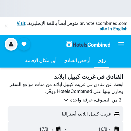
ar.hotelscombined.com
متوفر أيضاً باللغة الإنجليزية.
Visit
site in English
رؤى
أرخص الفنادق
أين مكان الإقامة
الفنادق في غريت كيبيل ايلاند
ابحث عن فنادق في غريت كيبيل ايلاند من مئات مواقع السفر
وقارن بينها على HotelsCombined ووفّر.
2 من الضيوف، غرفة واحدة
غريت كيبيل ايلاند، أستراليا
ح 16/8
-
ن 17/8