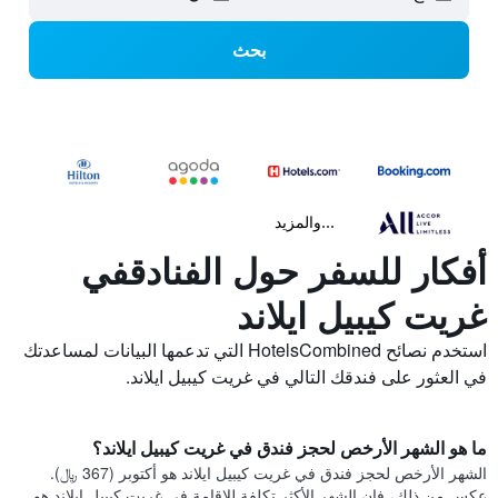
بحث
...والمزيد
أفكار للسفر حول الفنادقفي
غريت كيبيل ايلاند
استخدم نصائح HotelsCombined التي تدعمها البيانات لمساعدتك
في العثور على فندقك التالي في غريت كيبيل ايلاند.
ما هو الشهر الأرخص لحجز فندق في غريت كيبيل ايلاند؟
الشهر الأرخص لحجز فندق في غريت كيبيل ايلاند هو أكتوبر (367 ﷼).
عكس من ذلك، فإن الشهر الأكثر تكلفة للإقامة في غريت كيبيل ايلاند هو