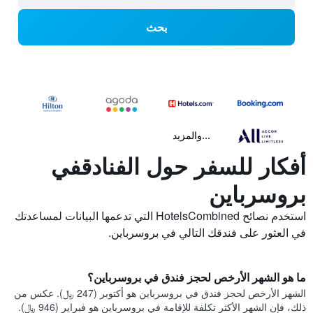
بحث
...والمزيد
أفكار للسفر حول الفنادقفي
بروسرباين
استخدم نصائح HotelsCombined التي تدعمها البيانات لمساعدتك
في العثور على فندقك التالي في بروسرباين.
ما هو الشهر الأرخص لحجز فندق في بروسرباين؟
الشهر الأرخص لحجز فندق في بروسرباين هو أكتوبر (247 ﷼). عكس من
ذلك، فإن الشهر الأكثر تكلفة للإقامة في بروسرباين هو فبراير (946 ﷼).