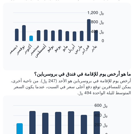
1,200 ﷼
Bar
Chart
800 ﷼
graphic.
chart
with
400 ﷼
12
bars.
0
فبراير
مايو
أغسطس
نوفمبر
يناير
أبريل
يوليو
أكتوبر
مارس
يونيو
سبتمبر
ديسمبر
يعرض
المخطط
End
of
التالي
interactive
متوسط
chart
سعر
ما هو أرخص يوم للإقامة في فندق في بروسرباين؟
غرفة
أرخص يوم للإقامة في بروسرباين هو الأحد (247 ﷼). من ناحية أخرى،
كل
يمكن للمسافرين توقع دفع أعلى سعر في السبت، عندما يكون السعر
شهر
المتوسط لليلة الواحدة 494 ﷼.
يتضمن
المخطط
600 ﷼
1
Bar
محور
Chart
400 ﷼
graphic.
chart
X
with
الذي
200 ﷼
7
يعرض
bars.