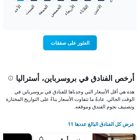
0
الشهور.
الاثنين
الثلاثاء
الأربعاء
الخميس
الجمعة
السبت
الأحد
يتضمن
يعرض
المخطط
المخطط
End
التالي
of
التالي
interactive
1
متوسط
chart
محور
سعر
Y
غرفة
العثور على صفقات
الذي
كل
يعرض
يوم
متوسط
في
سعر
الأسبوع
غرفة
يتضمن
المخطط
أرخص الفنادق في بروسرباين، أستراليا
1
محور
هذه هي أقل الأسعار التي وجدناها للفنادق في بروسرباين في
X
الذي
الوقت الحالي. عادةً ما تتفاوت الأسعار بناءً على التواريخ المختارة
يعرض
وتصنيف نجوم الفندق وموقعه.
أيام
الأسبوع.
يتضمن
عرض كل الفنادق البالغ عددها 11
المخطط
التالي
برينس أوف ويلز هوتل
1