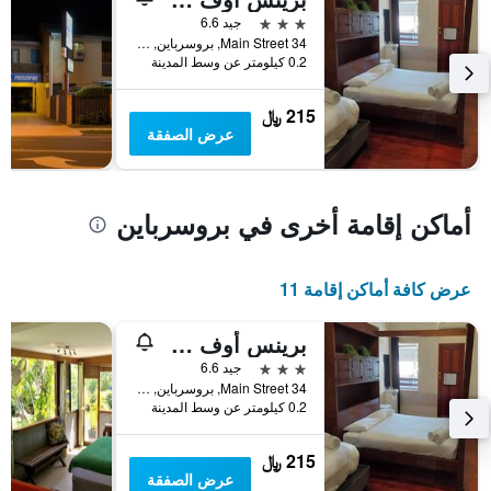
محور
3 نجوم
جيد 6.6
Y
34 Main Street, بروسرباين, QLD, أستراليا
الذي
0.2 كيلومتر عن وسط المدينة
يعرض
متوسط
215 ﷼
سعر
عرض الصفقة
غرفة
أماكن إقامة أخرى في بروسرباين
عرض كافة أماكن إقامة 11
برينس أوف ويلز هوتل
3 نجوم
جيد 6.6
34 Main Street, بروسرباين, QLD, أستراليا
0.2 كيلومتر عن وسط المدينة
215 ﷼
عرض الصفقة