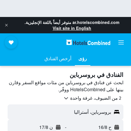
ar.hotelscombined.com
متوفر أيضاً باللغة الإنجليزية.
Visit site in English
رؤى
أرخص الفنادق
الفنادق في بروسرباين
ابحث عن فنادق في بروسرباين من مئات مواقع السفر وقارن
بينها على HotelsCombined ووفّر.
2 من الضيوف، غرفة واحدة
بروسرباين، أستراليا
ح 16/8
-
ن 17/8