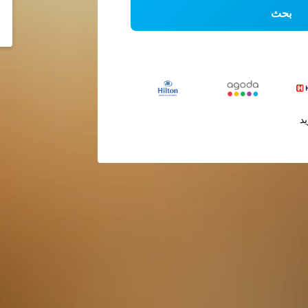
بحث
يد