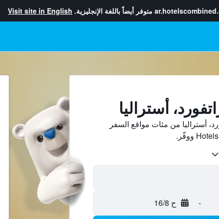
ar.hotelscombined
متوفر أيضاً باللغة الإنجليزية.
Visit site in English
فورد، أستراليا
د، أستراليا من مئات مواقع السفر
-
ح 16/8