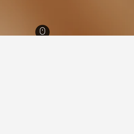
د
23,023
ستراتفورد
7
في ستراتفورد, كوينزلاند
فيها عند زيارة كوينزلاند؟