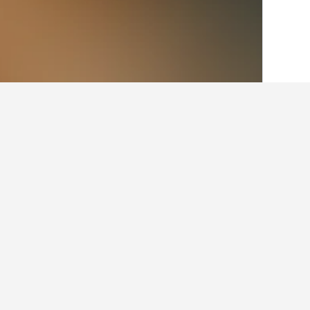
الصفحة الرئيسية
أستراليا
108,581
كوينزلان
حقائق حول الإقامة 
ما أفضل الفنادق في ستراتفورد؟
يعتبر Nolan garden house in whitfield بدرجة تقييم 8.9/10 من أصل 46 من تقييمات المستخدمين خياراً شائعاً وذو تصنيف عالي في ستراتفورد
ما هي المدن الأخرى التي يمكنك الإقامة 