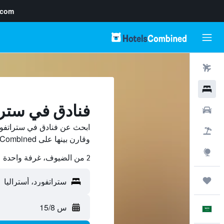
.com
رحلات طيران
فنادق
فنادق في سترات
سيارات
ابحث عن فنادق في ستراتفور
حزم العروض
وقارن بينها على HotelsCombined ووفّر.
استكشاف
2 من الضيوف، غرفة واحدة
رحلات
س 15/8
العَرَبِيَّة