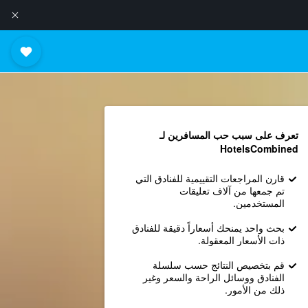
تعرف على سبب حب المسافرين لـ
HotelsCombined
قارن المراجعات التقييمية للفنادق التي
تم جمعها من آلاف تعليقات
المستخدمين.
بحث واحد يمنحك أسعاراً دقيقة للفنادق
ذات الأسعار المعقولة.
قم بتخصيص النتائج حسب سلسلة
الفنادق ووسائل الراحة والسعر وغير
ذلك من الأمور.