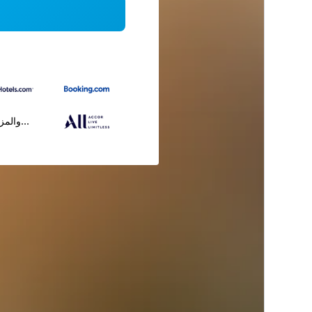
...والمز