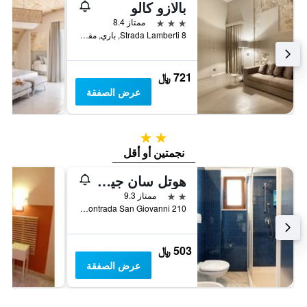
بالازو كالو
3 نجوم
ممتاز 8.4
Strada Lamberti 8, باري, مقاطعة باري, إيطاليا
721 ﷼
عرض الصفقة
2 نجمتين
نجمتين أو أقل
هوتل سان جيوفاني
2 نجمتين
ممتاز 9.3
Contrada San Giovanni 210, بوليغنانو ا مار, مقاطعة باري, إيطاليا
503 ﷼
عرض الصفقة