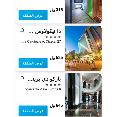
316 ﷼
عرض الصفقة
ذا نيكولاوس هوتل
4 نجوم
Via Cardinale A. Ciasca, 27, باري, مقاطعة باري, إيطاليا
525 ﷼
عرض الصفقة
باركو دي برينسيبي هوتل كونجرس آند سبا
4 نجوم
Via Vito Vasile, prolungamento Viale Europa 6, باري, مقاطعة باري, إيطاليا
645 ﷼
عرض الصفقة