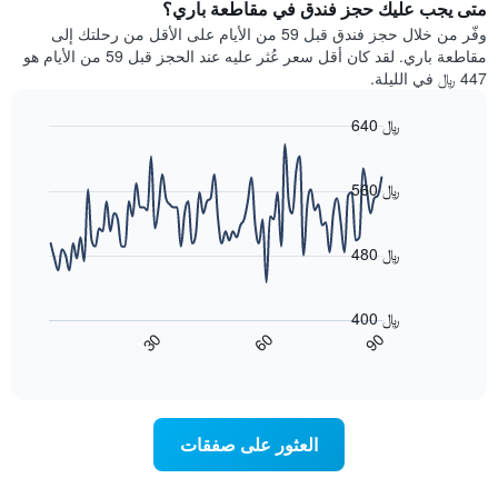
سعر
متى يجب عليك حجز فندق في مقاطعة باري؟
Y
غرفة
وفّر من خلال حجز فندق قبل 59 من الأيام على الأقل من رحلتك إلى
الذي
كل
مقاطعة باري. لقد كان أقل سعر عُثر عليه عند الحجز قبل 59 من الأيام هو
يعرض
يوم
447 ﷼ في الليلة.
متوسط
في
سعر
الأسبوع
640 ﷼
غرفة
يتضمن
Line
المخطط
Chart
graphic.
chart
1
with
560 ﷼
محور
90
X
data
الذي
points.
480 ﷼
يعرض
أيام
يعرض
الأسبوع.
المخطط
400 ﷼
يتضمن
التالي
90
30
60
المخطط
كيفية
End
of
التالي
تغير
interactive
1
سعر
chart
محور
غرفة
Y
عند
العثور على صفقات
الذي
اقتراب
يعرض
تاريخ
متوسط
الإقامة