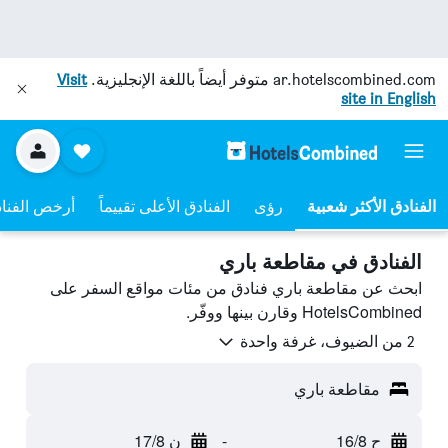
ar.hotelscombined.com
متوفر أيضاً باللغة الإنجليزية.
Visit
site in English
رؤى
الفنادق الأعلى تقييماً
أرخص الفنا
الفنادق في مقاطعة باري
ابحث عن مقاطعة باري فنادق من مئات مواقع السفر على
HotelsCombined وقارن بينها ووفّر.
2 من الضيوف، غرفة واحدة
مقاطعة باري
ح 16/8
-
ن 17/8