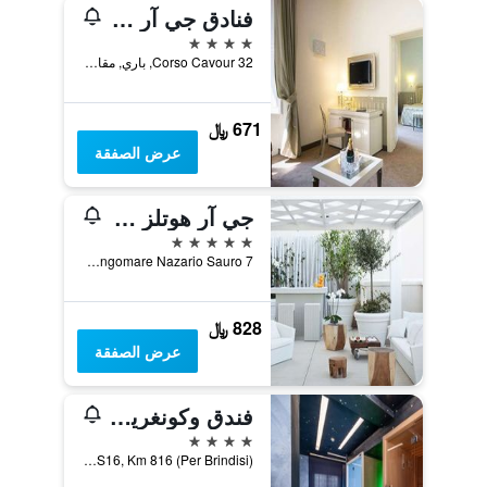
فنادق جي آر - أوريانتي باري
4 نجوم
Corso Cavour 32, باري, مقاطعة باري, إيطاليا
671 ﷼
عرض الصفقة
جي آر هوتلز - باري جراندي ألبيرجو ديلي ناتسيوني
5 نجوم
Lungomare Nazario Sauro 7, باري, مقاطعة باري, إيطاليا
828 ﷼
عرض الصفقة
فندق وكونغريسي باريون
4 نجوم
SS16, Km 816 (Per Brindisi), باري, مقاطعة باري, إيطاليا