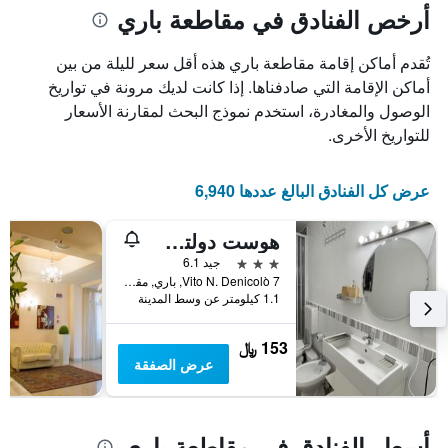
أرخص الفنادق في مقاطعة باري
تُقدم أماكن إقامة مقاطعة باري هذه أقل سعر لليلة من بين
أماكن الإقامة التي صادفناها. إذا كانت لديك مرونة في تواريخ
الوصول والمغادرة، استخدم نموذج البحث لمقارنة الأسعار
للتواريخ الأخرى.
عرض كل الفنادق البالغ عددها 6,940
هوست دولتشي ريزفيجلي
3 نجوم
جيد 6.1
Vito N. Denicolò 7, باري, مقاطعة باري, إيطاليا
1.1 كيلومتر عن وسط المدينة
153 ﷼
عرض الصفقة
أسعار الفنادق في مقاطعة باري