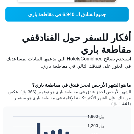
جميع الفنادق الـ 6,940 في مقاطعة باري
أفكار للسفر حول الفنادقفي
مقاطعة باري
استخدم نصائح HotelsCombined التي تدعمها البيانات لمساعدتك
في العثور على فندقك التالي في مقاطعة باري.
ما هو الشهر الأرخص لحجز فندق في مقاطعة باري؟
الشهر الأرخص لحجز فندق في مقاطعة باري هو نوفمبر (366 ﷼). عكس
من ذلك، فإن الشهر الأكثر تكلفة للإقامة في مقاطعة باري هو سبتمبر
(1,441 ﷼).
1,800 ﷼
Bar
Chart
1,200 ﷼
graphic.
chart
with