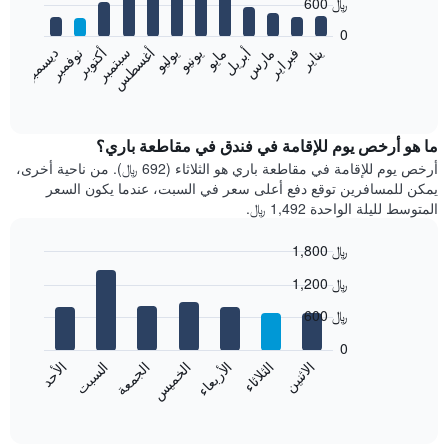
600 ﷼
12
bars.
0
فبراير
مايو
أغسطس
نوفمبر
يناير
أبريل
يوليو
أكتوبر
مارس
يونيو
سبتمبر
ديسمبر
يعرض
المخطط
End
of
التالي
interactive
متوسط
chart
سعر
ما هو أرخص يوم للإقامة في فندق في مقاطعة باري؟
غرفة
أرخص يوم للإقامة في مقاطعة باري هو الثلاثاء (692 ﷼). من ناحية أخرى،
كل
يمكن للمسافرين توقع دفع أعلى سعر في السبت، عندما يكون السعر
شهر
المتوسط لليلة الواحدة 1,492 ﷼.
يتضمن
المخطط
1,800 ﷼
1
Bar
محور
Chart
1,200 ﷼
graphic.
chart
X
with
الذي
600 ﷼
7
يعرض
bars.
0
الشهور.
الاثنين
الخميس
الأحد
الأربعاء
السبت
الثلاثاء
الجمعة
يتضمن
يعرض
المخطط
المخطط
End
التالي
of
التالي
interactive
1
متوسط
chart
محور