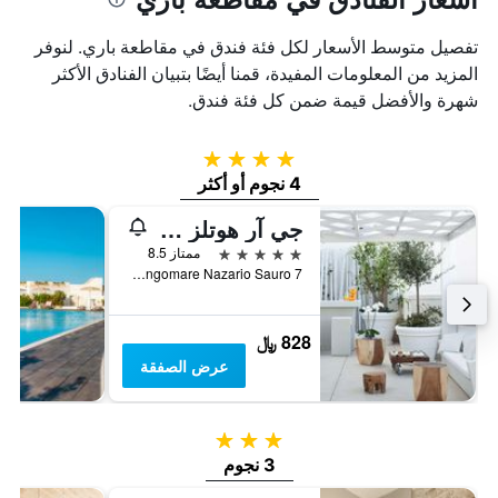
تفصيل متوسط الأسعار لكل فئة فندق في مقاطعة باري. لنوفر
المزيد من المعلومات المفيدة، قمنا أيضًا بتبيان الفنادق الأكثر
شهرة والأفضل قيمة ضمن كل فئة فندق.
4 نجوم
4 نجوم أو أكثر
جي آر هوتلز - باري جراندي ألبيرجو ديلي ناتسيوني
5 نجوم
ممتاز 8.5
Lungomare Nazario Sauro 7, باري, مقاطعة باري, إيطاليا
828 ﷼
عرض الصفقة
3 نجوم
3 نجوم