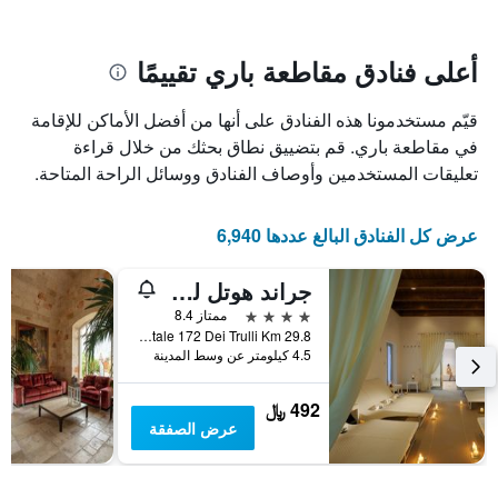
سعر
يتضمن
غرفة
المخطط
1
أعلى فنادق مقاطعة باري تقييمًا
محور
X
قيّم مستخدمونا هذه الفنادق على أنها من أفضل الأماكن للإقامة
الذي
يعرض
في مقاطعة باري. قم بتضييق نطاق بحثك من خلال قراءة
عدد
تعليقات المستخدمين وأوصاف الفنادق ووسائل الراحة المتاحة.
الأيام
قبل
الإقامة
عرض كل الفنادق البالغ عددها 6,940
يتضمن
المخطط
جراند هوتل لو شيوسا دي شيرتي
التالي
1
4 نجوم
ممتاز 8.4
محور
Strada Statale 172 Dei Trulli Km 29.8, البروبيلو, مقاطعة باري, إيطاليا
Y
4.5 كيلومتر عن وسط المدينة
الذي
يعرض
492 ﷼
متوسط
عرض الصفقة
سعر
غرفة