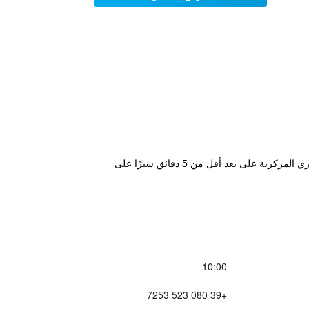
يقع Hotel Pensione Romeo في باري، ويوفر غرف على الطراز الكلاسيكي مع خدمة الواي فاي مجانًا. تقع محطة قطار باري المركزية على بعد أقل من 5 دقائق سيرًا على
10:00
+39 080 523 7253