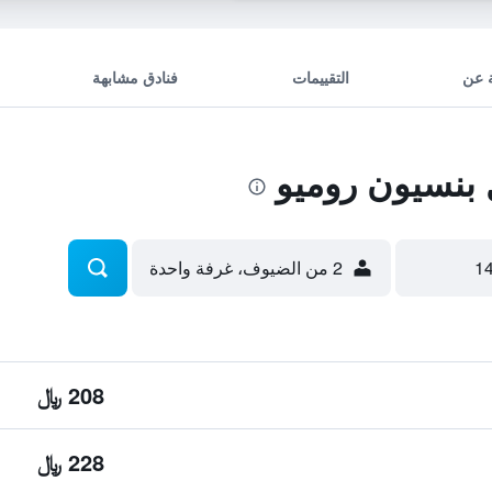
 عن
التقييمات
فنادق مشابهة
بنسيون روميو
2 من الضيوف، غرفة واحدة
208 ﷼
228 ﷼