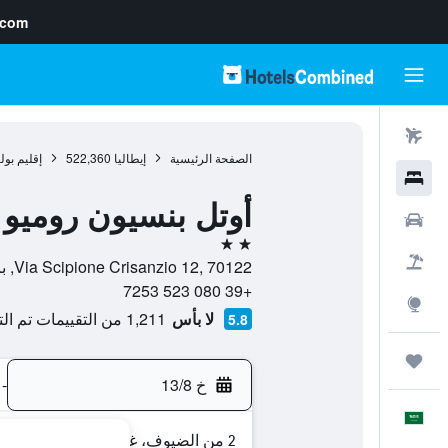
.com
رحلات طيران
الصفحة الرئيسية
إيطاليا
522,360
إقليم بولي
فنادق
أوتل بنسيون روميو
سيارات
2 نجمتين
حزم العروض
Via Scipione Crisanzio 12, 70122, باري, مقاطعة باري, إيطاليا
+39 080 523 7253
استكشاف
لا بأس
1,211 من التقييمات تم التحقق منها
5.8
رحلات
خ 13/8
-
العَرَبِيَّة
2 من الضيوف، غرفة واحدة