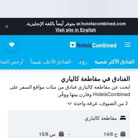
ar.hotelscombined.com
متوفر أيضاً باللغة الإنجليزية.
Visit site in English
رؤى
الفنادق الأعلى تقييماً
أرخص الفنا
الفنادق في مقاطعة كالياري
ابحث عن مقاطعة كالياري فنادق من مئات مواقع السفر على
HotelsCombined وقارن بينها ووفّر.
2 من الضيوف، غرفة واحدة
مقاطعة كالياري
ج 14/8
-
س 15/8