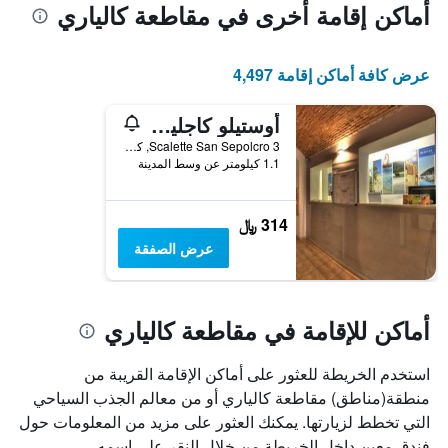
أماكن إقامة أخرى في مقاطعة كالياري
عرض كافة أماكن إقامة 4,497
أوستيلو كاجلياري
Scalette San Sepolcro 3, كاغلياري, سردينيا, إيطاليا
1.1 كيلومتر عن وسط المدينة
314 ﷼
عرض الصفقة
أماكن للإقامة في مقاطعة كالياري
استخدم الخريطة للعثور على أماكن الإقامة القريبة من
منطقة(مناطق) مقاطعة كالياري أو من معالم الجذب السياحي
التي تخطط لزيارتها. يمكنك العثور على مزيد من المعلومات حول
فندق معين داخل الخريطة من خلال النقر على اسمه.