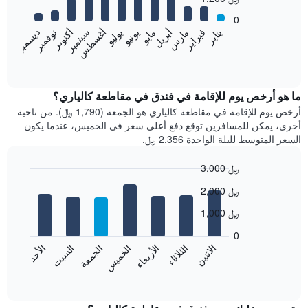
12
bars.
0
فبراير
مايو
أغسطس
نوفمبر
يناير
أبريل
يوليو
أكتوبر
مارس
يونيو
سبتمبر
ديسمبر
يعرض
المخطط
End
of
التالي
interactive
متوسط
chart
سعر
ما هو أرخص يوم للإقامة في فندق في مقاطعة كالياري؟
غرفة
أرخص يوم للإقامة في مقاطعة كالياري هو الجمعة (1,790 ﷼). من ناحية
كل
أخرى، يمكن للمسافرين توقع دفع أعلى سعر في الخميس، عندما يكون
شهر
السعر المتوسط لليلة الواحدة 2,356 ﷼.
يتضمن
المخطط
3,000 ﷼
1
Bar
محور
Chart
2,000 ﷼
graphic.
chart
X
with
الذي
1,000 ﷼
7
يعرض
bars.
0
الشهور.
الاثنين
الخميس
الأحد
الأربعاء
السبت
الثلاثاء
الجمعة
يتضمن
يعرض
المخطط
المخطط
End
التالي
of
التالي
interactive
1
متوسط
chart
محور
سعر