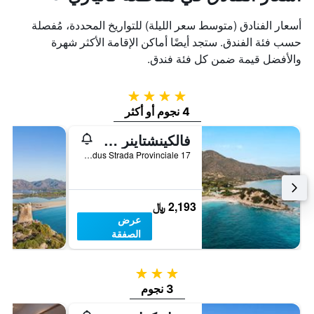
أسعار الفنادق (متوسط سعر الليلة) للتواريخ المحددة، مُفصلة
حسب فئة الفندق. ستجد أيضًا أماكن الإقامة الأكثر شهرة
والأفضل قيمة ضمن كل فئة فندق.
4 نجوم
4 نجوم أو أكثر
فالكينشتاينر ريزورت كابو بوي
Loc.Piscadeddus Strada Provinciale 17, فيلاسيميوس, سردينيا, إيطاليا
2,193 ﷼
عرض
الصفقة
3 نجوم
3 نجوم