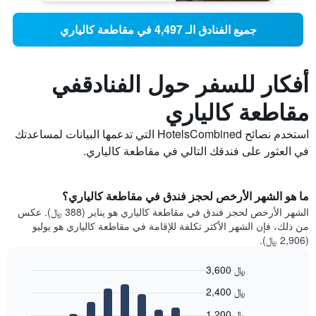
جميع الفنادق الـ 4,497 في مقاطعة كالياري
أفكار للسفر حول الفنادقفي
مقاطعة كالياري
استخدم نصائح HotelsCombined التي تدعمها البيانات لمساعدتك
في العثور على فندقك التالي في مقاطعة كالياري.
ما هو الشهر الأرخص لحجز فندق في مقاطعة كالياري؟
الشهر الأرخص لحجز فندق في مقاطعة كالياري هو يناير (388 ﷼). عكس
من ذلك، فإن الشهر الأكثر تكلفة للإقامة في مقاطعة كالياري هو يوليو
(2,906 ﷼).
3,600 ﷼
Bar
Chart
2,400 ﷼
graphic.
chart
with
1,200 ﷼