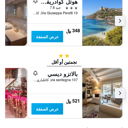
هوتل كوادريفوليو
3 نجوم
جيد 7.6
Via Giuseppe Peretti 10, كاغلياري, سردينيا, إيطاليا
348 ﷼
عرض الصفقة
2 نجمتين
نجمتين أو أقل
بالاتزو ديسي
via sardegna 107, كاغلياري, سردينيا, إيطاليا
521 ﷼
عرض الصفقة