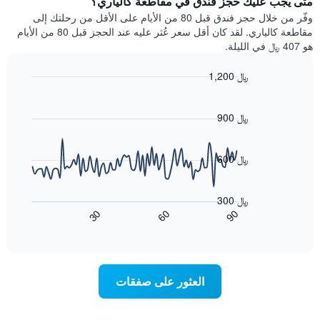
متى يجب عليك حجز فندق في مقاطعة كالياري؟
Y
غرفة
وفّر من خلال حجز فندق قبل 80 من الأيام على الأقل من رحلتك إلى
الذي
كل
مقاطعة كالياري. لقد كان أقل سعر عُثر عليه عند الحجز قبل 80 من الأيام
يعرض
يوم
هو 407 ﷼ في الليلة.
متوسط
في
سعر
الأسبوع
1,200 ﷼
غرفة
يتضمن
Line
المخطط
Chart
graphic.
chart
1
with
900 ﷼
محور
90
X
data
الذي
points.
600 ﷼
يعرض
أيام
يعرض
الأسبوع.
المخطط
300 ﷼
يتضمن
التالي
60
90
30
المخطط
كيفية
End
of
التالي
تغير
interactive
1
سعر
chart
محور
غرفة
Y
عند
العثور على صفقات
الذي
اقتراب
يعرض
تاريخ
متوسط
الإقامة