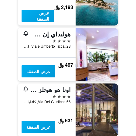
2,193 ﷼
عرض
الصفقة
هوليداي إن ك جلياياي ماي آيتش جي
4 نجوم
Viale Umberto Ticca, 23, كاغلياري, سردينيا, إيطاليا
497 ﷼
عرض الصفقة
اونا هو هوتلز تي هوتل كاجلياري
4 نجوم
Via Dei Giudicati 66, كاغلياري, سردينيا, إيطاليا
631 ﷼
عرض الصفقة