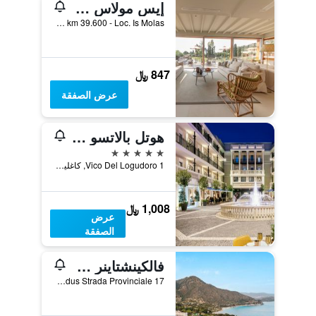
إيس مولاس ريزورت
S.S. 195 km 39.600 - Loc. Is Molas, بولا (سردينيا), سردينيا, إيطاليا
847 ﷼
عرض الصفقة
هوتل بالاتسو دوليو
5 نجوم
Vico Del Logudoro 1, كاغلياري, سردينيا, إيطاليا
1,008 ﷼
عرض
الصفقة
فالكينشتاينر ريزورت كابو بوي
Loc.Piscadeddus Strada Provinciale 17, فيلاسيميوس, سردينيا, إيطاليا