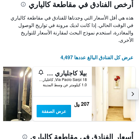
أرخص الفنادق في مقاطعة كالياري
هذه هي أقل الأسعار التي وجدناها للفنادق في مقاطعة كالياري
في الوقت الحالي. إذا كانت لديك مرونة في تواريخ الوصول
والمغادرة، استخدم نموذج البحث لمقارنة الأسعار للتواريخ
الأخرى.
عرض كل الفنادق البالغ عددها 4,497
بيلا كاجلياري بي آند بي
Via Paolo Sarpi 18, كاغلياري, سردينيا, إيطاليا
1.0 كيلومتر عن وسط المدينة
207 ﷼
عرض الصفقة
أسعار الفنادق في مقاطعة كالياري