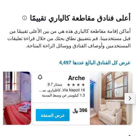
سعر
يتضمن
غرفة
المخطط
1
أعلى فنادق مقاطعة كالياري تقييمًا
محور
X
أماكن إقامة مقاطعة كالياري هذه هي من بين الأعلى تقييمًا من
الذي
يعرض
قبل مستخدمينا. قم بتضييق نطاق بحثك من خلال قراءة تعليقات
عدد
المستخدمين وأوصاف الفنادق ووسائل الراحة المتاحة.
الأيام
قبل
الإقامة
عرض كل الفنادق البالغ عددها 4,497
يتضمن
المخطط
Arche
التالي
1
4 نجوم
ممتاز 9.7
محور
Via Napoli 16, كاغلياري, سردينيا, إيطاليا
Y
1.3 كيلومتر عن وسط المدينة
الذي
يعرض
396 ﷼
متوسط
عرض الصفقة
سعر
غرفة