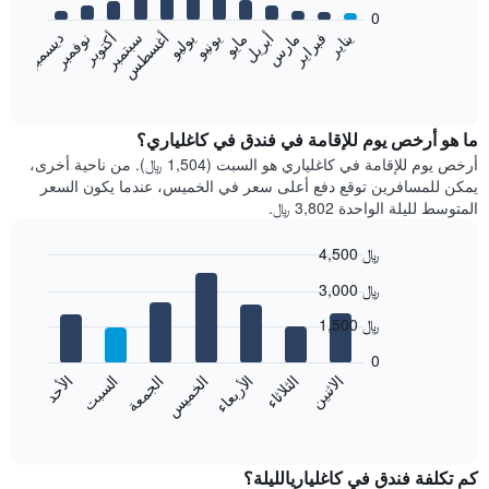
bars.
0
فبراير
مايو
أغسطس
نوفمبر
يناير
أبريل
يوليو
أكتوبر
مارس
يونيو
سبتمبر
ديسمبر
يعرض
المخطط
End
of
التالي
interactive
متوسط
chart
سعر
ما هو أرخص يوم للإقامة في فندق في كاغلياري؟
غرفة
أرخص يوم للإقامة في كاغلياري هو السبت (1,504 ﷼). من ناحية أخرى،
كل
يمكن للمسافرين توقع دفع أعلى سعر في الخميس، عندما يكون السعر
شهر
المتوسط لليلة الواحدة 3,802 ﷼.
يتضمن
المخطط
4,500 ﷼
1
Bar
محور
Chart
3,000 ﷼
graphic.
chart
X
with
الذي
1,500 ﷼
7
يعرض
bars.
0
الشهور.
الاثنين
الخميس
الأحد
الأربعاء
السبت
الثلاثاء
الجمعة
يتضمن
يعرض
المخطط
المخطط
End
التالي
of
التالي
interactive
1
متوسط
chart
محور
سعر
كم تكلفة فندق في كاغلياريالليلة؟
Y