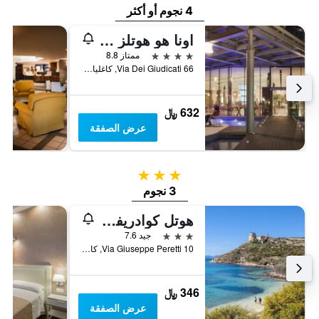
4 نجوم أو أكثر
اونا هو هوتلز تي هوتل كاجلياري
4 نجوم
ممتاز 8.8
Via Dei Giudicati 66, كاغلياري, سردينيا, إيطاليا
632 ﷼
عرض الصفقة
3 نجوم
3 نجوم
هوتل كوادريفوليو
3 نجوم
جيد 7.6
Via Giuseppe Peretti 10, كاغلياري, سردينيا, إيطاليا
346 ﷼
عرض الصفقة