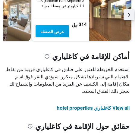
Scalette San Sepolcro 3, كاغلياري, سردينيا, إيطاليا
1.1 كيلومتر عن وسط المدينة
314 ﷼
عرض الصفقة
أماكن للإقامة في كاغلياري
استخدم الخريطة للعثور على فنادق في كاغلياري قريبة من نقاط
الاهتمام التي سترتادها بشكل متكرر. سيؤدي النقر فوق اسم
مكان إقامة إلى الكشف عن المزيد من المعلومات والسماح لك
بحجز ذلك الفندق المحدد.
View all كاغلياري hotel properties
حقائق حول الإقامة في كاغلياري