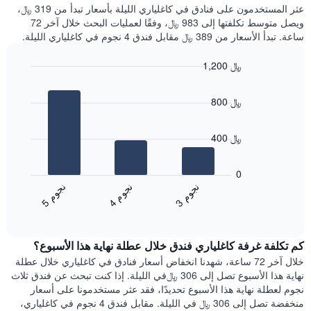
غرفة
عثر المستخدمون على فنادق في كاغلياري الليلة بأسعار تبدأ من 319 ﷼،
الذي
كل
ويصل متوسط تكلفتها إلى 983 ﷼، وفقًا لعمليات البحث خلال آخر 72
يعرض
يوم
ساعة. تبدأ الأسعار من 389 ﷼ مقابل فندق 4 نجوم في كاغلياري الليلة.
متوسط
في
سعر
الأسبوع
1,200 ﷼
غرفة
يتضمن
Bar
المخطط
Chart
graphic.
chart
1
800 ﷼
with
محور
3
X
bars.
الذي
400 ﷼
يعرض
يعرض
أيام
المخطط
0
الأسبوع.
التالي
ن
م
ن
م
ن
م
يتضمن
متوسط
4
ج
و
3
ج
و
5
ج
و
المخطط
End
سعر
of
التالي
الغرفة
interactive
1
هذه
chart
محور
كم تكلفة غرفة كاغلياري فندق خلال عطلة نهاية هذا الأسبوع؟
الليلة
Y
الذي
خلال آخر 72 ساعة، شهدنا انخفاض أسعار فنادق في كاغلياري خلال عطلة
الذي
عُثر
نهاية هذا الأسبوع تصل إلى 306 ﷼في الليلة. إذا كنت تبحث عن فندق ثلاث
يعرض
عليه
نجوم لعطلة نهاية هذا الأسبوع تحديدًا، فقد عثر مستخدمونا على أسعار
متوسط
خلال
منخفضة تصل إلى 306 ﷼ في الليلة. مقابل فندق 4 نجوم في كاغلياري،
سعر