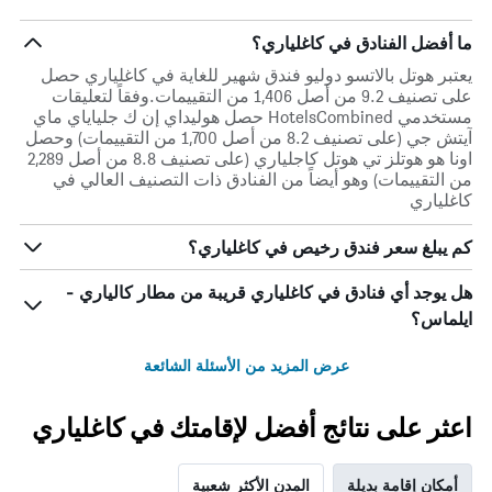
ما أفضل الفنادق في كاغلياري؟
يعتبر هوتل بالاتسو دوليو فندق شهير للغاية في كاغلياري حصل
على تصنيف 9.2 من أصل 1,406 من التقييمات.وفقاً لتعليقات
مستخدمي HotelsCombined حصل هوليداي إن ك جلياياي ماي
آيتش جي (على تصنيف 8.2 من أصل 1,700 من التقييمات) وحصل
اونا هو هوتلز تي هوتل كاجلياري (على تصنيف 8.8 من أصل 2,289
من التقييمات) وهو أيضاً من الفنادق ذات التصنيف العالي في
كاغلياري
كم يبلغ سعر فندق رخيص في كاغلياري؟
هل يوجد أي فنادق في كاغلياري قريبة من مطار كالياري -
ايلماس؟
عرض المزيد من الأسئلة الشائعة
اعثر على نتائج أفضل لإقامتك في كاغلياري
أمكان إقامة بديلة
المدن الأكثر شعبية