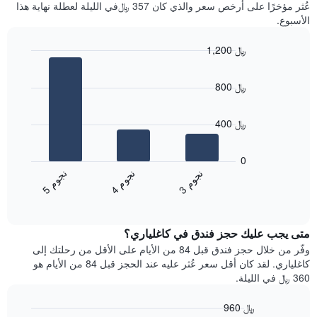
آخر
عُثر مؤخرًا على أرخص سعر والذي كان 357 ﷼في الليلة لعطلة نهاية هذا
غرفة
3
الأسبوع.
أيام
مع
1,200 ﷼
التصنيف
Bar
حسب
Chart
graphic.
chart
النجوم
800 ﷼
with
يتضمن
3
المخطط
bars.
1
400 ﷼
محور
يعرض
X
المخطط
0
التي
التالي
ن
م
ن
م
ن
م
تعرض
متوسط
4
ج
و
3
ج
و
5
ج
و
فئات
End
سعر
of
الفنادق
الغرفة
interactive
بالنجوم.
خلال
chart
يتضمن
متى يجب عليك حجز فندق في كاغلياري؟
عطلة
المخطط
نهاية
وفّر من خلال حجز فندق قبل 84 من الأيام على الأقل من رحلتك إلى
1
هذا
كاغلياري. لقد كان أقل سعر عُثر عليه عند الحجز قبل 84 من الأيام هو
محور
الأسبوع
360 ﷼ في الليلة.
Y
الذي
الذي
عُثر
960 ﷼
يعرض
عليه