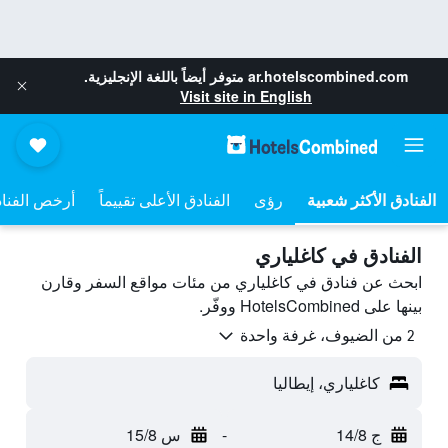
ar.hotelscombined.com
متوفر أيضاً باللغة الإنجليزية.
Visit site in English
رؤى
الفنادق الأعلى تقييماً
أرخص الفنا
الفنادق في كاغلياري
ابحث عن فنادق في كاغلياري من مئات مواقع السفر وقارن
بينها على HotelsCombined ووفّر.
2 من الضيوف، غرفة واحدة
كاغلياري، إيطاليا
ج 14/8
-
س 15/8