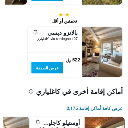
2 نجمتين
نجمتين أو أقل
بالاتزو ديسي
via sardegna 107, كاغلياري, سردينيا, إيطاليا
522 ﷼
عرض الصفقة
أماكن إقامة أخرى في كاغلياري
عرض كافة أماكن إقامة 2,175
أوستيلو كاجلياري