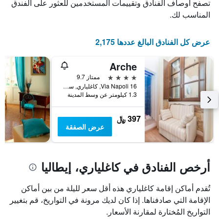
الذي
يعرض
تصفح أوصاف الفنادق وتقييمات المستخدمين للعثور على الفندق
عدد
يعرض
المناسب لك.
الأيام
متوسط
قبل
سعر
غرفة
الإقامة
عرض كل الفنادق البالغ عددها 2,175
في
يتضمن
عطلة
المخطط
Arche
نهاية
التالي
1
هذا
4 نجوم
ممتاز 9.7
محور
الأسبوع
Via Napoli 16, كاغلياري, سردينيا, إيطاليا
Y
خلال
1.3 كيلومتر عن وسط المدينة
آخر
الذي
3
يعرض
397 ﷼
أيام
متوسط
عرض الصفقة
سعر
غرفة
أرخص الفنادق في كاغلياري، إيطاليا
تُقدم أماكن إقامة كاغلياري هذه أقل سعر لليلة من بين أماكن
الإقامة التي صادفناها. إذا كان لديك مرونة في التواريخ، قم بتغيير
التواريخ المُختارة لمقارنة الأسعار.