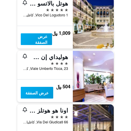
هوتل بالاتسو دوليو
5 نجوم
Vico Del Logudoro 1, كاغلياري, سردينيا, إيطاليا
1,009 ﷼
عرض
الصفقة
هوليداي إن ك جلياياي ماي آيتش جي
4 نجوم
Viale Umberto Ticca, 23, كاغلياري, سردينيا, إيطاليا
504 ﷼
عرض الصفقة
اونا هو هوتلز تي هوتل كاجلياري
4 نجوم
Via Dei Giudicati 66, كاغلياري, سردينيا, إيطاليا