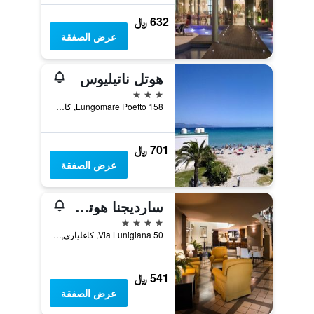
632 ﷼
عرض الصفقة
هوتل ناتيليوس
3 نجوم
Lungomare Poetto 158, كاغلياري, سردينيا, إيطاليا
701 ﷼
عرض الصفقة
سارديجنا هوتل، سويتس آند ريستورانت
4 نجوم
Via Lunigiana 50, كاغلياري, سردينيا, إيطاليا
541 ﷼
عرض الصفقة