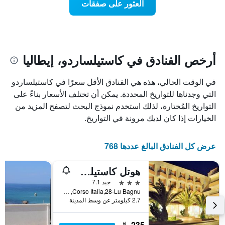
العثور على صفقات
يعرض
اقتراب
تاريخ
فئات
الإقامة
الفنادق
يتضمن
بالنجوم.
يتضمن
المخطط
1
المخطط
أرخص الفنادق في كاستيلساردو، إيطاليا
1
محور
X
محور
في الوقت الحالي، هذه هي الفنادق الأقل سعرًا في كاستيلساردو
Y
الذي
الذي
يعرض
التي وجدناها للتواريخ المحددة. يمكن أن تختلف الأسعار بناءً على
عدد
يعرض
التواريخ المُختارة، لذلك استخدم نموذج البحث لتصفح المزيد من
الأيام
متوسط
الخيارات إذا كان لديك مرونة في التواريخ.
قبل
سعر
غرفة
الإقامة
في
يتضمن
عرض كل الفنادق البالغ عددها 768
عطلة
المخطط
نهاية
التالي
هوتل كاستيلساردو دوموس بيتش
1
هذا
محور
الأسبوع
3 نجوم
جيد 7.1
Y
خلال
Corso Italia,28-Lu Bagnu, كاستيلساردو, سردينيا, إيطاليا
آخر
الذي
2.7 كيلومتر عن وسط المدينة
3
يعرض
أيام
متوسط
235 ﷼