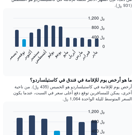
(931 ﷼).
1,200 ﷼
Bar
Chart
800 ﷼
graphic.
chart
with
400 ﷼
12
bars.
0
فبراير
مايو
أغسطس
نوفمبر
يناير
أبريل
يوليو
أكتوبر
مارس
يونيو
سبتمبر
ديسمبر
يعرض
المخطط
End
of
التالي
interactive
متوسط
chart
سعر
ما هو أرخص يوم للإقامة في فندق في كاستيلساردو؟
غرفة
أرخص يوم للإقامة في كاستيلساردو هو الخميس (435 ﷼). من ناحية
كل
أخرى، يمكن للمسافرين توقع دفع أعلى سعر في السبت، عندما يكون
شهر
السعر المتوسط لليلة الواحدة 1,064 ﷼.
يتضمن
المخطط
1,200 ﷼
1
Bar
محور
Chart
800 ﷼
graphic.
chart
X
with
الذي
400 ﷼
7