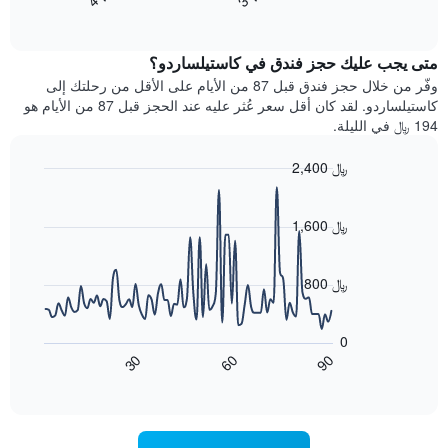
End
سعر
بالنجوم.
of
الغرفة
interactive
يتضمن
خلال
chart
المخطط
متى يجب عليك حجز فندق في كاستيلساردو؟
عطلة
1
نهاية
وفّر من خلال حجز فندق قبل 87 من الأيام على الأقل من رحلتك إلى
محور
هذا
كاستيلساردو. لقد كان أقل سعر عُثر عليه عند الحجز قبل 87 من الأيام هو
Y
الأسبوع
194 ﷼ في الليلة.
الذي
الذي
يعرض
عُثر
متوسط
2,400 ﷼
عليه
سعر
Line
Chart
خلال
الغرفة
graphic.
chart
آخر
هذه
with
1,600 ﷼
3
90
الليلة
أيام
data
الذي
points.
مع
عُثر
800 ﷼
التصنيف
عليه
حسب
يعرض
خلال
النجوم
المخطط
آخر
0
التالي
يتضمن
3
60
90
30
كيفية
المخطط
End
أيام
of
1
تغير
interactive
سعر
محور
chart
X
غرفة
عند
الذي