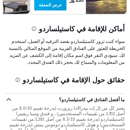
سعر
عرض الصفقة
غرفة
أماكن للإقامة في كاستيلساردو
سواء كنت تزور كاستيلساردو بقصد الترفيه أو العمل، استخدم
الخريطة للعثور على الفنادق القريبة من الموقع المثالي بالنسبة
لك. سيؤدي النقر فوق اسم مكان إقامة إلى الكشف عن المزيد
من المعلومات والسماح لك بحجز ذلك الفندق المحدد.
حقائق حول الإقامة في كاستيلساردو
ما أفضل الفنادق في كاستيلساردو؟
يعتبر كل من إل إت بيدرالادا ريزورت (بدرجة تقييم 8.0/10 من
أصل 1,702 من تقييمات المستخدمين) ، و فندق وسبا ريفييرا
كاستيلساردو (بدرجة تقييم 8.3/10 من أصل 1,291 من تقييمات
المستخدمين) و هوتل كاستيلساردو دوموس بيتش (بدرجة تقييم