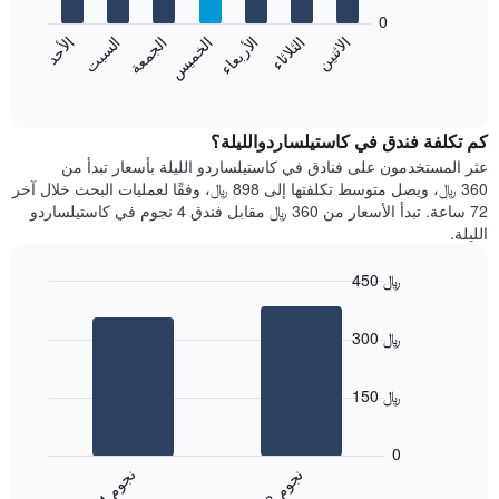
يعرض
bars.
0
الشهور.
الاثنين
الخميس
الأحد
الأربعاء
السبت
الثلاثاء
الجمعة
يتضمن
يعرض
المخطط
المخطط
End
التالي
of
التالي
interactive
1
متوسط
chart
محور
سعر
كم تكلفة فندق في كاستيلساردوالليلة؟
Y
غرفة
عثر المستخدمون على فنادق في كاستيلساردو الليلة بأسعار تبدأ من
الذي
كل
360 ﷼، ويصل متوسط تكلفتها إلى 898 ﷼، وفقًا لعمليات البحث خلال آخر
يعرض
يوم
72 ساعة. تبدأ الأسعار من 360 ﷼ مقابل فندق 4 نجوم في كاستيلساردو
متوسط
في
الليلة.
سعر
الأسبوع
غرفة
يتضمن
450 ﷼
المخطط
Bar
1
Chart
graphic.
chart
محور
300 ﷼
with
X
2
الذي
bars.
يعرض
150 ﷼
أيام
يعرض
الأسبوع.
المخطط
0
يتضمن
التالي
ن
م
ن
م
المخطط
متوسط
3
ج
و
4
ج
و
التالي