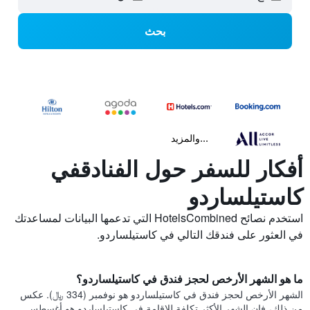
بحث
...والمزيد
أفكار للسفر حول الفنادقفي
كاستيلساردو
استخدم نصائح HotelsCombined التي تدعمها البيانات لمساعدتك
في العثور على فندقك التالي في كاستيلساردو.
ما هو الشهر الأرخص لحجز فندق في كاستيلساردو؟
الشهر الأرخص لحجز فندق في كاستيلساردو هو نوفمبر (334 ﷼). عكس
من ذلك، فإن الشهر الأكثر تكلفة للإقامة في كاستيلساردو هو أغسطس