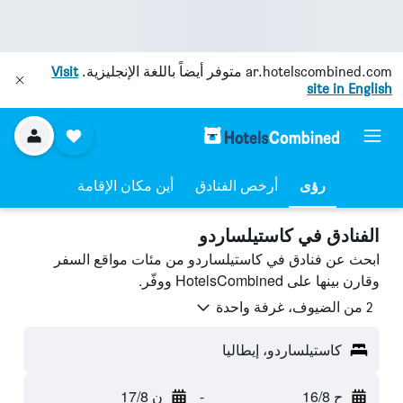
ar.hotelscombined.com
متوفر أيضاً باللغة الإنجليزية.
Visit
site in English
رؤى
أرخص الفنادق
أين مكان الإقامة
الفنادق في كاستيلساردو
ابحث عن فنادق في كاستيلساردو من مئات مواقع السفر
وقارن بينها على HotelsCombined ووفّر.
2 من الضيوف، غرفة واحدة
كاستيلساردو، إيطاليا
ح 16/8
-
ن 17/8