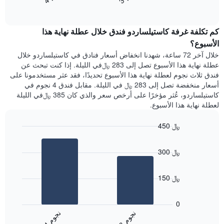
End
سعر
1
of
الغرفة
interactive
محور
هذه
chart
Y
كم تكلفة غرفة كاستيلساردو فندق خلال عطلة نهاية هذا
الليلة
الذي
الذي
الأسبوع؟
يعرض
عُثر
خلال آخر 72 ساعة، شهدنا انخفاض أسعار فنادق في كاستيلساردو خلال
متوسط
عليه
عطلة نهاية هذا الأسبوع تصل إلى 283 ﷼في الليلة. إذا كنت تبحث عن
سعر
خلال
فندق ثلاث نجوم لعطلة نهاية هذا الأسبوع تحديدًا، فقد عثر مستخدمونا على
غرفة
آخر
أسعار منخفضة تصل إلى 283 ﷼ في الليلة. مقابل فندق 4 نجوم في
3
كاستيلساردو، عُثر مؤخرًا على أرخص سعر والذي كان 385 ﷼في الليلة
أيام
لعطلة نهاية هذا الأسبوع.
مع
التصنيف
450 ﷼
حسب
النجوم
Bar
Chart
graphic.
يتضمن
chart
300 ﷼
with
المخطط
2
1
bars.
محور
150 ﷼
X
يعرض
التي
المخطط
تعرض
0
التالي
فئات
ن
م
ن
م
متوسط
الفنادق
3
ج
و
4
ج
و