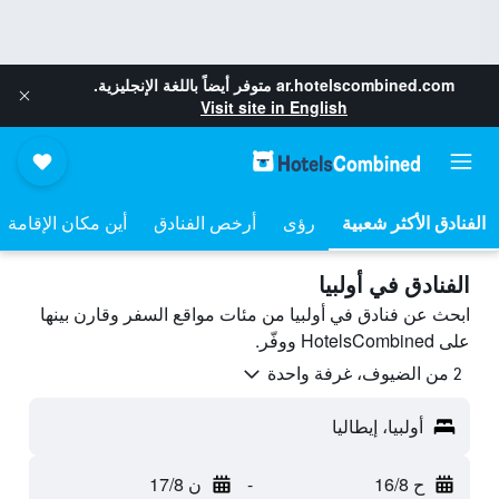
ar.hotelscombined.com
متوفر أيضاً باللغة الإنجليزية.
Visit site in English
رؤى
أرخص الفنادق
أين مكان الإقامة
الفنادق في أولبيا
ابحث عن فنادق في أولبيا من مئات مواقع السفر وقارن بينها
على HotelsCombined ووفّر.
2 من الضيوف، غرفة واحدة
أولبيا، إيطاليا
ح 16/8
-
ن 17/8