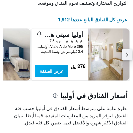
عدد
يعرض
التواريخ المختارة وتصنيف نجوم الفندق وموقعه.
الأيام
متوسط
قبل
سعر
غرفة
الإقامة
عرض كل الفنادق البالغ عددها 1,912
في
يتضمن
عطلة
المخطط
أولبيا سيتي هوتل
نهاية
التالي
1
هذا
4 نجوم
جيد 7.5
محور
الأسبوع
Viale Aldo Moro 395, أولبيا, سردينيا, إيطاليا
Y
خلال
3.4 كيلومتر عن وسط المدينة
آخر
الذي
3
يعرض
276 ﷼
أيام
متوسط
عرض الصفقة
سعر
غرفة
أسعار الفنادق في أولبيا
نظرة عامة على متوسط أسعار الفنادق في أولبيا حسب فئة
الفندق. لنوفر المزيد من المعلومات المفيدة، قمنا أيضًا بتبيان
الفنادق الأكثر شهرة والأفضل قيمة ضمن كل فئة فندق.