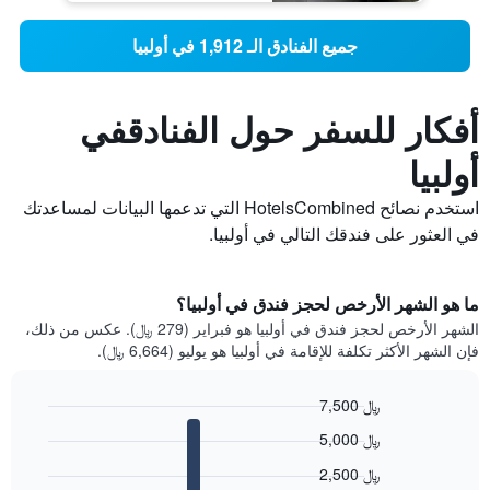
جميع الفنادق الـ 1,912 في أولبيا
أفكار للسفر حول الفنادقفي
أولبيا
استخدم نصائح HotelsCombined التي تدعمها البيانات لمساعدتك
في العثور على فندقك التالي في أولبيا.
ما هو الشهر الأرخص لحجز فندق في أولبيا؟
الشهر الأرخص لحجز فندق في أولبيا هو فبراير (279 ﷼). عكس من ذلك،
فإن الشهر الأكثر تكلفة للإقامة في أولبيا هو يوليو (6,664 ﷼).
7,500 ﷼
Bar
Chart
5,000 ﷼
graphic.
chart
with
2,500 ﷼
12