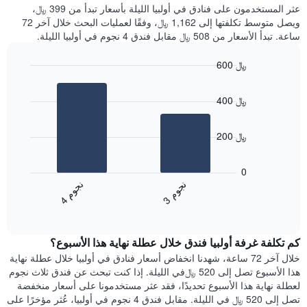
غرفة
عثر المستخدمون على فنادق في أولبيا الليلة بأسعار تبدأ من 399 ﷼،
الذي
كل
ويصل متوسط تكلفتها إلى 1,162 ﷼، وفقًا لعمليات البحث خلال آخر 72
يعرض
يوم
ساعة. تبدأ الأسعار من 508 ﷼ مقابل فندق 4 نجوم في أولبيا الليلة.
متوسط
في
سعر
الأسبوع
600 ﷼
غرفة
يتضمن
Bar
المخطط
Chart
graphic.
chart
1
400 ﷼
with
محور
2
X
bars.
الذي
200 ﷼
يعرض
يعرض
أيام
المخطط
0
الأسبوع.
التالي
ن
م
ن
م
يتضمن
متوسط
3
ج
و
4
ج
و
المخطط
End
سعر
of
التالي
الغرفة
interactive
1
هذه
chart
محور
كم تكلفة غرفة أولبيا فندق خلال عطلة نهاية هذا الأسبوع؟
الليلة
Y
الذي
خلال آخر 72 ساعة، شهدنا انخفاض أسعار فنادق في أولبيا خلال عطلة نهاية
الذي
عُثر
هذا الأسبوع تصل إلى 520 ﷼في الليلة. إذا كنت تبحث عن فندق ثلاث نجوم
يعرض
عليه
لعطلة نهاية هذا الأسبوع تحديدًا، فقد عثر مستخدمونا على أسعار منخفضة
متوسط
خلال
تصل إلى 520 ﷼ في الليلة. مقابل فندق 4 نجوم في أولبيا، عُثر مؤخرًا على
سعر