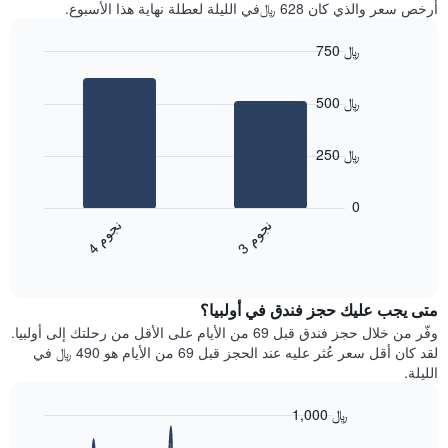
آخر
أرخص سعر والذي كان 628 ﷼في الليلة لعطلة نهاية هذا الأسبوع.
غرفة
3
أيام
750 ﷼
مع
Bar
Chart
التصنيف
graphic.
chart
حسب
500 ﷼
with
النجوم
2
يتضمن
bars.
المخطط
250 ﷼
1
يعرض
محور
المخطط
0
X
التالي
ن
م
ن
م
التي
متوسط
3
ج
و
4
ج
و
تعرض
End
سعر
of
فئات
الغرفة
interactive
الفنادق
خلال
chart
بالنجوم.
متى يجب عليك حجز فندق في أولبيا؟
عطلة
يتضمن
نهاية
وفّر من خلال حجز فندق قبل 69 من الأيام على الأقل من رحلتك إلى أولبيا.
المخطط
هذا
لقد كان أقل سعر عُثر عليه عند الحجز قبل 69 من الأيام هو 490 ﷼ في
1
الأسبوع
الليلة.
محور
الذي
Y
عُثر
1,000 ﷼
الذي
عليه
يعرض
Line
Chart
خلال