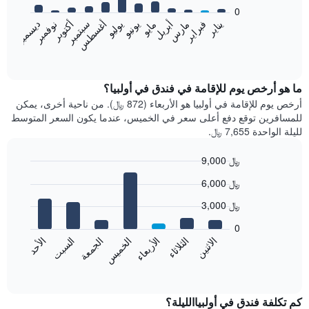
bars.
0
فبراير
مايو
أغسطس
نوفمبر
يناير
أبريل
يوليو
أكتوبر
مارس
يونيو
سبتمبر
ديسمبر
يعرض
المخطط
End
of
التالي
interactive
متوسط
chart
سعر
ما هو أرخص يوم للإقامة في فندق في أولبيا؟
غرفة
أرخص يوم للإقامة في أولبيا هو الأربعاء (872 ﷼). من ناحية أخرى، يمكن
كل
للمسافرين توقع دفع أعلى سعر في الخميس، عندما يكون السعر المتوسط
شهر
لليلة الواحدة 7,655 ﷼.
يتضمن
المخطط
9,000 ﷼
1
Bar
محور
Chart
6,000 ﷼
graphic.
chart
X
with
الذي
3,000 ﷼
7
يعرض
bars.
0
الشهور.
الاثنين
الخميس
الأحد
الأربعاء
السبت
الثلاثاء
الجمعة
يتضمن
يعرض
المخطط
المخطط
End
التالي
of
التالي
interactive
1
متوسط
chart
محور
سعر
كم تكلفة فندق في أولبياالليلة؟
Y