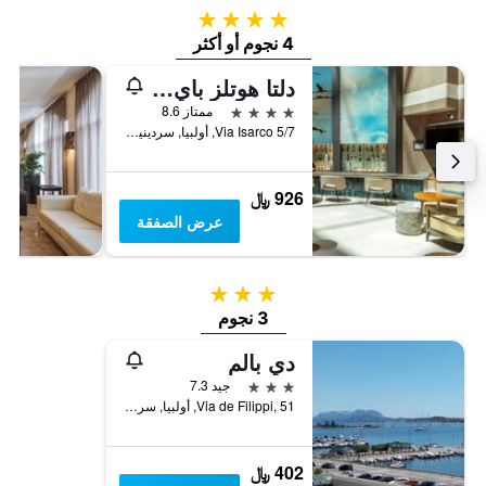
4 نجوم
4 نجوم أو أكثر
دلتا هوتلز باي ماريوت أولبيا ساردينيا
4 نجوم
ممتاز 8.6
Via Isarco 5/7, أولبيا, سردينيا, إيطاليا
926 ﷼
عرض الصفقة
3 نجوم
3 نجوم
دي بالم
3 نجوم
جيد 7.3
Via de Filippi, 51, أولبيا, سردينيا, إيطاليا
402 ﷼