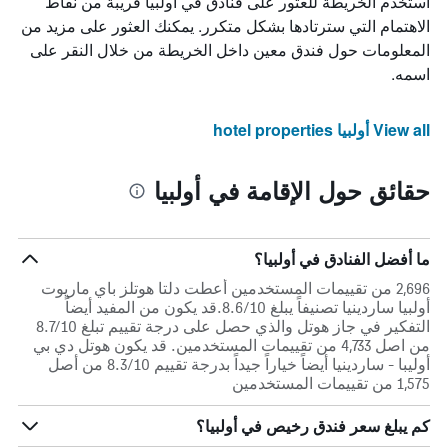
استخدم الخريطة للعثور على فنادق في أولبيا قريبة من نقاط
الاهتمام التي سترتادها بشكل متكرر. يمكنك العثور على مزيد من
المعلومات حول فندق معين داخل الخريطة من خلال النقر على
اسمه.
View all أولبيا hotel properties
حقائق حول الإقامة في أولبيا
ما أفضل الفنادق في أولبيا؟
2,696 من تقييمات المستخدمين أعطت دلتا هوتلز باي ماريوت
أولبيا ساردينيا تصنيفاً يبلغ 8.6/10.قد يكون من المفيد أيضاً
التفكير في جاز هوتل والذي حصل على درجة تقييم تبلغ 8.7/10
من اصل 4,733 من تقييمات المستخدمين. قد يكون هوتل دي بي
أوليبا - ساردينيا أيضاً خياراً جيداً بدرجة تقييم 8.3/10 من أصل
1,575 من تقييمات المستخدمين
كم يبلغ سعر فندق رخيص في أولبيا؟