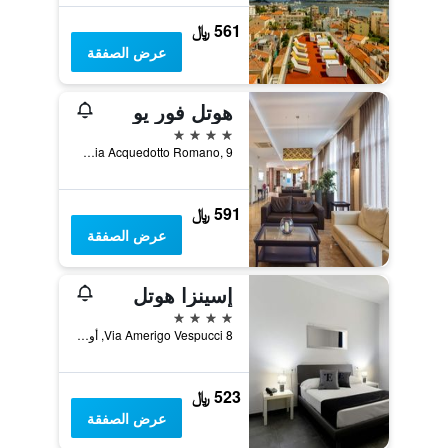
561 ﷼
عرض الصفقة
هوتل فور يو
4 نجوم
Via Acquedotto Romano, 9, أولبيا, سردينيا, إيطاليا
591 ﷼
عرض الصفقة
إسينزا هوتل
4 نجوم
Via Amerigo Vespucci 8, أولبيا, سردينيا, إيطاليا
523 ﷼
عرض الصفقة