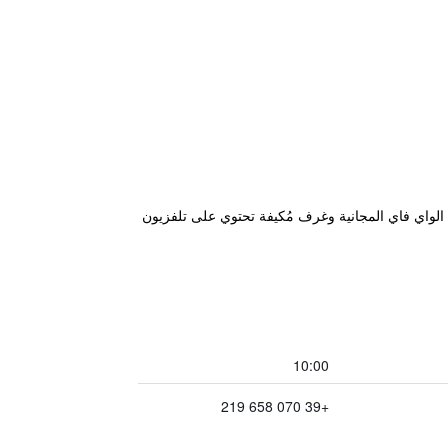
Cagl، ويبعد 800 متر من المرفأ. يوفر لضيوفه خدمة الواي فاي المجانية وغرف مُكيفة تحتوي على تلفزيون
10:00
+39 070 658 219