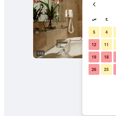
ج
س
5
4
12
11
1/13
غرفة نوم
19
18
26
25