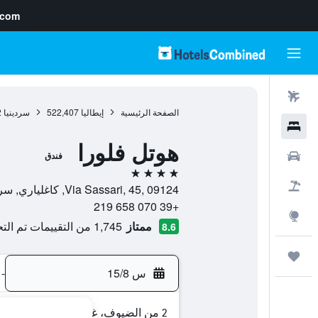
.com
رحلات طيران
الصفحة الرئيسية
إيطاليا
522,407
سردينيا
2
فنادق
هوتل فلورا
سيارات
فندق
4 نجوم
حزم العروض
Via Sassari, 45, 09124, كاغلياري, سردينيا, إيطاليا
+39 070 658 219
استكشاف
ممتاز
1,745 من التقييمات تم التحقق منها
8.6
رحلات
س 15/8
-
2 من الضيوف، غرفة واحدة