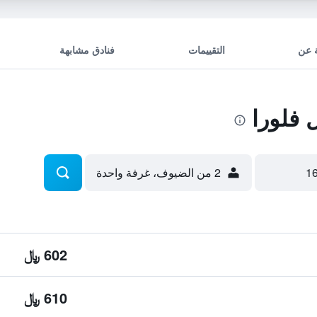
 عن
التقييمات
فنادق مشابهة
فلورا
2 من الضيوف، غرفة واحدة
602 ﷼
610 ﷼