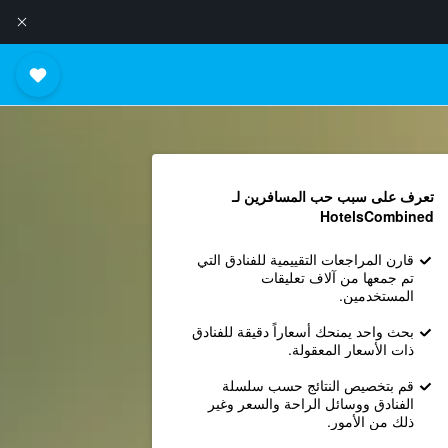
تعرف على سبب حب المسافرين لـ
HotelsCombined
قارن المراجعات التقييمية للفنادق التي
تم جمعها من آلاف تعليقات
المستخدمين.
بحث واحد يمنحك أسعاراً دقيقة للفنادق
ذات الأسعار المعقولة.
قم بتخصيص النتائج حسب سلسلة
الفنادق ووسائل الراحة والسعر وغير
ذلك من الأمور.