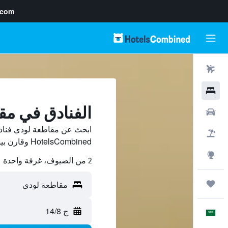
.com
رحلات طيران
فنادق
الفنادق في مق
سيارات
ابحث عن مقاطعة لودي فناد
حزم العروض
HotelsCombined وقارن بينها ووفّر.
استكشاف
2 من الضيوف، غرفة واحدة
رحلات
ج 14/8
العَرَبِيَّة