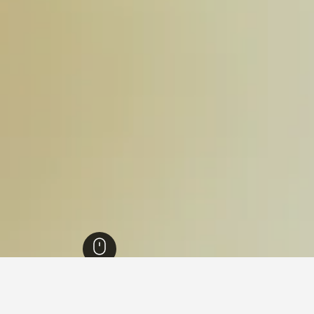
52,671
مقاطعة لودي
65