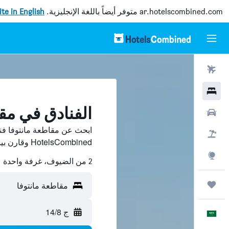
ar.hotelscombined.com
متوفر أيضاً باللغة الإنجليزية.
site in English
رحلات طيران
فنادق
الفنادق في مقا
سيارات
ابحث عن مقاطعة مانتوفا فن
حزم العروض
HotelsCombined وقارن بينها ووفّر.
استكشاف
2 من الضيوف، غرفة واحدة
رحلات
مقاطعة مانتوفا
ج 14/8
العَرَبِيَّة