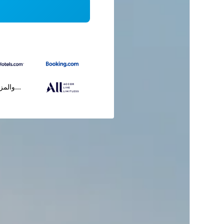
...والمز