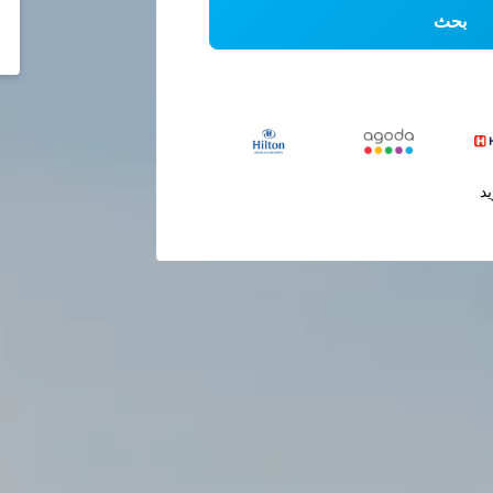
بحث
يد