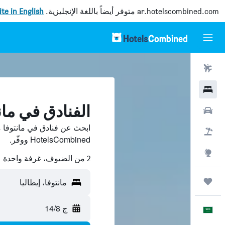
ar.hotelscombined.com
متوفر أيضاً باللغة الإنجليزية.
site in English
رحلات طيران
فنادق
الفنادق في مان
سيارات
ابحث عن فنادق في مانتوفا م
حزم العروض
HotelsCombined ووفّر.
استكشاف
2 من الضيوف، غرفة واحدة
رحلات
مانتوفا، إيطاليا
ج 14/8
العَرَبِيَّة