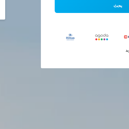
بحث
يد