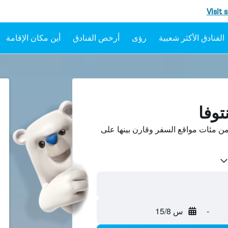
Visit 
رؤى
أرخص الفنادق
أين مكان الإقامة
توفا
ن مئات مواقع السفر وقارن بينها على
-
س 15/8