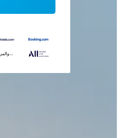
...والمز