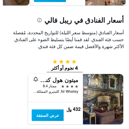
أسعار الفنادق في ريبل فالي
أسعار الفنادق (متوسط سعر الليلة) للتواريخ المحددة، مُفصلة
حسب فئة الفندق. لقد قمنا أيضًا بتسليط الضوء على الفنادق
الأكثر شهرة والأفضل قيمة ضمن كل فئة فندق.
4 نجوم
4 نجوم أو أكثر
ميتون هول كنتري هاوس هوتل
4 نجوم
ممتاز 8.4
Nr Whalley, كليتيرو, المملكة المتحدة
432 ﷼
عرض الصفقة