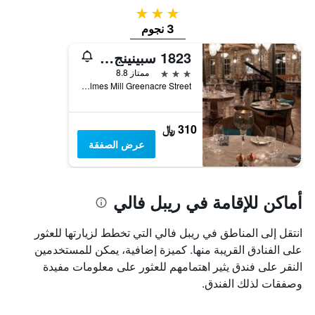
3 نجوم
3 نجوم
1823 سبينينج بلوك
3 نجوم
ممتاز 8.8
Holmes Mill Greenacre Street, كليتيرو, المملكة المتحدة
310 ﷼
عرض الصفقة
أماكن للإقامة في ريبل فالي
انتقل إلى المناطق في ريبل فالي التي تخطط لزيارتها للعثور
على الفنادق القريبة منها. كميزة إضافية، يمكن للمستخدمين
النقر على فندق يثير اهتمامهم للعثور على معلومات مفيدة
وصفقات لذلك الفندق.