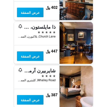
402 ﷼
عرض الصفقة
ذا مايلستون، ميلور
5 نجوم
Church Lane, بلاكبورن, المملكة المتحدة
447 ﷼
عرض الصفقة
شايربيرن آرمز هوتل
4 نجوم
Whalley Road, كليتيرو, المملكة المتحدة
387 ﷼
عرض الصفقة