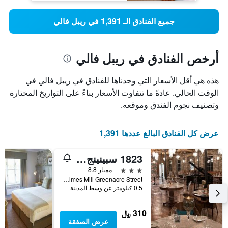
جميع الفنادق الـ 1,391 في ريبل فالي
أرخص الفنادق في ريبل فالي
هذه هي أقل الأسعار التي وجدناها للفنادق في ريبل فالي في
الوقت الحالي. عادةً ما تتفاوت الأسعار بناءً على التواريخ المختارة
وتصنيف نجوم الفندق وموقعه.
عرض كل الفنادق البالغ عددها 1,391
1823 سبينينج بلوك
3 نجوم
ممتاز 8.8
Holmes Mill Greenacre Street, كليتيرو, المملكة المتحدة
0.5 كيلومتر عن وسط المدينة
310 ﷼
عرض الصفقة