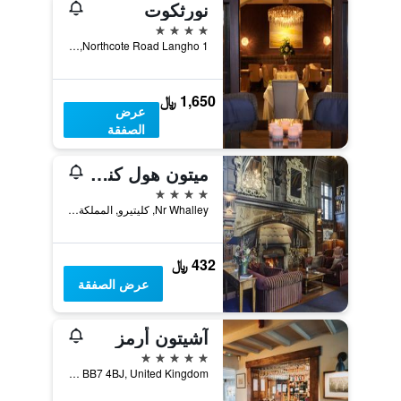
نورثكوت
4 نجوم
Northcote Road Langho 1, بلاكبورن, المملكة المتحدة
1,650 ﷼
عرض
الصفقة
ميتون هول كنتري هاوس هوتل
4 نجوم
Nr Whalley, كليتيرو, المملكة المتحدة
432 ﷼
عرض الصفقة
آشيتون أرمز
5 نجوم
Downham, Clitheroelancashire BB7 4BJ, Clitheroe, BB7 4BJ, United Kingdom, كليتيرو, المملكة المتحدة