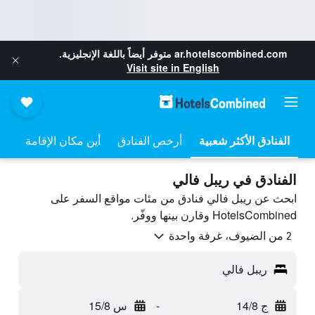
ar.hotelscombined.com
متوفر أيضاً باللغة الإنجليزية.
Visit site in English
أرخص الفنادق
أين مكان الإقامة
الفنادق في ريبل فالي
ابحث عن ريبل فالي فنادق من مئات مواقع السفر على
HotelsCombined وقارن بينها ووفّر.
2 من الضيوف، غرفة واحدة
ريبل فالي
ج 14/8
-
س 15/8