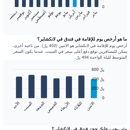
bars.
0
فبراير
مايو
أغسطس
نوفمبر
يناير
أبريل
يوليو
أكتوبر
مارس
يونيو
سبتمبر
ديسمبر
يعرض
المخطط
End
of
التالي
interactive
متوسط
chart
سعر
ما هو أرخص يوم للإقامة في فندق في لانكشاير؟
غرفة
أرخص يوم للإقامة في لانكشاير هو الاثنين (402 ﷼). من ناحية أخرى،
كل
يمكن للمسافرين توقع دفع أعلى سعر في السبت، عندما يكون السعر
شهر
المتوسط لليلة الواحدة 494 ﷼.
يتضمن
المخطط
600 ﷼
1
Bar
محور
Chart
400 ﷼
graphic.
chart
X
with
الذي
200 ﷼
7
يعرض
bars.
0
الشهور.
الاثنين
الثلاثاء
الأربعاء
الخميس
الجمعة
السبت
الأحد
يتضمن
يعرض
المخطط
المخطط
End
التالي
of
التالي
interactive
1
متوسط
chart
محور
سعر
متى يجب عليك حجز فندق في لانكشاير؟