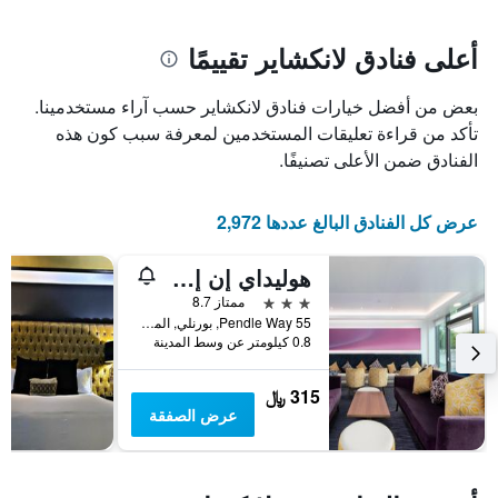
سعر
يتضمن
غرفة
المخطط
1
أعلى فنادق لانكشاير تقييمًا
محور
X
بعض من أفضل خيارات فنادق لانكشاير حسب آراء مستخدمينا.
الذي
يعرض
تأكد من قراءة تعليقات المستخدمين لمعرفة سبب كون هذه
عدد
الفنادق ضمن الأعلى تصنيفًا.
الأيام
قبل
الإقامة
عرض كل الفنادق البالغ عددها 2,972
يتضمن
المخطط
هوليداي إن إكسبرس هي هتل بيرانلاي إم 35 جي كي تي 0 باي آيتش جي
التالي
1
3 نجوم
ممتاز 8.7
محور
55 Pendle Way, بورنلي, المملكة المتحدة
Y
0.8 كيلومتر عن وسط المدينة
الذي
يعرض
315 ﷼
متوسط
عرض الصفقة
سعر
غرفة