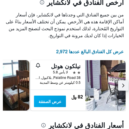
أرخص الفنادق في لانكشاير
من بين جميع الفنادق التي وجدناها في لانكشاير، فإن أسعار
أماكن الإقامة هذه هي الأرخص. يمكن أن تختلف الأسعار بناءً على
التواريخ المُختارة، لذلك استخدم نموذج البحث لتصفح المزيد من
الخيارات إذا كان لديك مرونة في التواريخ.
عرض كل الفنادق البالغ عددها 2,972
نيلكون هوتل
2 نجمتين
لا بأس 5.8
38 Palatine Road, بلاكبول, المملكة المتحدة
0.5 كيلومتر عن وسط المدينة
82 ﷼
عرض الصفقة
أسعار الفنادق في لانكشاير