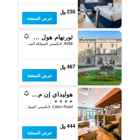
230 ﷼
عرض الصفقة
ثورنهام هول ريزورت
A588, لانكستر, المملكة المتحدة
467 ﷼
عرض الصفقة
هوليداي إن م اين ست رائاي ايتش جي
4 نجوم
Caton Road, لانكستر, المملكة المتحدة
444 ﷼
عرض الصفقة