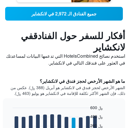
جميع الفنادق الـ 2,972 في لانكشاير
أفكار للسفر حول الفنادقفي
لانكشاير
استخدم نصائح HotelsCombined التي تدعمها البيانات لمساعدتك
في العثور على فندقك التالي في لانكشاير.
ما هو الشهر الأرخص لحجز فندق في لانكشاير؟
الشهر الأرخص لحجز فندق في لانكشاير هو أبريل (388 ﷼). عكس من
ذلك، فإن الشهر الأكثر تكلفة للإقامة في لانكشاير هو يوليو (463 ﷼).
600 ﷼
Bar
Chart
400 ﷼
graphic.
chart
with
200 ﷼
12