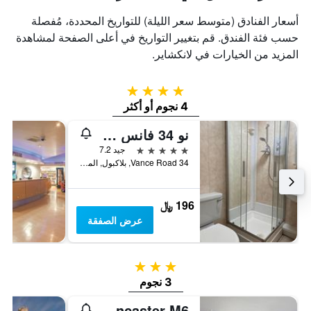
أسعار الفنادق (متوسط سعر الليلة) للتواريخ المحددة، مُفصلة
حسب فئة الفندق. قم بتغيير التواريخ في أعلى الصفحة لمشاهدة
المزيد من الخيارات في لانكشاير.
4 نجوم
4 نجوم أو أكثر
نو 34 فانس رود
5 نجوم
جيد 7.2
34 Vance Road, بلاكبول, المملكة المتحدة
196 ﷼
عرض الصفقة
3 نجوم
3 نجوم
Travelodge Lancaster M6