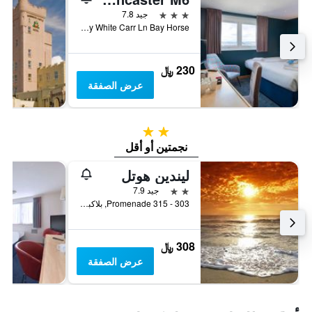
3 نجوم
جيد 7.8
Msa M6 Motorway White Carr Ln Bay Horse, لانكستر, المملكة المتحدة
230 ﷼
عرض الصفقة
2 نجمتين
نجمتين أو أقل
ليندين هوتل
2 نجمتين
جيد 7.9
303 - 315 Promenade, بلاكبول, المملكة المتحدة
308 ﷼
عرض الصفقة