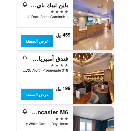
باين لييك باي دايموند ريزورتس
4 نجوم
Dock Acres Carnforth 1, كارنفورث, المملكة المتحدة
459 ﷼
عرض الصفقة
فندق أمبيريال بلاكبول
4 نجوم
318 North Promenade, بلاكبول, المملكة المتحدة
199 ﷼
عرض الصفقة
Travelodge Lancaster M6
3 نجوم
Msa M6 Motorway White Carr Ln Bay Horse, لانكستر, المملكة المتحدة