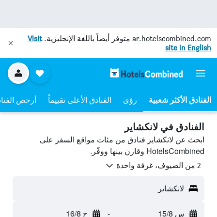
ar.hotelscombined.com
متوفر أيضاً باللغة الإنجليزية.
Visit
site in English
رؤى
الفنادق الأعلى تقييماً
أرخص الفنا
الفنادق في لانكشاير
ابحث عن لانكشاير فنادق من مئات مواقع السفر على
HotelsCombined وقارن بينها ووفّر.
2 من الضيوف، غرفة واحدة
لانكشاير
س 15/8
-
ح 16/8