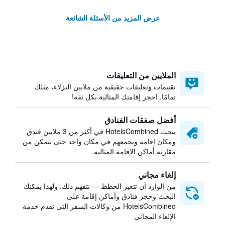
عرض المزيد من الأسئلة الشائعة
الملايين من التعليقات
تقييمات وتعليقات حقيقية من ملايين النزلاء، مثلك
تمامًا. احجز إقامتك المثالية بكل ثقة!
أفضل صفقات الفنادق
يبحث HotelsCombined في أكثر من 3 ملايين فندق
ومكان إقامة ويجمعهم في مكان واحد حتى تتمكن من
مقارنة أماكن الإقامة المثالية.
إلغاء مجاني
من الوارد أن تتغير الخطط — نتفهم ذلك. ولهذا يمكنك
البحث وحجز فنادق وأماكن إقامة على
HotelsCombined من وكالات السفر التي تقدم خدمة
الإلغاء المجاني