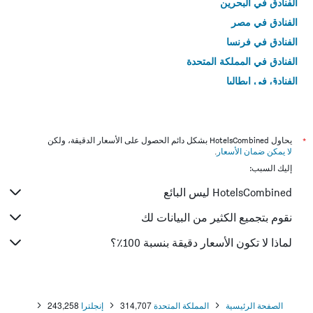
الفنادق في البحرين
الفنادق في مصر
الفنادق في فرنسا
الفنادق في المملكة المتحدة
الفنادق في إيطاليا
الفنادق في تايلاند
*
يحاول HotelsCombined بشكل دائم الحصول على الأسعار الدقيقة، ولكن
لا يمكن ضمان الأسعار
.
إليك السبب:
HotelsCombined ليس البائع
نقوم بتجميع الكثير من البيانات لك
لماذا لا تكون الأسعار دقيقة بنسبة 100٪؟
الصفحة الرئيسية
المملكة المتحدة
314,707
إنجلترا
243,258