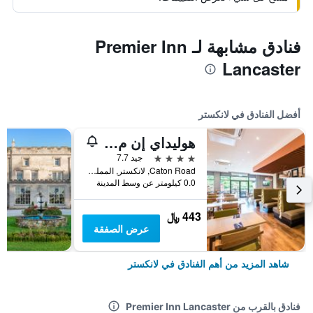
فنادق مشابهة لـ Premier Inn
Lancaster
أفضل الفنادق في لانكستر
هوليداي إن م اين ست رائاي ايتش جي
4 نجوم
جيد 7.7
Caton Road, لانكستر, المملكة المتحدة
0.0 كيلومتر عن وسط المدينة
443 ﷼
عرض الصفقة
شاهد المزيد من أهم الفنادق في لانكستر
فنادق بالقرب من Premier Inn Lancaster