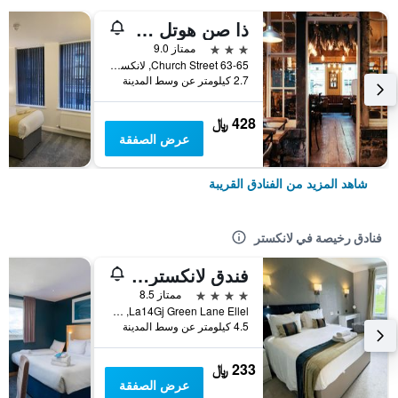
ذا صن هوتل & بار
3 نجوم
ممتاز 9.0
63-65 Church Street, لانكستر, المملكة المتحدة
2.7 كيلومتر عن وسط المدينة
428 ﷼
عرض الصفقة
شاهد المزيد من الفنادق القريبة
فنادق رخيصة في لانكستر
فندق لانكستر هاوس
4 نجوم
ممتاز 8.5
La14Gj Green Lane Ellel, لانكستر, المملكة المتحدة
4.5 كيلومتر عن وسط المدينة
233 ﷼
عرض الصفقة