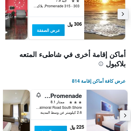
2 نجمتين
جيد 7.9
303 - 315 Promenade, بلاكبول, المملكة المتحدة
306 ﷼
عرض الصفقة
أماكن إقامة أخرى في شاطىء المتعه
بلاكبول
عرض كافة أماكن إقامة 814
Travelodge Blackpool South Promenade
3 نجوم
ممتاز 8.1
Balmoral Road South Shore, بلاكبول, المملكة المتحدة
2.6 كيلومتر عن وسط المدينة
225 ﷼