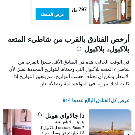
797 ﷼
عرض الصفقة
أرخص الفنادق بالقرب من شاطىء المتعه
بلاكبول، بلاكبول
في الوقت الحالي، هذه هي الفنادق الأقل سعرًا بالقرب من
شاطىء المتعه بلاكبول التي وجدناها للتواريخ المحددة. نظرًا لأن
الأسعار يمكن أن تختلف حسب التواريخ، قم بتغيير التواريخ إذا
كانت لديك مرونة في المواعيد لمقارنة الأسعار.
عرض كل الفنادق البالغ عددها 814
ذا جالاواي هوتل
2 نجمتين
لا بأس 4.4
7 Lonsdale Road, بلاكبول, المملكة المتحدة
1.3 كيلومتر عن وسط المدينة