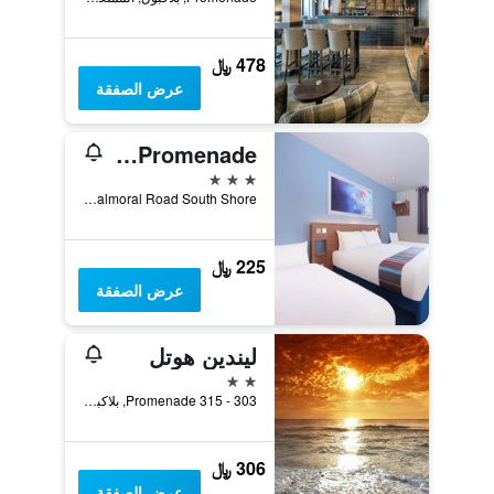
478 ﷼
عرض الصفقة
Travelodge Blackpool South Promenade
3 نجوم
Balmoral Road South Shore, بلاكبول, المملكة المتحدة
225 ﷼
عرض الصفقة
ليندين هوتل
2 نجمتين
303 - 315 Promenade, بلاكبول, المملكة المتحدة
306 ﷼
عرض الصفقة