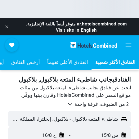
ar.hotelscombined.com
متوفر أيضاً باللغة الإنجليزية.
Visit site in English
الفنادق الأعلى تقييماً
أرخص الفنادق
أي
الفنادقبجانب شاطىء المتعه بلاكبول, بلاكبول
ابحث عن فنادق بجانب شاطىء المتعه بلاكبول من مئات
مواقع السفر على HotelsCombined وقارن بينها ووفّر.
2 من الضيوف، غرفة واحدة
شاطىء المتعه بلاكبول - بلاكبول، إنجلترا، المملكة المتحدة
س 15/8
-
ح 16/8