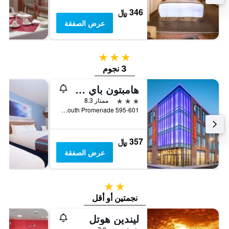
346 ﷼
عرض الصفقة
3 نجوم
3 نجوم
هامبتون باي هيلتون بلاكبول
3 نجوم
ممتاز 8.3
595-601 New South Promenade, بلاكبول, المملكة المتحدة
357 ﷼
عرض الصفقة
2 نجمتين
نجمتين أو أقل
ليندين هوتل