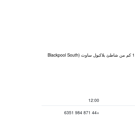
يتميز مكان إقامة "Travelodge Blackpool South Shore" بمطعم وبار، بالإضافة إلى موقع جيد في مركز بلاكبول على بُعد 1 كم من شاطئ بلاكبول ساوث (Blackpool South
12:00
+44 871 984 6351