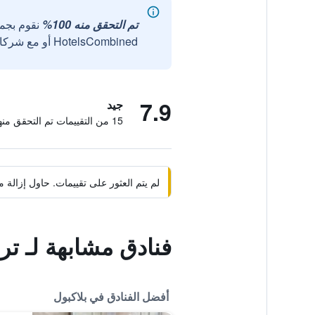
تم التحقق منه 100%
نقوم بجم
HotelsCombined أو مع شركائنا الخارجيين الموثوقين.
7.9
جيد
15 من التقييمات تم التحقق منها
لم يتم العثور على تقييمات. حاول إزال
فنادق مشابهة لـ ت
أفضل الفنادق في بلاكبول