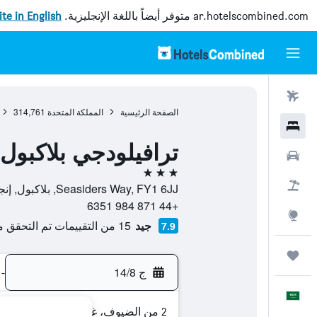
ar.hotelscombined.com
متوفر أيضاً باللغة الإنجليزية.
site in English
رحلات طيران
الصفحة الرئيسية
المملكة المتحدة
314,761
فنادق
ترافيلودجي بلاكبو
سيارات
3 نجوم
حزم العروض
Seasiders Way, FY1 6JJ, بلاكبول, إنجلترا, المملكة المتحدة
+44 871 984 6351
استكشاف
جيد
15 من التقييمات تم التحقق منها
7.9
رحلات
ج 14/8
-
العَرَبِيَّة
2 من الضيوف، غرفة واحدة