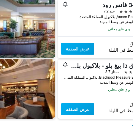
جيد 7.2
واي فاي مجاني
عرض الصفقة
ط في الليلة
فندق ذا بيغ بلو - بلاكبول بليجَر بيتش
ممتاز 8.7
Blackpool Pleasure Beach, بلاكبول, المملكة المتحدة
واي فاي مجاني
عرض الصفقة
ط في الليلة