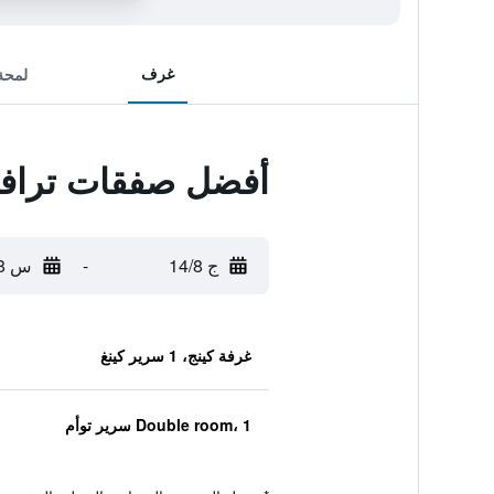
غرف
لمحة
أفضل صفقات ترافي
ج 14/8
-
س 15/8
غرفة كينج، 1 سرير كينغ
Double room، 1 سرير توأم