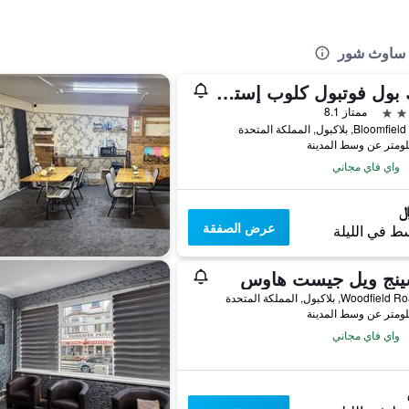
ل ساوث شور
بلاك بول فوتبول كلوب إستاديوم هوتل، أحد أعضاء راديسون إنديفيجوالز
ممتاز 8.1
B, بلاكبول, المملكة المتحدة
واي فاي مجاني
عرض الصفقة
ط في الليلة
ينج ويل جيست هاوس
واي فاي مجاني