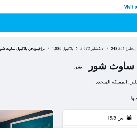
Visit 
إنجلترا
243,251
لانكشاير
2,972
بلاكبول
1,885
ترافيلودجي بلاكبول ساوث شو
ل ساوث شور
فندق
س 15/8