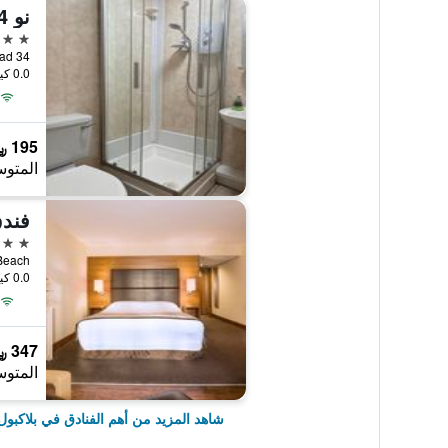
نو 34 فانس رود
5 نجوم
34 Vance Road, بلاكبول, المملكة المتحدة
0.0 كيلومتر عن وسط المدينة
195 ﷼
المتوس
4 نجوم
0.0 كيلومتر عن وسط المدينة
347 ﷼
المتوس
شاهد المزيد من أهم الفنادق في بلاكبول