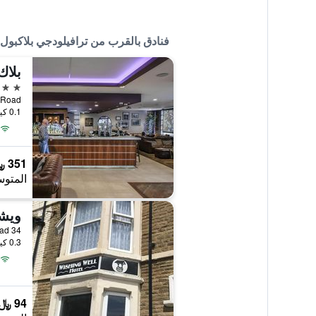
فنادق بالقرب من ترافيلودجي بلاكبو
4 نجوم
loomfield Road
0.1 كيلومتر عن وسط المدينة
351 ﷼
المتوس
ويش
34 Woodfield Road, بلاكبول, المملكة المتحدة
0.3 كيلومتر عن وسط المدينة
94 ﷼