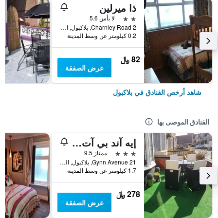
ذا ميرلين
2 نجمتين
لا بأس 5.6
2 Charnley Road, بلاكبول, المملكة المتحدة
0.2 كيلومتر عن وسط المدينة
82 ﷼
عرض الصفقة
شاهد أرخص الفنادق في بلاكبول
الفنادق الموصى بها
إيه آند بي آت ذا شيرون هاوس
3 نجوم
ممتاز 9.5
21 Gynn Avenue, بلاكبول, المملكة المتحدة
1.7 كيلومتر عن وسط المدينة
278 ﷼
عرض الصفقة