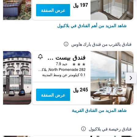
197 ﷼
عرض الصفقة
شاهد المزيد من أهم الفنادق في بلاكبول
فنادق بالقرب من فندق بارك هاوس
فندق بيست ويسترن كارلتون
3 نجوم
جيد 7.9
282 North Promenade, بلاكبول, المملكة المتحدة
0.1 كيلومتر عن وسط المدينة
245 ﷼
عرض الصفقة
شاهد المزيد من الفنادق القريبة
فنادق رخيصة في بلاكبول