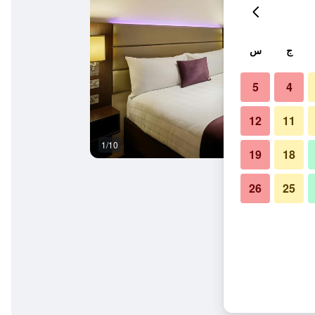
ج
س
5
4
12
11
1/10
مبنى
19
18
26
25