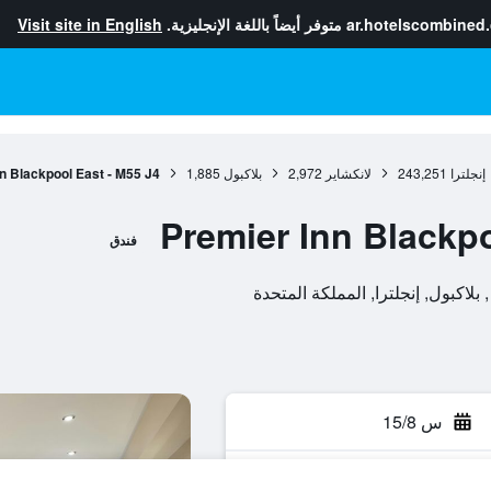
ar.hotelscombined
متوفر أيضاً باللغة الإنجليزية.
Visit site in English
إنجلترا
243,251
لانكشاير
2,972
بلاكبول
1,885
n Blackpool East - M55 J4
Premier Inn Blackpo
فندق
س 15/8