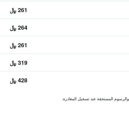
261 ﷼
264 ﷼
261 ﷼
319 ﷼
428 ﷼
والرسوم المستحقة عند تسجيل المغادرة.