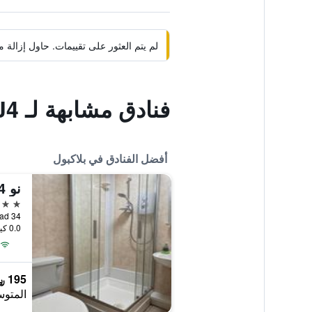
لم يتم العثور على تقييمات. حاول إزال
فنادق مشابهة لـ Premier Inn Blackpool East - M55 J4
أفضل الفنادق في بلاكبول
نو 34 فانس رود
5 نجوم
34 Vance Road, بلاكبول, المملكة المتحدة
0.0 كيلومتر عن وسط المدينة
195 ﷼
المتوس