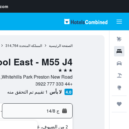
.com
رحلات طيران
الصفحة الرئيسية
المملكة المتحدة
314,764
فنادق
ol East - M55 J4
سيارات
3 نجوم
حزم العروض
Whitehills Park Preston New Road, , بلاكبول, إنجلترا, المملكة المتحدة
+44 333 777 3922
استكشاف
لا بأس
1 تقييم تم التحقق منه
4.0
رحلات
ج 14/8
-
2 من الضيوف، غرفة واحدة