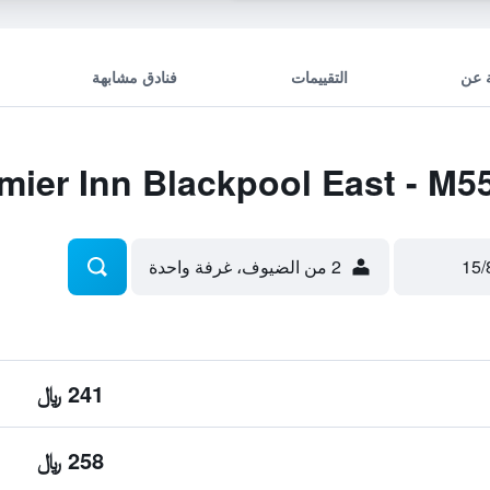
 عن
التقييمات
فنادق مشابهة
2 من الضيوف، غرفة واحدة
241 ﷼
258 ﷼