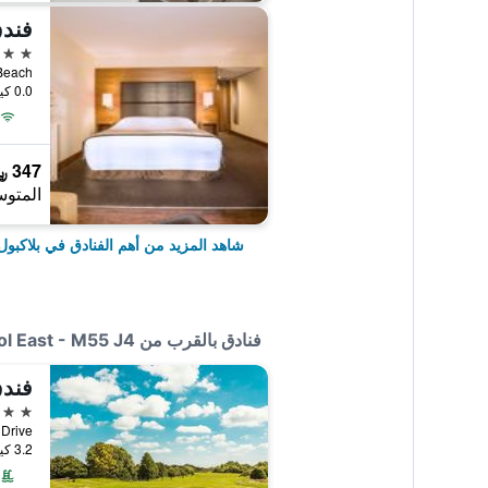
4 نجوم
0.0 كيلومتر عن وسط المدينة
347 ﷼
المتوس
شاهد المزيد من أهم الفنادق في بلاكبول
فنادق بالقرب من Premier Inn Blackpool East - M55 J4
فندق
4 نجوم
East Park Drive
3.2 كيلومتر عن وسط المدينة