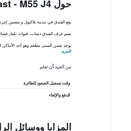
حول Premier Inn Blackpool East - M55 J4
يقع الفندق في مدينة بلاكبول و يتضمن إنتر
تضم غرف الفندق دشات، قنوات تلفاز فضائي
يوجد ضمن المبنى مطعم وهو أحد الأماكن الت
المزيد
من الجيد أن تعلم
وقت تسجيل الصعود للطائرة
الدفع والإلغاء
المزايا ووسائل الراحة في pool East - M55 J4