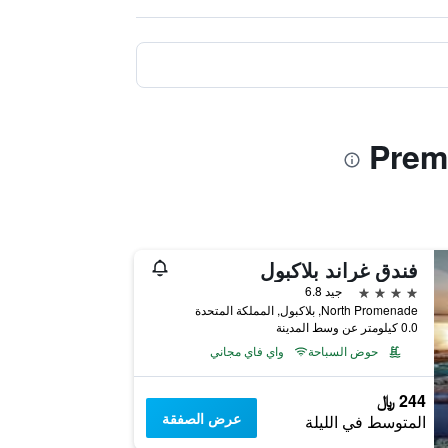
فندق غراند بلاكبول
4 نجوم
جيد 6.8
North Promenade, بلاكبول, المملكة المتحدة
0.0 كيلومتر عن وسط المدينة
حوض السباحة
واي فاي مجاني
244 ﷼
عرض الصفقة
المتوسط في الليلة