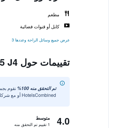
مطعم
كابل أو قنوات فضائية
عرض جميع وسائل الراحة وعددها 3
تقييمات حول Premier Inn Blackpool East - M55 J4
تم التحقق منه 100%
نقوم بجم
HotelsCombined أو مع شركائنا الخارجيين الموثوقين.
4.0
متوسط
1 تقييم تم التحقق منه