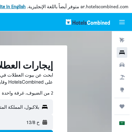
ar.hotelscombined.com
متوفر أيضاً باللغة الإنجليزية.
site in English
رحلات طيران
فنادق
إيجارات العطل
سيارات
ابحث عن بيوت العطلات في بل
حزم العروض
على HotelsCombined وقارن بينها ووفّر.
استكشاف
2 من الضيوف، غرفة واحدة
رحلات
بلاكبول، المملكة الم
خ 13/8
العَرَبِيَّة