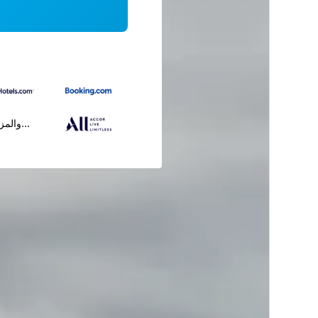
...والمز