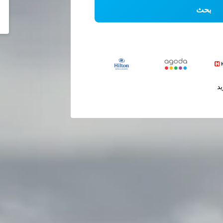
بحث
يد